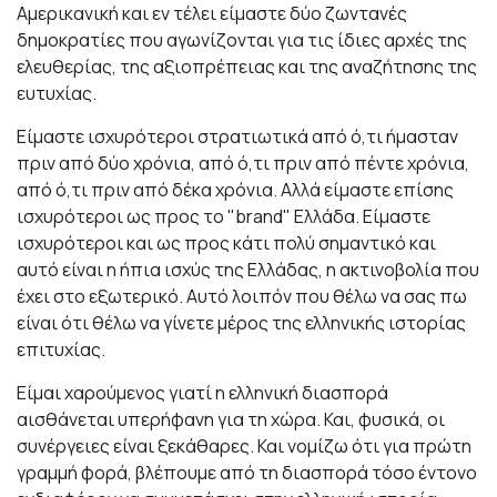
Αμερικανική και εν τέλει είμαστε δύο ζωντανές
δημοκρατίες που αγωνίζονται για τις ίδιες αρχές της
ελευθερίας, της αξιοπρέπειας και της αναζήτησης της
ευτυχίας.
Είμαστε ισχυρότεροι στρατιωτικά από ό,τι ήμασταν
πριν από δύο χρόνια, από ό,τι πριν από πέντε χρόνια,
από ό,τι πριν από δέκα χρόνια. Αλλά είμαστε επίσης
ισχυρότεροι ως προς το "brand" Ελλάδα. Είμαστε
ισχυρότεροι και ως προς κάτι πολύ σημαντικό και
αυτό είναι η ήπια ισχύς της Ελλάδας, η ακτινοβολία που
έχει στο εξωτερικό. Αυτό λοιπόν που θέλω να σας πω
είναι ότι θέλω να γίνετε μέρος της ελληνικής ιστορίας
επιτυχίας.
Είμαι χαρούμενος γιατί η ελληνική διασπορά
αισθάνεται υπερήφανη για τη χώρα. Και, φυσικά, οι
συνέργειες είναι ξεκάθαρες. Και νομίζω ότι για πρώτη
γραμμή φορά, βλέπουμε από τη διασπορά τόσο έντονο