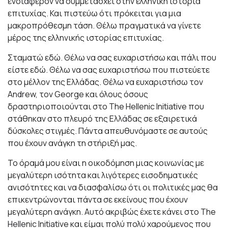
ενδιαφέρον να συμμετάσχει στην ελληνική ιστορία
επιτυχίας. Και πιστεύω ότι πρόκειται για μια
μακροπρόθεσμη τάση. Θέλω πραγματικά να γίνετε
μέρος της ελληνικής ιστορίας επιτυχίας.
Σταματώ εδώ. Θέλω να σας ευχαριστήσω και πάλι που
είστε εδώ. Θέλω να σας ευχαριστήσω που πιστεύετε
στο μέλλον της Ελλάδας. Θέλω να ευχαριστήσω τον
Andrew, τον George και όλους όσoυς
δραστηριοποιούνται στο The Hellenic Initiative που
στάθηκαν στο πλευρό της Ελλάδας σε εξαιρετικά
δύσκολες στιγμές. Πάντα απευθυνόμαστε σε αυτούς
που έχουν ανάγκη τη στήριξή μας.
Το όραμά μου είναι η οικοδόμηση μιας κοινωνίας με
μεγαλύτερη ισότητα και λιγότερες εισοδηματικές
ανισότητες και να διασφαλίσω ότι οι πολιτικές μας θα
επικεντρώνονται πάντα σε εκείνους που έχουν
μεγαλύτερη ανάγκη. Αυτό ακριβώς έχετε κάνει στο The
Hellenic Initiative και είμαι πολύ πολύ χαρούμενος που