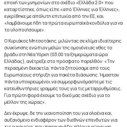
εποχή των μνημονίων στο σχέδιο «Ελλάδα 2.0» που
καταρτίστηκε, όπως είπε «από Έλληνες για Έλληνες»,
εγκρίθηκε με απόλυτη επιτυχία από την ΕΕ, και
«λαμβάνουμε ήδη τα πρώτα ευρωπαϊκά κονδύλια για να
το υλοποιήσουμε».
Ο Κυριάκος Μητσοτάκης, μιλώντας σε κλίμα ιδιαίτερης
συγκίνησης ενώπιον μελών της ομογένειας χθες το
βράδυ στη Νέα Υόρκη (03.00 τα ξημερώματα ώρα
Ελλάδας), ανέτρεξε στο πρόσφατο παρελθόν: «Την
περασμένη δεκαετία, πάντα ζητούσαμε από τους
Ευρωπαίους στήριξη για πακέτα διάσωσης. Ήμασταν
πάντα υποχρεωμένοι να συμμορφωνόμαστε με τις
κατευθυντήριες γραμμές τους για τις μεταρρυθμίσεις.
Για πρώτη φορά έχουμε το δικό μας σχέδιο για το
μέλλον της χώρας».
Δεν έκρυψε, δε την ικανοποίηση του για ολοένα και
αυξανόμενο ενδιαφέρον των διεθνών επενδυτών για
τις ευκαιρίες, που παρουσιάζει πλέον η χώρα μας