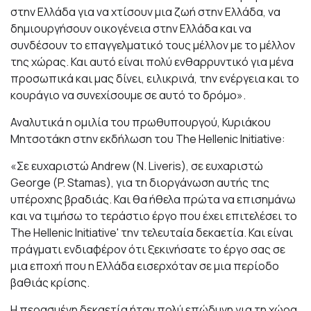
στην Ελλάδα για να χτίσουν μια ζωή στην Ελλάδα, να
δημιουργήσουν οικογένεια στην Ελλάδα και να
συνδέσουν το επαγγελματικό τους μέλλον με το μέλλον
της χώρας. Και αυτό είναι πολύ ενθαρρυντικό για μένα
προσωπικά και μας δίνει, ειλικρινά, την ενέργεια και το
κουράγιο να συνεχίσουμε σε αυτό το δρόμο».
Αναλυτικά η ομιλία του πρωθυπουργού, Κυριάκου
Μητσοτάκη στην εκδήλωση του The Hellenic Initiative:
«Σε ευχαριστώ Andrew (N. Liveris), σε ευχαριστώ
George (P. Stamas), για τη διοργάνωση αυτής της
υπέροχης βραδιάς. Και θα ήθελα πρώτα να επισημάνω
και να τιμήσω το τεράστιο έργο που έχει επιτελέσει το
Τhe Hellenic Initiative' την τελευταία δεκαετία. Και είναι
πράγματι ενδιαφέρον ότι ξεκινήσατε το έργο σας σε
μια εποχή που η Ελλάδα εισερχόταν σε μια περίοδο
βαθιάς κρίσης.
Η περασμένη δεκαετία ήταν πολύ επώδυνη για τη χώρα