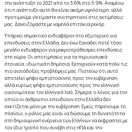
την ανάπτυξη το 2021 από το 3,6% στο 5,9%. Aναμένω
ότι η ανάπτυξη αυτή θα είναι ακόμη υψηλότερη, αλλά
προτιμούμε να είμαστε συντηρητικοί στις εκτιμήσεις
μας. Δανειζόμαστε με χαμηλά επιτόκια ρεκόρ.
Υπάρχει σημαντικό ενδιαφέρον στο εξωτερικό για
επενδύσεις στην Ελλάδα. Δεν έχω ξαναδεί ποτέ τόσο
μεγάλο ενδιαφέρον για μακροπρόθεσμες επενδύσεις
στη χώρα. Οι αποτιμήσεις για τα περιουσιακά
στοιχεία, ιδιωτικά η δημόσια, ξεπερνούν κατά πολύ τις
πιο αισιόδοξες προβλέψεις μας. Πιστεύω ότι αυτό
αποτελεί ψήφο εμπιστοσύνης προς την κυβέρνηση,
αλλά κυρίως ψήφο εμπιστοσύνης προς την ελληνική
οικονομία και τον ελληνικό λαό. Σήμερα, ο λόγος για τον
οποίο οι άνθρωποι επενδύουν στην Ελλάδα δεν
σχετίζεται μόνο με την κυβέρνηση. Εμείς παρέχουμε το
πλαίσιο, ο ρόλος μας είναι να δώσουμε τη δυνατότητα
στη δημιουργική ενέργεια των Ελλήνων να εκφραστεί με
τον ίδιο τρόπο που συνέβη στις ΗΠΑ και την