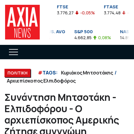
FTSEA
FTSE
FTASE
899,47
-0,04%
3.776,27
-0,05%
3.774,48
-0,10%
DOW JONES INDUS. AVG
S&P 500
NASDAQ 
35.911,81
-0,56%
4.662,85
0,08%
14.893,75
#
TAGS:
Κυριάκος Μητσοτάκης
ΠΟΛΙΤΙΚΗ
Αρχιεπίσκοπος Ελπιδοφόρος
Συνάντηση Μητσοτάκη -
Ελπιδοφόρου - Ο
αρχιεπίσκοπος Αμερικής
ζήτησε συγγνώμη