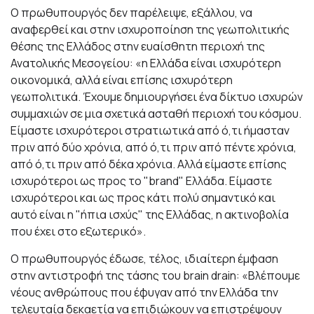
Ο πρωθυπουργός δεν παρέλειψε, εξάλλου, να
αναφερθεί και στην ισχυροποίηση της γεωπολιτικής
θέσης της Ελλάδος στην ευαίσθητη περιοχή της
Ανατολικής Μεσογείου: «η Ελλάδα είναι ισχυρότερη
οικονομικά, αλλά είναι επίσης ισχυρότερη
γεωπολιτικά. Έχουμε δημιουργήσει ένα δίκτυο ισχυρών
συμμαχιών σε μια σχετικά ασταθή περιοχή του κόσμου.
Είμαστε ισχυρότεροι στρατιωτικά από ό,τι ήμασταν
πριν από δύο χρόνια, από ό,τι πριν από πέντε χρόνια,
από ό,τι πριν από δέκα χρόνια. Αλλά είμαστε επίσης
ισχυρότεροι ως προς το "brand" Ελλάδα. Είμαστε
ισχυρότεροι και ως προς κάτι πολύ σημαντικό και
αυτό είναι η "ήπια ισχύς" της Ελλάδας, η ακτινοβολία
που έχει στο εξωτερικό».
Ο πρωθυπουργός έδωσε, τέλος, ιδιαίτερη έμφαση
στην αντιστροφή της τάσης του brain drain: «Βλέπουμε
νέους ανθρώπους που έφυγαν από την Ελλάδα την
τελευταία δεκαετία να επιδιώκουν να επιστρέψουν