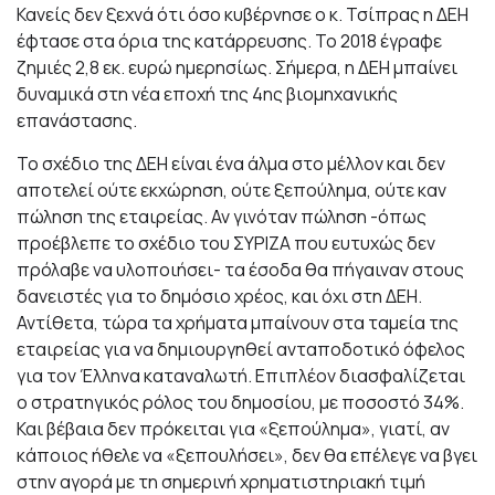
Κανείς δεν ξεχνά ότι όσο κυβέρνησε ο κ. Τσίπρας η ΔΕΗ
έφτασε στα όρια της κατάρρευσης. Το 2018 έγραφε
ζημιές 2,8 εκ. ευρώ ημερησίως. Σήμερα, η ΔΕΗ μπαίνει
δυναμικά στη νέα εποχή της 4ης βιομηχανικής
επανάστασης.
Το σχέδιο της ΔΕΗ είναι ένα άλμα στο μέλλον και δεν
αποτελεί ούτε εκχώρηση, ούτε ξεπούλημα, ούτε καν
πώληση της εταιρείας. Αν γινόταν πώληση -όπως
προέβλεπε το σχέδιο του ΣΥΡΙΖΑ που ευτυχώς δεν
πρόλαβε να υλοποιήσει- τα έσοδα θα πήγαιναν στους
δανειστές για το δημόσιο χρέος, και όχι στη ΔΕΗ.
Αντίθετα, τώρα τα χρήματα μπαίνουν στα ταμεία της
εταιρείας για να δημιουργηθεί ανταποδοτικό όφελος
για τον Έλληνα καταναλωτή. Επιπλέον διασφαλίζεται
ο στρατηγικός ρόλος του δημοσίου, με ποσοστό 34%.
Και βέβαια δεν πρόκειται για «ξεπούλημα», γιατί, αν
κάποιος ήθελε να «ξεπουλήσει», δεν θα επέλεγε να βγει
στην αγορά με τη σημερινή χρηματιστηριακή τιμή