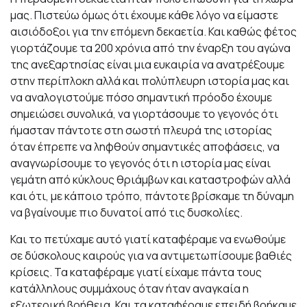
μας. Πιστεύω όμως ότι έχουμε κάθε λόγο να είμαστε
αισιόδοξοι για την επόμενη δεκαετία. Και καθώς φέτος
γιορτάζουμε τα 200 χρόνια από την έναρξη του αγώνα
της ανεξαρτησίας είναι μια ευκαιρία να ανατρέξουμε
στην περίπλοκη αλλά και πολύπλευρη ιστορία μας και
να αναλογιστούμε πόσο σημαντική πρόοδο έχουμε
σημειώσει συνολικά, να γιορτάσουμε το γεγονός ότι
ήμασταν πάντοτε στη σωστή πλευρά της ιστορίας
όταν έπρεπε να ληφθούν σημαντικές αποφάσεις, να
αναγνωρίσουμε το γεγονός ότι η ιστορία μας είναι
γεμάτη από κύκλους θριάμβων και καταστροφών αλλά
και ότι, με κάποιο τρόπο, πάντοτε βρίσκαμε τη δύναμη
να βγαίνουμε πιο δυνατοί από τις δυσκολίες.
Και το πετύχαμε αυτό γιατί καταφέραμε να ενωθούμε
σε δύσκολους καιρούς για να αντιμετωπίσουμε βαθιές
κρίσεις. Τα καταφέραμε γιατί είχαμε πάντα τους
κατάλληλους συμμάχους όταν ήταν αναγκαία η
εξωτερική βοήθεια. Και τα καταφέραμε επειδή βρήκαμε