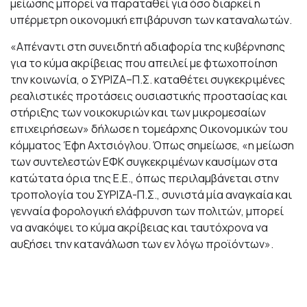
μείωσης μπορεί να παραταθεί για όσο διαρκεί η
υπέρμετρη οικονομική επιβάρυνση των καταναλωτών.
«Απέναντι στη συνειδητή αδιαφορία της κυβέρνησης
για το κύμα ακρίβειας που απειλεί με φτωχοποίηση
την κοινωνία, ο ΣΥΡΙΖΑ–Π.Σ. καταθέτει συγκεκριμένες
ρεαλιστικές προτάσεις ουσιαστικής προστασίας και
στήριξης των νοικοκυριών και των μικρομεσαίων
επιχειρήσεων» δήλωσε η τομεάρχης Οικονομικών του
κόμματος Έφη Αχτσιόγλου. Όπως σημείωσε, «η μείωση
των συντελεστών ΕΦΚ συγκεκριμένων καυσίμων στα
κατώτατα όρια της Ε.Ε., όπως περιλαμβάνεται στην
τροπολογία του ΣΥΡΙΖΑ-Π.Σ., συνιστά μία αναγκαία και
γενναία φορολογική ελάφρυνση των πολιτών, μπορεί
να ανακόψει το κύμα ακρίβειας και ταυτόχρονα να
αυξήσει την κατανάλωση των εν λόγω προϊόντων».