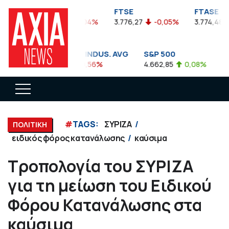
FTSEA
FTSE
FTASE
899,47
-0,04%
3.776,27
-0,05%
3.774,48
DOW JONES INDUS. AVG
S&P 500
NA
35.911,81
-0,56%
4.662,85
0,08%
14.
#
TAGS:
ΣΥΡΙΖΑ
ΠΟΛΙΤΙΚΗ
ειδικός φόρος κατανάλωσης
καύσιμα
Τροπολογία του ΣΥΡΙΖΑ
για τη μείωση του Ειδικού
Φόρου Κατανάλωσης στα
καύσιμα