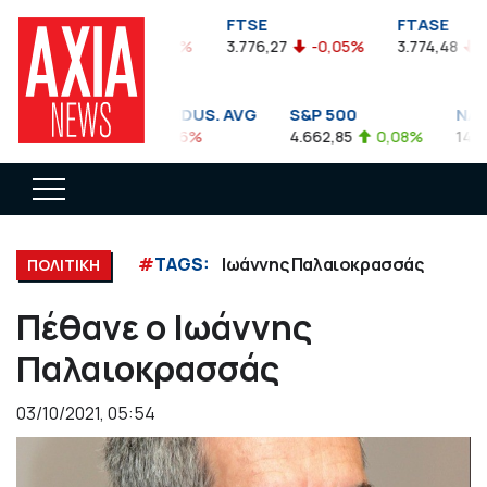
FTSEA
FTSE
FTASE
899,47
-0,04%
3.776,27
-0,05%
3.774,48
-0,
DOW JONES INDUS. AVG
S&P 500
NASDA
35.911,81
-0,56%
4.662,85
0,08%
14.893,
#
TAGS:
Ιωάννης Παλαιοκρασσάς
ΠΟΛΙΤΙΚΗ
Πέθανε ο Ιωάννης
Παλαιοκρασσάς
03/10/2021, 05:54