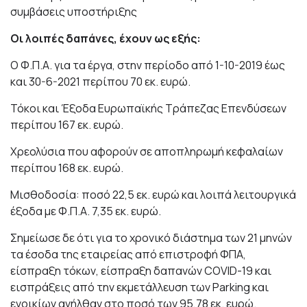
συμβάσεις υποστήριξης
Οι λοιπές δαπάνες, έχουν ως εξής:
Ο Φ.Π.Α. για τα έργα, στην περίοδο από 1-10-2019 έως
και 30-6-2021 περίπου 70 εκ. ευρώ.
Τόκοι και Έξοδα Ευρωπαϊκής Τράπεζας Επενδύσεων
περίπου 167 εκ. ευρώ.
Χρεολύσια που αφορούν σε αποπληρωμή κεφαλαίων
περίπου 168 εκ. ευρώ.
Μισθοδοσία: ποσό 22,5 εκ. ευρώ και λοιπά λειτουργικά
έξοδα με Φ.Π.Α. 7,35 εκ. ευρώ.
Σημείωσε δε ότι για το χρονικό διάστημα των 21 μηνών
τα έσοδα της εταιρείας από επιστροφή ΦΠΑ,
είσπραξη τόκων, είσπραξη δαπανών COVID-19 και
εισπράξεις από την εκμετάλλευση των Parking και
ενοικίων ανήλθαν στο ποσό των 95,78 εκ. ευρώ.