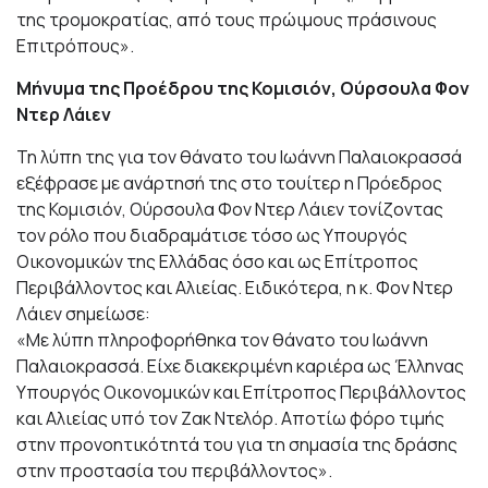
της τρομοκρατίας, από τους πρώιμους πράσινους
Επιτρόπους».
Μήνυμα της Προέδρου της Κομισιόν, Ούρσουλα Φον
Ντερ Λάιεν
Τη λύπη της για τον θάνατο του Ιωάννη Παλαιοκρασσά
εξέφρασε με ανάρτησή της στο τουίτερ η Πρόεδρος
της Κομισιόν, Ούρσουλα Φον Ντερ Λάιεν τονίζοντας
τον ρόλο που διαδραμάτισε τόσο ως Υπουργός
Οικονομικών της Ελλάδας όσο και ως Επίτροπος
Περιβάλλοντος και Αλιείας. Ειδικότερα, η κ. Φον Ντερ
Λάιεν σημείωσε:
«Με λύπη πληροφορήθηκα τον θάνατο του Ιωάννη
Παλαιοκρασσά. Είχε διακεκριμένη καριέρα ως Έλληνας
Υπουργός Οικονομικών και Επίτροπος Περιβάλλοντος
και Αλιείας υπό τον Ζακ Ντελόρ. Aποτίω φόρο τιμής
στην προνοητικότητά του για τη σημασία της δράσης
στην προστασία του περιβάλλοντος».