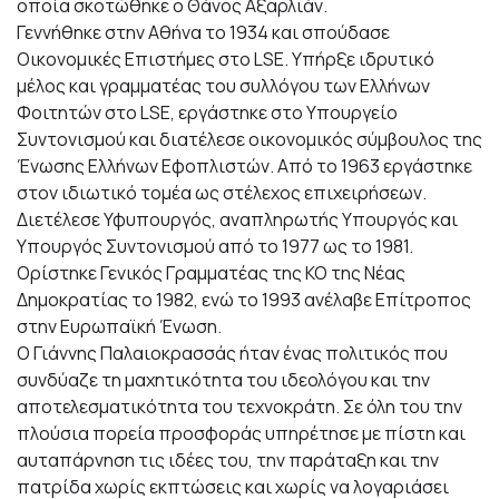
οποία σκοτώθηκε ο Θάνος Αξαρλιάν.
Γεννήθηκε στην Αθήνα το 1934 και σπούδασε
Οικονομικές Επιστήμες στο LSE. Υπήρξε ιδρυτικό
μέλος και γραμματέας του συλλόγου των Ελλήνων
Φοιτητών στο LSE, εργάστηκε στο Υπουργείο
Συντονισμού και διατέλεσε οικονομικός σύμβουλος της
Ένωσης Ελλήνων Εφοπλιστών. Από το 1963 εργάστηκε
στον ιδιωτικό τομέα ως στέλεχος επιχειρήσεων.
Διετέλεσε Υφυπουργός, αναπληρωτής Υπουργός και
Υπουργός Συντονισμού από το 1977 ως το 1981.
Ορίστηκε Γενικός Γραμματέας της ΚΟ της Νέας
Δημοκρατίας το 1982, ενώ το 1993 ανέλαβε Επίτροπος
στην Ευρωπαϊκή Ένωση.
Ο Γιάννης Παλαιοκρασσάς ήταν ένας πολιτικός που
συνδύαζε τη μαχητικότητα του ιδεολόγου και την
αποτελεσματικότητα του τεχνοκράτη. Σε όλη του την
πλούσια πορεία προσφοράς υπηρέτησε με πίστη και
αυταπάρνηση τις ιδέες του, την παράταξη και την
πατρίδα χωρίς εκπτώσεις και χωρίς να λογαριάσει