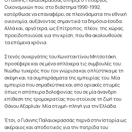
Ο Γιάννης Παλαιοκρασσάς υπήρξε ο Υπουργός
Οικονομικών που, στο διάστημα 1990-1992,
κατόρθωσε να επαναφέρει σε πλεονάσματα την εθνική
οικονομία, αυξάνοντας σημαντικά τα δημόσια έσοδα.
Αλλά και, αργότερα, ως Επίτροπος, πλέον, της χώρας,
προειδοποιούσε για την κρίση, που θα ακολουθούσε
τα επόμενα χρόνια.
Στενός συνεργάτης του Κωνσταντίνου Μητσοτάκη,
προσέφερε και σε μένα απλόχερα τις συμβουλές του.
Νιώθω τυχερός που τον γνώρισα και οπλίστηκα με τη
σκέψη και τα συμπεράσματα της εμπειρίας του. Μία
εμπειρία που σημαδεύτηκε και από οριακές στιγμές
όπως η απόπειρα δολοφονίας του σε μία άνανδρη
επίθεση της τρομοκρατίας που στοίχισε τη ζωή του
Θάνου Αξαρλιάν. Μία στιγμή-πληγή για την Ελλάδα.
Έτσι, ο Γιάννης Παλαιοκρασσάς περνά στην Ιστορία ως
ακέραιος και αποδοτικός για την πατρίδα του