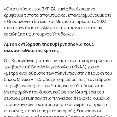
«Οπότε κύριοι του ΣΥΡΙΖΑ, εμείς δεν έχουμε να
κρύψουμε τίποτα απολύτως και επαναλαμβάνουμε ότι
η Θεσσαλονίκη θα έχει και Μετρό και αρχαία το 2023,
οπότε μην διαστρεβλώνετε την πραγματικότητα»,
κατέληξε ο υφυπουργός Υποδομών.
Άμεση αντίδραση της κυβέρνησης για τους
σεισμοπαθείς της Κρήτης
Ο κ. Καραγιάννης, απαντώντας στην επίκαιρη ερώτηση
του βουλευτή Βασίλη Κεγκέρογλου (ΚΙΝΑΛ) για τα
«μέτρα ανακούφισης των πληγέντων στην περιοχή του
δήμου Μίνωα – Πεδιάδας», σημείωσε πως η αντίδραση
της κυβέρνησης και του Υπουργείου Υποδομών και
Μεταφορών ήταν άμεση, καθώς την ίδια ημέρα του
σεισμού μετέβησαν στις πληγείσες περιοχές κλιμάκια
των μηχανικών του υπουργείου και νωρίς το πρωί της
επομένης, παρά τους μετασεισμούς, ξεκίνησαν οι
αυτοψίες και εκτός απροόπτου θα έχουν ολοκληρωθεί