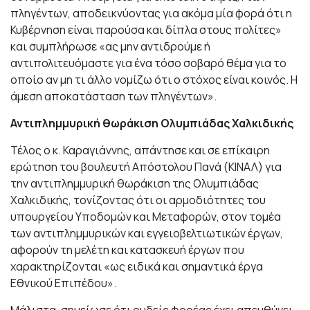
πληγέντων, αποδεικνύοντας για ακόμα μία φορά ότι η
Κυβέρνηση είναι παρούσα και δίπλα στους πολίτες»
και συμπλήρωσε «ας μην αντιδρούμε ή
αντιπολιτευόμαστε για ένα τόσο σοβαρό θέμα για το
οποίο αν μη τι άλλο νομίζω ότι ο στόχος είναι κοινός. Η
άμεση αποκατάσταση των πληγέντων».
Αντιπλημμυρική θωράκιση Ολυμπιάδας Χαλκιδικής
Τέλος ο κ. Καραγιάννης, απάντησε και σε επίκαιρη
ερώτηση του βουλευτή Απόστολου Πανά (ΚΙΝΑΛ) για
την αντιπλημμυρική θωράκιση της Ολυμπιάδας
Χαλκιδικής, τονίζοντας ότι οι αρμοδιότητες του
υπουργείου Υποδομών και Μεταφορών, στον τομέα
των αντιπλημμυρικών και εγγειοβελτιωτικών έργων,
αφορούν τη μελέτη και κατασκευή έργων που
χαρακτηρίζονται «ως ειδικά και σημαντικά έργα
Εθνικού Επιπέδου».
Μάλιστα, σημείωσε ότι ουδείς φορέας έχει απευθύνει