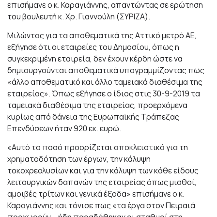
επισήμανε ο κ. Καραγιάννης, απαντώντας σε ερώτηση
του βουλευτή κ. Χρ. Γιαννούλη (ΣΥΡΙΖΑ).
Μιλώντας για τα αποθεματικά της Αττικό μετρό ΑΕ,
εξήγησε ότι οι εταιρείες του Δημοσίου, όπως η
συγκεκριμένη εταιρεία, δεν έχουν κέρδη ώστε να
δημιουργούνται αποθεματικά υπογραμμίζοντας πως
«άλλο αποθεματικό και άλλο ταμειακά διαθέσιμα της
εταιρείας». Όπως εξήγησε ο ίδιος στις 30-9-2019 τα
ταμειακά διαθέσιμα της εταιρείας, προερχόμενα
κυρίως από δάνεια της Ευρωπαϊκής Τράπεζας
Επενδύσεων ήταν 920 εκ. ευρώ.
«Αυτό το ποσό προορίζεται αποκλειστικά για τη
χρηματοδότηση των έργων, την κάλυψη
τοκοχρεολυσίων και για την κάλυψη των κάθε είδους
λειτουργικών δαπανών της εταιρείας όπως μισθοί,
αμοιβές τρίτων και γενικά έξοδα» επισήμανε ο κ.
Καραγιάννης και τόνισε πως «τα έργα στον Πειραιά
προχωρούν – ήδη παραδόθηκαν οι σταθμοί στη