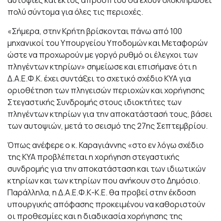
πολύ σύντομα για όλες τις περιοχές.
«Σήμερα, στην Κρήτη βρίσκονται πάνω από 100
μηχανικοί του Υπουργείου Υποδομών και Μεταφορών
ώστε να προχωρούν με γοργό ρυθμό οι έλεγχοι των
πληγέντων κτηρίων» σημείωσε και επισήμανε ότι η
Δ.Α.Ε.Φ.Κ. έχει συντάξει το σχετικό σχέδιο ΚΥΑ για
οριοθέτηση των πληγεισών περιοχών και χορήγησης
Στεγαστικής Συνδρομής στους ιδιοκτήτες των
πληγέντων κτηρίων για την αποκατάστασή τους, βάσει
των αυτοψιών, μετά το σεισμό της 27ης Σεπτεμβρίου.
Όπως ανέφερε ο κ. Καραγιάννης «στο εν λόγω σχέδιο
της ΚΥΑ προβλέπεται η χορήγηση στεγαστικής
συνδρομής για την αποκατάσταση και των ιδιωτικών
κτηρίων και των κτηρίων που ανήκουν στο Δημόσιο.
Παράλληλα, η Δ.Α.Ε.Φ.Κ-Κ.Ε. θα προβεί στην έκδοση
υπουργικής απόφασης προκειμένου να καθοριστούν
οι προθεσμίες και η διαδικασία χορήγησης της