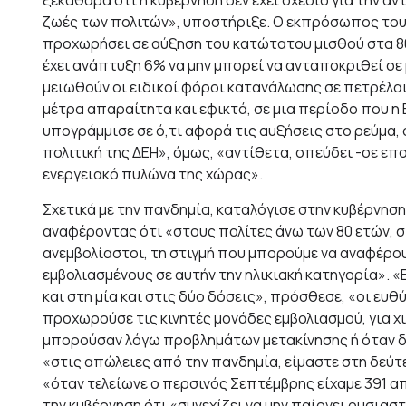
ξεκάθαρα ότι η κυβέρνηση δεν έχει σχέδιο για την α
ζωές των πολιτών», υποστήριξε. Ο εκπρόσωπος του 
προχωρήσει σε αύξηση του κατώτατου μισθού στα 80
έχει ανάπτυξη 6% να μην μπορεί να ανταποκριθεί σε
μειωθούν οι ειδικοί φόροι κατανάλωσης σε πετρέλαιο
μέτρα απαραίτητα και εφικτά, σε μια περίοδο που η 
υπογράμμισε σε ό,τι αφορά τις αυξήσεις στο ρεύμα, 
πολιτική της ΔΕΗ», όμως, «αντίθετα, σπεύδει -σε επ
ενεργειακό πυλώνα της χώρας».
Σχετικά με την πανδημία, καταλόγισε στην κυβέρνηση
αναφέροντας ότι «στους πολίτες άνω των 80 ετών,
ανεμβολίαστοι, τη στιγμή που μπορούμε να αναφέρο
εμβολιασμένους σε αυτήν την ηλικιακή κατηγορία». 
και στη μία και στις δύο δόσεις», πρόσθεσε, «οι ευθ
προχωρούσε τις κινητές μονάδες εμβολιασμού, για χ
μπορούσαν λόγω προβλημάτων μετακίνησης ή όταν δε
«στις απώλειες από την πανδημία, είμαστε στη δεύτ
«όταν τελείωνε ο περσινός Σεπτέμβρης είχαμε 391 α
την κυβέρνηση ότι «συνεχίζει να μην παίρνει ουσιασ