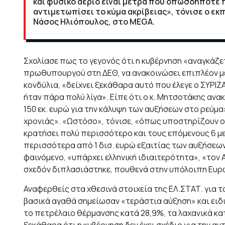
και φυσικό αέριο είναι μέτρα που οπωσδήποτε π
αντιμετωπίσει το κύμα ακρίβειας», τόνισε ο ε
Νάσος Ηλιόπουλος, στο MEGA.
Σχολίασε πως το γεγονός ότι η κυβέρνηση «αναγκάζε
πρωθυπουργού στη ΔΕΘ, να ανακοινώσει επιπλέον μ
κονδύλια, «δείχνει ξεκάθαρα αυτό που έλεγε ο ΣΥΡΙ
ήταν πάρα πολύ λίγα». Είπε ότι ο κ. Μητσοτάκης ανα
150 εκ. ευρώ για την κάλυψη των αυξήσεων στο ρεύμα»
χρονιάς». «Ωστόσο», τόνισε, «όπως υποστηρίζουν οι
κρατήσει πολύ περισσότερο και τους επόμενους 6 με 
περισσότερα από 1 δισ. ευρώ εξαιτίας των αυξήσεων
φαινόμενο, «υπάρχει ελληνική ιδιαιτερότητα», «τον 
σχεδόν διπλασιάστηκε, πουθενά στην υπόλοιπη Ευρώ
Αναφερθείς στα χθεσινά στοιχεία της ΕΛ.ΣΤΑΤ. για τ
βασικά αγαθά σημείωσαν «τεράστια αύξηση» και ειδι
το πετρέλαιο θέρμανσης κατά 28,9%, τα λαχανικά κα