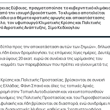
Βόρειας Εύβοιας, πραγματοποίησε το κυβερνητικό κλιμάκι
 από την ισχυρή βροχόπτωση. Το κλιμάκιο αποτελείται
διο για θέματα κρατικής αρωγής και αποκατάστασης
ο, τον υφυπουργό Κλιματικής Κρίσης και Πολιτικής
ό Αγροτικής Ανάπτυξης, Σίμο Κεδίκογλου
αι δίπλα προς την αποκατάσταση αυτών των ζημιών», δήλωσ
 ήδη έχουν δρομολογήσει τις επόμενες λίγες ημέρες, Δευτέ
ια ύψους 20 εκατ. ευρώ σε συνέχεια της ωρίμανσης του
ο κομμάτι των παρεμβάσεων που πρέπει να γίνουν μετά τις
 Κρίσης και Πολιτικής Προστασίας, βρίσκονται σε συνεχή
ς Ελλάδας, Φάνη Σπανό και όλες τις τοπικές Αρχές,
ρομή στην Τοπική Αυτοδιοίκηση και να κινητοποιηθούν
 δυνάμεις της Πολιτικής Προστασίας και του Πυροσβεστικού
φυλακής και ήδη βρίσκονται σε διασπορά, ενώ συνδράμει η
και διασωστικές λέμβους, καθώς και 2 ερπυστριοφόρα