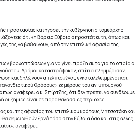
ής προστασίας κατηγορεί την κυβέρνηση ο τομεάρχης
ιάζοντας ότι «η Βόρεια Εύβοια απροστάτευτη, όπως και
γές της να βαθαίνουν, από την επιτελική αφασία της
πιων βροχοπτώσεων για να γίνει πράξη αυτό για το οποίο ο
υγούστου. Δρόμοι καταστράφηκαν, σπίτια πλημμύρισαν,
νωση και δηλώνουν απελπισμένοι, εγκαταλελειμμένοι και
παγανδιστικού θράσους» εκ μέρους του αν. υπουργού
όπως αναφέρει ο κ. Σπίρτζης, ότι δεν πρέπει να συνδέουμε
ή οι ζημιές είναι σε παραθαλάσσιες περιοχές.
ίας και της αφασίας του επιτελικού κράτους Μητσοτάκη και
 θα σημειωθούν ξανά τόσο στην Εύβοια όσο και στις άλλες
αίρι», αναφέρει.