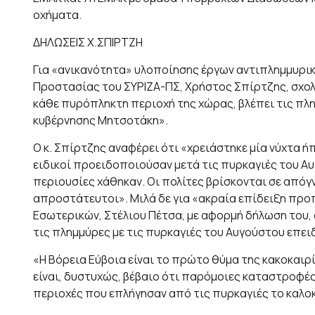
οχήματα.
ΔΗΛΩΣΕΙΣ Χ.ΣΠΙΡΤΖΗ
Για «ανικανότητα» υλοποίησης έργων αντιπλημμυρικ
Προστασίας του ΣΥΡΙΖΑ-ΠΣ, Χρήστος Σπίρτζης, σχολ
κάθε πυρόπληκτη περιοχή της χώρας, βλέπει τις πλη
κυβέρνησης Μητσοτάκη».
Ο κ. Σπίρτζης αναφέρει ότι «χρειάστηκε μία νύχτα ή
ειδικοί προειδοποιούσαν μετά τις πυρκαγιές του Α
περιουσίες χάθηκαν. Οι πολίτες βρίσκονται σε απόγ
απροστάτευτοι». Μιλά δε για «ακραία επίδειξη προ
Εσωτερικών, Στέλιου Πέτσα, με αφορμή δήλωση του, 
τις πλημμύρες με τις πυρκαγιές του Αυγούστου επειδ
«Η Βόρεια Εύβοια είναι το πρώτο θύμα της κακοκαιρ
είναι, δυστυχώς, βέβαιο ότι παρόμοιες καταστροφές
περιοχές που επλήγησαν από τις πυρκαγιές το καλοκ