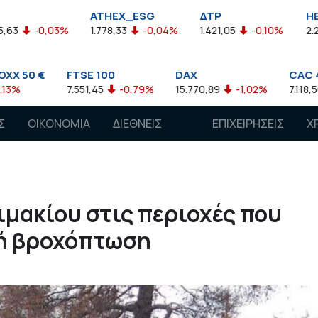
ATHEX_ESG
ΔΤΡ
HELMSI
1.778,33
-0,04%
1.421,05
-0,10%
2.211,72
0,13%
SE 100
DAX
CAC 40
51,45
-0,79%
15.770,89
-1,02%
7.118,50
-1,15%
Σ
ΟΙΚΟΝΟΜΙΑ
ΔΙΕΘΝΕΙΣ
ΕΠΙΧΕΙΡΗΣΕΙΣ
Χ
ΑΓΟΡΕΣ
μακίου στις περιοχές που
ρή βροχόπτωση