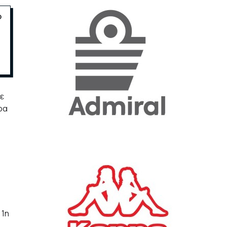
ο
«Η ακρίβεια «γονατίζει»
την κοινωνία - Νέα μεγάλη
έρευνα της Pulse για το
Ε.Ε.Α.
ΟΙΚΟΝΟΜΙΑ
23/07/2026, 12:50
ε
ρα
Aktor: Δεν θα γίνουν
δεκτές προσφορές κάτω
των 11,25 ευρώ στην
αύξηση κεφαλαίου
ΕΠΙΧΕΙΡΗΣΕΙΣ
22/07/2026, 12:12
Κ. Πιερρακάκης: Νέα
εποχή για το Ολυμπιακό
Κωπηλατοδρόμιο - Η
 1η
δημόσια περιουσία είναι
περιουσία όλων των