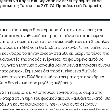
ρέπει να πάρει η κυβέρνηση αν θέλει πραγματικά να
κπρόσωπος Τύπου του ΣΥΡΙΖΑ-Προοδευτική Συμμαχία,
ται σε τόσο μικρό διάστημα» μετά τις ανακοινώσεις του
έτρα και να αναθεωρήσει προς τα πάνω τα απαιτούμενα
ΖΑ από την αρχή, ότι αυτά που ανακοινώθηκαν στη Θεσσαλον
κοίνωσε στη ΔΕΘ «ότι θα διέθετε ένα κονδύλι της τάξης των
 και «τώρα το πήγαν σχεδόν στα 500 εκ. μέχρι το τέλος της
 αναλυτές της αγοράς ενέργειας, το φαινόμενο αυτό θα
9 μήνες η ελληνική οικονομία θα κληθεί να πληρώσει συνολ
 στο ρεύμα». Σημείωσε ότι παρότι είναι ένα διεθνές
Αύγουστο στην Ελλάδα η τιμή του ρεύματος στη χονδρική
πη δεν είχαμε τόσο μεγάλες αυξήσεις».
ο Σεπτέμβριο, ο κ. Ηλιόπουλος τόνισε ότι μία σειρά από
κότερα ότι η τιμή του φυσικού αερίου «αυξάνεται κατά 108
τά 20% και το ελαιόλαδο 18,4%». «Όλα αυτά δείχνουν