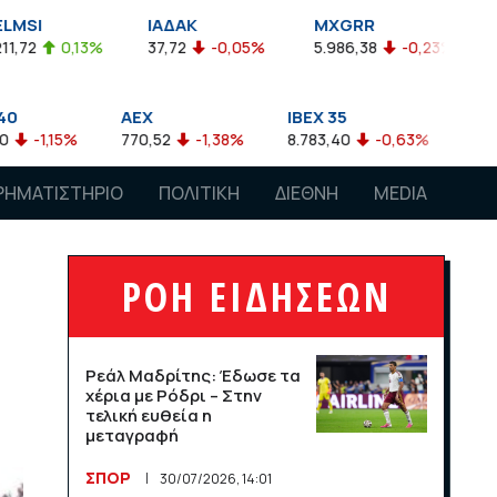
ΙΑΔΑΚ
MXGRR
ΣΑΓΔ
37,72
-0,05%
5.986,38
-0,23%
2.924,61
-0,03
AEX
IBEX 35
ATX
770,52
-1,38%
8.783,40
-0,63%
4.007,68
-0,57%
ΡΗΜΑΤΙΣΤΗΡΙΟ
ΠΟΛΙΤΙΚΗ
ΔΙΕΘΝΗ
MEDIA
ΡΟΗ ΕΙΔΗΣΕΩΝ
Ρεάλ Μαδρίτης: Έδωσε τα
χέρια με Ρόδρι – Στην
τελική ευθεία η
μεταγραφή
ΣΠΟΡ
30/07/2026, 14:01