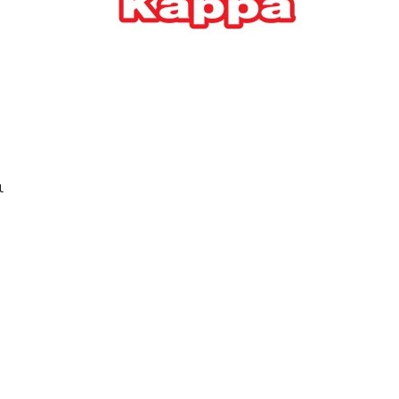
Ελλήνων
ΟΙΚΟΝΟΜΙΑ
22/07/2026, 12:11
Οι επιχειρήσεις ανοίγουν
την ατζέντα της ΔΕΘ – Τα
αιτήματα προς τον
πρωθυπουργό
ι
ΕΠΙΧΕΙΡΗΣΕΙΣ
22/07/2026, 12:09
ΕΣΠΑ για επιχειρήσεις:
Όλα όσα πρέπει να
γνωρίζετε πριν ανοίξει ο
φάκελος της αίτησης
ΟΙΚΟΝΟΜΙΑ
21/07/2026, 12:36
Τουρισμός: Διψήφια