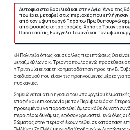
Αυτοψία στα Βασιλικά και στην Αγία 'Αννα της 
που έχει μεταβεί στις περιοχές που επλήγησαν
από τον υφυπουργό Παρά τω Πρωθυπουργώ αρμό
από φυσικές καταστροφές, Χρήστο Τριαντόπουλ
Προστασίας, Ευάγγελο Τουρνά και τον υφυπουργ
«Η Πολιτεία όπως και σε άλλες περιπτώσεις θα είν
μεταξύ άλλων ο κ. Τριαντόπουλος ενώ προσέθεσε ότι
ή Τρίτη μία έκτακτη χρηματοδότηση προς την Β. Έυβο
σχεδιασμού που είχαν τις προηγούμενες μέρες για τ
πυρκαγιές.
Σημειώνεται ότι η ηγεσία του υπουργείου Κλιματικής
επαφή και επικοινωνία με τον Περιφερειάρχη Στερεά
προκειμένου να παρασχεθεί άμεσα κάθε δυνατή συνδ
περαιτέρω δυνάμεις, εφόσον χρειαστεί, ενώ όλες οι
Σώματος στην περιοχή έχουν τεθεί σε κατάσταση επι
ΕΜΑΚ και 7η ΕΜΑΚ με ομάδα Υποβρυχίων Διασώσεων 