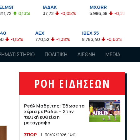
ΙΑΔΑΚ
MXGRR
ΣΑΓΔ
%
37,72
-0,05%
5.986,38
-0,23%
2.924,61
-0
AEX
IBEX 35
ATX
770,52
-1,38%
8.783,40
-0,63%
4.007,68
-0,5
ΡΗΜΑΤΙΣΤΗΡΙΟ
ΠΟΛΙΤΙΚΗ
ΔΙΕΘΝΗ
MEDIA
ΡΟΗ ΕΙΔΗΣΕΩΝ
Ρεάλ Μαδρίτης: Έδωσε τα
χέρια με Ρόδρι – Στην
τελική ευθεία η
μεταγραφή
ΣΠΟΡ
30/07/2026, 14:01