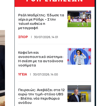
άνοδος σε αφίξεις και
έσοδα το πρώτο
πεντάμηνο
Ρεάλ Μαδρίτης: Έδωσε τα
ΟΙΚΟΝΟΜΙΑ
21/07/2026, 12:34
χέρια με Ρόδρι – Στην
τελική ευθεία η
μεταγραφή
Οι ΗΠΑ κλιμακώνουν τη
ΣΠΟΡ
30/07/2026, 14:01
σύγκρουση με το Διεθνές
Ποινικό Δικαστήριο
ΔΙΕΘΝΗ
16/07/2026, 11:10
Καφεΐνη και
ανοσοποιητικό σύστημα:
Η σχέση με τα αυτοάνοσα
νοσήματα
120 εκατομμύρια και ένα
μπλε τικ: η Ευρώπη δείχνει
ΥΓΕΙΑ
30/07/2026, 14:00
στον Μασκ τη ρυθμιστική
της δύναμη
ΔΙΕΘΝΗ
16/07/2026, 11:09
Πειραιώς: Ανεβάζει στα 12
ευρώ την τιμή-στόχο UBS
- Βλέπει νέα περιθώρια
ανόδου
Η κλήρωση της Super