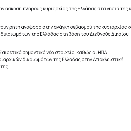
ην άσκηση πλήρους κυριαρχίας της Ελλάδας στα νησιά της 
κάνουν ρητή αναφορά στην ανάγκη σεβασμού της κυριαρχίας κ
 δικαιωμάτων της Ελλάδας στη βάση του Διεθνούς Δικαίου
ξαιρετικά σημαντικό νέο στοιχείο, καθώς οι ΗΠΑ
ριαρχικών δικαιωμάτων της Ελλάδας στην Αποκλειστική
της.
LOS, υπογραμμίζουν ότι το Διεθνές Δίκαιο της Θάλασσας
κό για όλες τις χώρες και διέπει την οριοθέτηση των ζωνών
ν.
 Ελλάδας και ΗΠΑ στις αρχές της ελευθερίας, της
 δικαιωμάτων και της κοινωνικής προόδου, την οποία