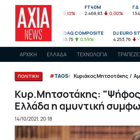
FTASE
FT40M
ΓΔ
3.774,48
-0,10%
2.468,83
0,00%
1.545,63
-0,0
NASDAQ COMPOSITE
DJ EURO STOXX 50 €
0,08%
14.893,75
0,59%
4.253,76
-1,13%
ΑΡΧΙΚΗ
ΕΛΛΑΔΑ
ΤΕΧΝΟΛΟΓΙΑ
ΤΡΑΠΕΖΕ
#
TAGS:
Κυριάκος Μητσοτάκης
Αμ
ΠΟΛΙΤΙΚΗ
Κυρ.Μητσοτάκης: "Ψήφος
Ελλάδα η αμυντική συμφω
14/10/2021, 20:18