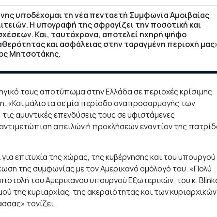
ύνης υποδέχομαι τη νέα πενταετή Συμφωνία Αμοιβαίας
ιτειών. Η υπογραφή της σφραγίζει την ποσοτική και
σχέσεων. Και, ταυτόχρονα, αποτελεί ηχηρή ψήφο
θερότητας και ασφάλειας στην ταραγμένη περιοχή μας
κος Μητσοτάκης.
ατηγικό τους αποτύπωμα στην Ελλάδα σε περιοχές κρίσιμης
ήτη. «Και μάλιστα σε μία περίοδο αναπροσαρμογής των
 τις αμυντικές επενδύσεις τους σε υφιστάμενες
ύ αντιμετώπιση απειλών ή προκλήσεων εναντίον της πατρί
για επιτυχία της χώρας, της κυβέρνησης και του υπουργού
ωση της συμφωνίας με τον Αμερικανό ομόλογό του. «Πολύ
ιστολή του Αμερικανού υπουργού Εξωτερικών, του κ. Blink
μού της κυριαρχίας, της ακεραιότητας και των κυριαρχικών
ασσας» τονίζει.