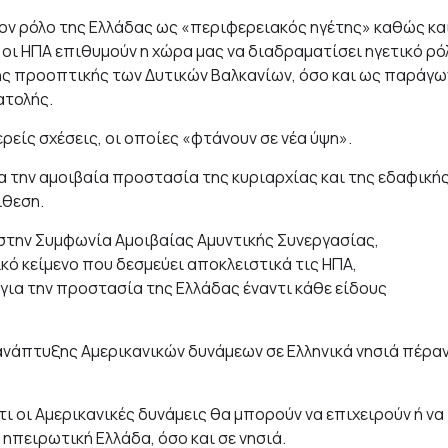
τον ρόλο της Ελλάδας ως «περιφερειακός ηγέτης» καθώς κα
ι ΗΠΑ επιθυμούν η χώρα μας να διαδραματίσει ηγετικό ρό
ής προοπτικής των Δυτικών Βαλκανίων, όσο και ως παράγω
ατολής.
ρείς σχέσεις, οι οποίες «φτάνουν σε νέα ύψη».
ια την αμοιβαία προστασία της κυριαρχίας και της εδαφική
ίθεση.
 στην Συμφωνία Αμοιβαίας Αμυντικής Συνεργασίας,
κό κείμενο που δεσμεύει αποκλειστικά τις ΗΠΑ,
για την προστασία της Ελλάδας έναντι κάθε είδους
ανάπτυξης Αμερικανικών δυνάμεων σε Ελληνικά νησιά πέρα
ότι οι Αμερικανικές δυνάμεις θα μπορούν να επιχειρούν ή να
πειρωτική Ελλάδα, όσο και σε νησιά.