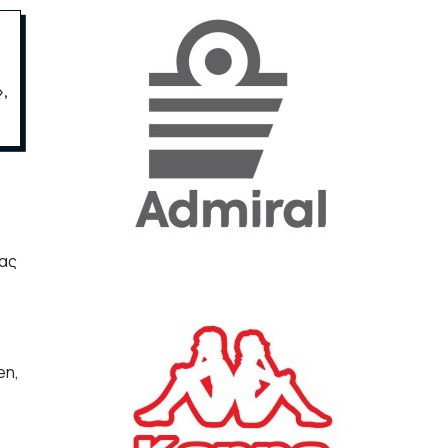
«Η ακρίβεια «γονατίζει»
την κοινωνία - Νέα μεγάλη
»,
έρευνα της Pulse για το
Ε.Ε.Α.
ΟΙΚΟΝΟΜΙΑ
23/07/2026, 12:50
Aktor: Δεν θα γίνουν
δεκτές προσφορές κάτω
των 11,25 ευρώ στην
δας
αύξηση κεφαλαίου
ΕΠΙΧΕΙΡΗΣΕΙΣ
22/07/2026, 12:12
en,
Κ. Πιερρακάκης: Νέα
εποχή για το Ολυμπιακό
Κωπηλατοδρόμιο - Η
δημόσια περιουσία είναι
περιουσία όλων των