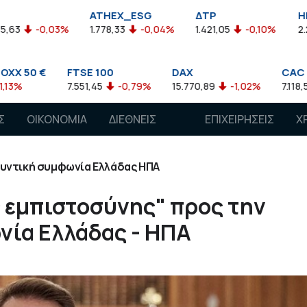
ATHEX_ESG
ΔΤΡ
HELMSI
3%
1.778,33
-0,04%
1.421,05
-0,10%
2.211,72
0,13
FTSE 100
DAX
CAC 40
7.551,45
-0,79%
15.770,89
-1,02%
7.118,50
-1,15%
Σ
ΟΙΚΟΝΟΜΙΑ
ΔΙΕΘΝΕΙΣ
ΕΠΙΧΕΙΡΗΣΕΙΣ
Χ
ΑΓΟΡΕΣ
υντική συμφωνία Ελλάδας ΗΠΑ
 εμπιστοσύνης" προς την
νία Ελλάδας - ΗΠΑ