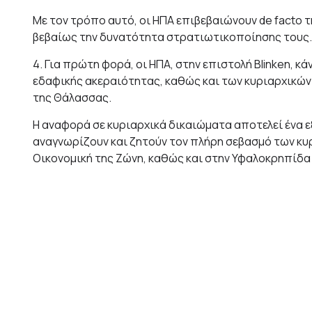
Με τον τρόπο αυτό, οι ΗΠΑ επιβεβαιώνουν de facto τ
βεβαίως την δυνατότητα στρατιωτικοποίησης τους.
4. Για πρώτη φορά, οι ΗΠΑ, στην επιστολή Blinken, 
εδαφικής ακεραιότητας, καθώς και των κυριαρχικών
της Θάλασσας.
Η αναφορά σε κυριαρχικά δικαιώματα αποτελεί ένα ε
αναγνωρίζουν και ζητούν τον πλήρη σεβασμό των κυ
Οικονομική της Ζώνη, καθώς και στην Υφαλοκρηπίδα 
Επίσης, αν και οι ΗΠΑ δεν έχουν υπογράψει την UNC
αποτελεί μέρος του εθιμικού δικαίου, είναι δεσμευτι
αυτών.
5. Αναφορά στο κοινό αξιακό πλαίσιο των δύο κρατώ
Στην επιστολή γίνεται αναφορά στην κοινή αφοσίωση
δημοκρατίας, του κράτους δικαίου, των ανθρωπίνων
αντικατοπτρίζει η ανανεωμένη MDCA.