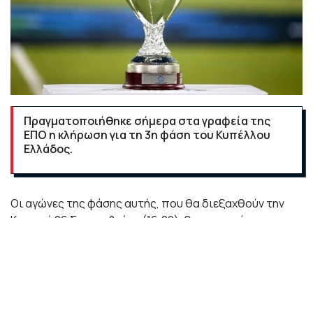
Πραγματοποιήθηκε σήμερα στα γραφεία της
ΕΠΟ η κλήρωση για τη 3η φάση του Κυπέλλου
Ελλάδος.
Οι αγώνες της φάσης αυτής, που θα διεξαχθούν την
Κυριακή 26 Σεπτεμβρίου (16:00), θα συμμετάσχουν οι
ομάδες της Γ’ Εθνικής που προκρίθηκαν από τη 2η
φάση, καθώς και οι ομάδες της Super League 2.
Οι ομάδες χωρίστηκαν σε δύο ομίλους με γεωγραφικά
κριτήρια και θα διεκδικήσουν την πρόκριση στον