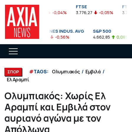
FTSEA
FTSE
FTAS
899,47
-0,04%
3.776,27
-0,05%
3.774
DOW JONES INDUS. AVG
S&P 500
35.911,81
-0,56%
4.662,85
0,08%
#
TAGS:
Ολυμπιακός
Εμβιλά
ΣΠΟΡ
Ελ Αραμπί
Ολυμπιακός: Χωρίς Ελ
Αραμπί και Εμβιλά στον
αυριανό αγώνα με τον
Απόλλωνα