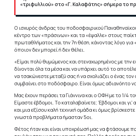
«τριφυλλιού» στο «Γ. Καλαφάτης» σήμερα το πρ
Ο ισχυρός άνδρας του ποδοσφαιρικού Παναθηναϊκού, 
κέντρο των «πράσινων» και τα «έψαλλε» στους παίκτ
πρωταθλήματος και την 7η θέση, κάνοντας λόγο για 
όποιον δεν μπορεί ή δεν θέλει.
«Είμαι πολύ θυμώμενος και στεναχωρημένος με την ε
δίνονται όλα τα μέσα και να υπάρχει αυτό το αποτέλ
να τσακώνεστε μεταξύ σας ή να σχολιάζει ο ένας τον 
συμβαίνει στο ποδόσφαιρο. Είναι όμως αδιανόητο να
Μας έχουν περάσει τα Γιάννινα και ο ΟΦΗ με το 1/4 τ
Είμαστε έβδομοι. Το καταλαβαίνετε; Έβδομοι και γι
και μια εξίσου καλή τεχνική ομάδα κι όμως βρίσκεστε
γνωστά προβλήματα ήμασταν 5οι.
Φέτος ήταν και είναι υποχρέωσή μας να φτάσουμε πο