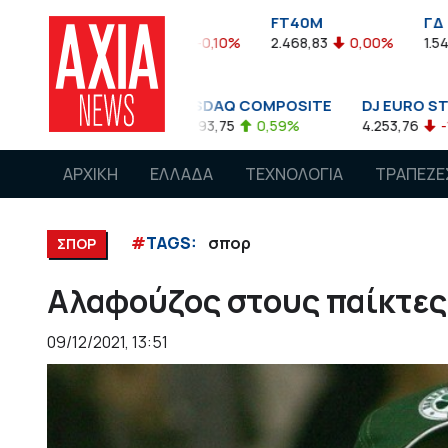
FTASE
FT40M
ΓΔ
3.774,48
-0,10%
2.468,83
0,00%
1.545,63
-0,03%
NASDAQ COMPOSITE
DJ EURO STOXX 50 €
FT
08%
14.893,75
0,59%
4.253,76
-1,13%
7.5
ΑΡΧΙΚΗ
ΕΛΛΑΔΑ
ΤΕΧΝΟΛΟΓΙΑ
ΤΡΑΠΕΖΕ
#
TAGS:
σπορ
ΣΠΟΡ
Αλαφούζος στους παίκτες
09/12/2021, 13:51