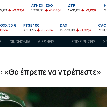
ATHEX_ESG
ΔΤΡ
HELMSI
1.778,33
-0,04%
1.421,05
-0,10%
2.211,72
0,13%
SE 100
DAX
CAC 40
51,45
-0,79%
15.770,89
-1,02%
7.118,50
-1,15%
Σ
ΟΙΚΟΝΟΜΙΑ
ΔΙΕΘΝΕΙΣ
ΕΠΙΧΕΙΡΗΣΕΙΣ
Χ
ΑΓΟΡΕΣ
: «Θα έπρεπε να ντρέπεστε»