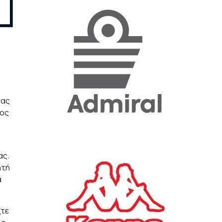
«Η ακρίβεια «γονατίζει»
την κοινωνία - Νέα μεγάλη
έρευνα της Pulse για το
Ε.Ε.Α.
ΟΙΚΟΝΟΜΙΑ
23/07/2026, 12:50
σας
Aktor: Δεν θα γίνουν
σος
δεκτές προσφορές κάτω
των 11,25 ευρώ στην
αύξηση κεφαλαίου
ΕΠΙΧΕΙΡΗΣΕΙΣ
22/07/2026, 12:12
ας.
ητή
α
Κ. Πιερρακάκης: Νέα
εποχή για το Ολυμπιακό
Κωπηλατοδρόμιο - Η
ξτε
δημόσια περιουσία είναι
περιουσία όλων των