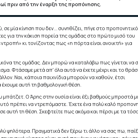
ωί πριν από την έναρξη της προπόνησης.
σε μία κίνηση που δεν... συνηθίζει, πήγε στο προπονητικό
ες για την κάκιση πορεία της ομάδας στο πρώτο μισό του
«ντροπή» κι τονίζοντας πως «η πόρτα είναι ανοικτή» για
ικόνα της ομάδας. Δεν μπορώ να καταλάβω πως γίνεται να 
εσμα. Φτάσαμε μετά απ' όλα αυτά να έχετε μέχρι και το θρά
άλλον. Ναι, κάποια παιχνίδια μπορούν να χαθούν, έτσι
 έχουμε αυτή τη βαθμολογική θέση.
ου μπάτζετ. Ο Άρης στην ουσία είναι έξι βαθμούς μπροστά μ
' αυτό πρέπει να ντρεπόμαστε. Έχετε ένα πολύ καλό προπον
 σε αυτή τη θέση. Σκεφτείτε πως ακόμα και πέρσι με τα τόσ
λύ ψηλότερα. Πραγματικά δεν ξέρω τι άλλο να σας πω, παί