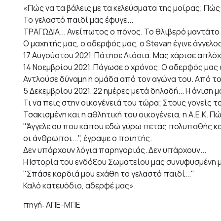
«Πώς να τα βάλεις με τα κελεύσματα της μοίρας; Πώς
Το γελαστό παιδί μας έφυγε...
ΤΡΑΓΩΔΙΑ... Ανείπωτος ο πόνος. Το θλιβερό μαντάτο 
Ο μαχητής μας, ο αδερφός μας, ο Stevan έγινε άγγελο
17 Αυγούστου 2021. Πάτησε Λιόσια. Μας χάρισε απλόχε
14 Νοεμβρίου 2021. Πάγωσε ο χρόνος. Ο αδερφός μας ά
Αντλούσε δύναμη η ομάδα από τον αγώνα του. Από το
5 Δεκεμβρίου 2021. 22 ημέρες μετά δηλαδή... Η άνιση μ
Τι να πεις στην οικογένειά του τώρα; Στους γονείς 
Τσακισμένη και η αθλητική του οικογένεια, η Α.Ε.Κ. Π
"Άγγελε συ που κάπου εδώ γύρω πετάς πολυπαθής και
οι άνθρωποι...", έγραψε ο ποιητής.
Δεν υπάρχουν λόγια παρηγοριάς. Δεν υπάρχουν...
Η Ιστορία του ενδόξου Σωματείου μας συνυφυσμένη με
"Σπάσε καρδιά μου εχάθη το γελαστό παιδί..."
Καλό κατευόδιο, αδερφέ μας».
πηγή: ΑΠΕ-ΜΠΕ