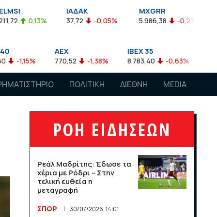
ΙΑΔΑΚ
MXGRR
ΣΑΓΔ
37,72
-0,05%
5.986,38
-0,23%
2.924,61
-0,03
AEX
IBEX 35
ATX
770,52
-1,38%
8.783,40
-0,63%
4.007,68
-0,57%
ΡΗΜΑΤΙΣΤΗΡΙΟ
ΠΟΛΙΤΙΚΗ
ΔΙΕΘΝΗ
MEDIA
ΡΟΗ ΕΙΔΗΣΕΩΝ
Ρεάλ Μαδρίτης: Έδωσε τα
χέρια με Ρόδρι – Στην
τελική ευθεία η
μεταγραφή
ΣΠΟΡ
30/07/2026, 14:01