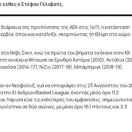
ε εχθες ο Στέφαν Γέλοβατς.
 διάρκεια της προπόνησης της ΑΕΚ στις 14/11, η κατάσταση
 Σερβία, όπου και κατέληξε, σκορπώντας τη θλίψη στο χώρο
9 στο Νόβι Σαντ, ενώ τα πρώτα του βήματα τα έκανε στην ΚΚ
τη συνέχεια θήτευσε σε Ερυθρό Αστέρα (2010), Αντάλια (20
αραγόσα (2014-17), Νίζνι (2017-18), Μπάμπεργκ (2018-19),
ν-εν Νεοφοίνιξ, για να υπογράψει στις 23 Αυγούστου του 2
στην Α1 Ανδρών/Basket League, έχοντας μέσο όρο 11,2
αι Λάρισα είχε τις καλύτερες του εμφανίσεις, σημειώνοντα
νίστηκε σε δύο αγώνες, με μέσο όρο 16.1 πόντους και 2.3