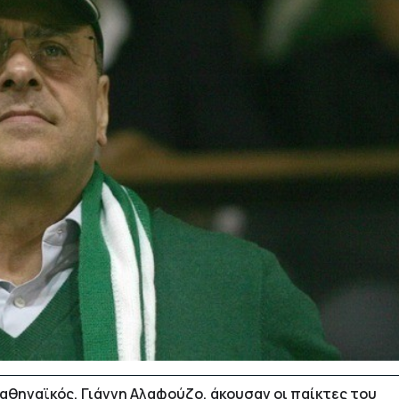
αθηναϊκός, Γιάννη Αλαφούζο, άκουσαν οι παίκτες του