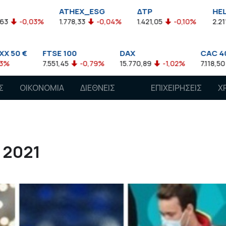
ATHEX_ESG
ΔΤΡ
HELMSI
1.778,33
-0,04%
1.421,05
-0,10%
2.211,72
0,13%
FTSE 100
DAX
CAC 40
7.551,45
-0,79%
15.770,89
-1,02%
7.118,50
-1,15%
Σ
ΟΙΚΟΝΟΜΙΑ
ΔΙΕΘΝΕΙΣ
ΕΠΙΧΕΙΡΗΣΕΙΣ
Χ
ΑΓΟΡΕΣ
 2021