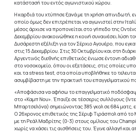
κατάστασή του εντός αγωνιστικού χώρου.
Η καρδιά του χτύπησε ξανά με τη χρήση απινιδωτή, 
οποίο όμως δεν επιτρέπεται να αγωνιστεί στην Ιταλί
μέσος άρχισε να προπονείται στο γήπεδο της Οντένσ
Δεκεμβρίου ανακοινώθηκε η κοινή συναινέσει λύση του
Δυσάρεστη εξέλιξη για τον Σέρχιο Αγουέρο, που εγ
στις 15 Δεκεμβρίου. Στις 30 Οκτωβρίου και στη διάρ
Αργεντινός διεθνής επιθετικός ένιωσε έντονη αδιαθ
στο νοσοκομείο, όπου οι εξετάσεις, στις οποίες υπο
και τα stress test, στα οποία υποβλήθηκε το τελευτα
ασυμβίβαστη με την πρακτική του επαγγελματικού 
«Αποφάσισα να αφήσω το επαγγελματικό ποδόσφαιρο
στο «Καμπ Νου». Έπαιξε σε τέσσερις συλλόγους (Ιντε
Μπαρτσελόνα) σημειώνοντας 385 γκολ σε 684 ματς, ενώ
Ο 26χρονος επιθετικός της Σέριφ Τιράσπολ από το 
με τη Ρεάλ Μαδρίτης (0-3) στους ομίλους του Champ
χωρίς να χάσει τις αισθήσεις του. Έγινε αλλαγή κα