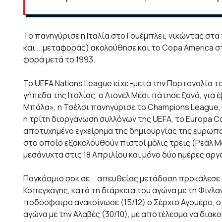
Το πανηγύρισε η Ιταλία στο Γουέμπλεϊ, νικώντας στα
και ...μεταφοράς) ακολούθησε και το Copa America σ
φορά μετά το 1993.
To UEFA Nations League είχε -μετά την Πορτογαλία το
γήπεδα της Ιταλίας, ο Λιονέλ Μέσι πάτησε ξανά, γι
Μπάλα», η Τσέλσι πανηγύρισε το Champions League, η
η τρίτη διοργάνωση συλλόγων της UEFA, το Europa 
αποτυχημένο εγχείρημα της δημιουργίας της ευρωπα
στο οποίο εξακολουθούν πιστοί μόλις τρεις (Ρεάλ 
μεσάνυχτα στις 18 Απριλίου και μόνο δύο ημέρες αργ
Παγκόσμιο σοκ σε... απευθείας μετάδοση προκάλεσε 
Κοπεγχάγης, κατά τη διάρκεια του αγώνα με τη Φινλανδ
ποδόσφαιρο ανακοίνωσε (15/12) ο Σέρχιο Αγουέρο, ο
αγώνα με την Αλαβές (30/10), με αποτέλεσμα να διακ