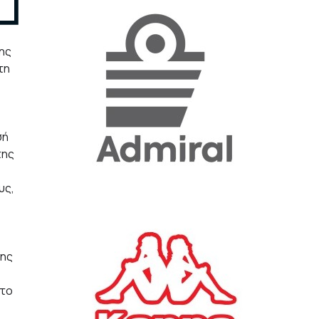
«Η ακρίβεια «γονατίζει»
σης
την κοινωνία - Νέα μεγάλη
έρευνα της Pulse για το
τη
Ε.Ε.Α.
ΟΙΚΟΝΟΜΙΑ
23/07/2026, 12:50
σή
Aktor: Δεν θα γίνουν
της
δεκτές προσφορές κάτω
των 11,25 ευρώ στην
υς,
αύξηση κεφαλαίου
ΕΠΙΧΕΙΡΗΣΕΙΣ
22/07/2026, 12:12
της
Κ. Πιερρακάκης: Νέα
εποχή για το Ολυμπιακό
στο
Κωπηλατοδρόμιο - Η
δημόσια περιουσία είναι
περιουσία όλων των