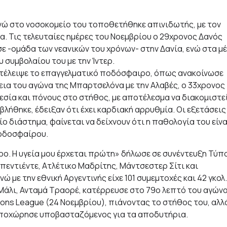
ενώ στο νοσοκομείο του τοποθετήθηκε απινιδωτής, με τον
α. Τις τελευταίες ημέρες του Νοεμβρίου ο 29χρονος Δανός
ε -ομάδα των νεανικών του χρόνων- στην Δανία, ενώ στα μ
 συμβολαίου του με την Ίντερ.
κατέλειψε το επαγγελματικό ποδόσφαιρο, όπως ανακοίνωσε
κεια του αγώνα της Μπαρτσελόνα με την Αλαβές, ο 33χρονος
εσία και πόνους στο στήθος, με αποτέλεσμα να διακομιστε
βλήθηκε, έδειξαν ότι έχει καρδιακή αρρυθμία. Οι εξετάσεις
ίο διάστημα, φαίνεται να δείχνουν ότι η παθολογία του είνα
ποδοσφαίρου.
. Η υγεία μου έρχεται πρώτη» δήλωσε σε συνέντευξη Τύπ
πεντιέντε, Ατλέτικο Μαδρίτης, Μάντσεστερ Σίτι και
 με την εθνική Αργεντινής είχε 101 συμεμτοχές και 42 γκολ.
Μάλι, Ανταμά Τραορέ, κατέρρευσε στο 79ο λεπτό του αγών
ions League (24 Νοεμβρίου), πιάνοντας το στήθος του, αλλ
ι αποχώρησε υποβασταζόμενος για τα αποδυτήρια.