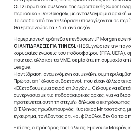
Οι 12 ιδρυτικοί σύλλογοι της ευρωπαϊκής Super Lea
περιοδικό «Der Spiegel», με αντάλλαγμα μια αρχική
Τα έσοδα από την τηλεόραση υπολογίζονται σε περίπο
θα ξεπερνούσε τα 7 δισ. ανά σεζόν.
Η αμερικανική τράπεζα επενδύσεων JP Morgan είχε ή
ΟΙ ΑΝΤΙΔΡΑΣΕΙΣ ΓΙΑ ΤΗΝ ESL:
Η ESL γνώρισε την παγκ
κορυφαίες ενώσεις του ποδοσφαίρου (FIFA, UEFA), 
παίκτες, αλλά και τα ΜΜΕ, σε μία άτυπη συμμαχία απ
League.
Η αντίδραση, αναμενόμενη και μεγάλη, συμπεριλαμβαν
Πρώτοι απ΄όλους οι Βρετανοί, που είχαν άλλωστε κα
«Εξετάζουμε μια σειρά επιλογών ... Θέλουμε να εξε
συνεργασία με τις ποδοσφαιρικές αρχές, για να δια
προτείνεται αυτή τη στιγμή» δήλωσε ο εκπρόσωπο
Ο Έλληνας πρωθυπουργός, Κυριάκος Μητσοτάκης, με 
εγχείρημα, τονίζοντας ότι «οι φίλαθλοι δεν θα το α
Επίσης, ο πρόεδρος της Γαλλίας, Εμανουέλ Μακρόν, 