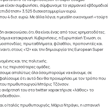
gue είχαν συμφωνήσει, σύμφωνα με το γερμανικό εβδομαδια
 «επιδότηση» 3,525 δισεκατομμυρίων ευρώ.
υ 4 δισ. ευρώ. Με άλλα λόγια, η μεγάλη οικονομική «τούρ
δη ανακοινώσει ότι θα είναι ένας από τους χρηματοδότες.
όσμια κατακραυγή. Κυβερνήσεις, η Ευρωπαϊκή Ένωση, οι
ομοσπονδίες, πρωταθλήματα, φίλαθλοι, προπονητές και
έναντι στους «12» και την δημιουργία της European Super
ομένης και της πολιτικής.
ι τις περισσότερες ομάδες.
τάσουμε απολύτως όλα όσα μπορούμε να κάνουμε, σε
σφαλίσουμε ότι αυτό δεν θα προχωρήσει με τον τρόπο που
ς του πρωθυπουργού Μπόρις Τζόνσον.
ανάρτησή του στο twitter χαρακτήρισε «λάθος» το
ποδεχθούν».
και ο Ιταλός πρωθυπουργός, Μάριο Ντράγκι, η ισπανική