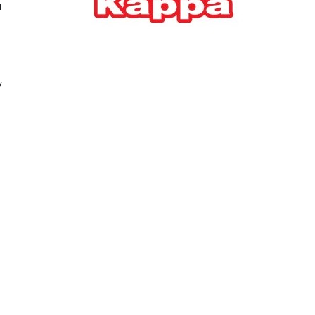
α
Ελλήνων
ΟΙΚΟΝΟΜΙΑ
22/07/2026, 12:11
Οι επιχειρήσεις ανοίγουν
ν
την ατζέντα της ΔΕΘ – Τα
αιτήματα προς τον
πρωθυπουργό
ΕΠΙΧΕΙΡΗΣΕΙΣ
22/07/2026, 12:09
ΕΣΠΑ για επιχειρήσεις:
Όλα όσα πρέπει να
γνωρίζετε πριν ανοίξει ο
φάκελος της αίτησης
ΟΙΚΟΝΟΜΙΑ
21/07/2026, 12:36
Τουρισμός: Διψήφια