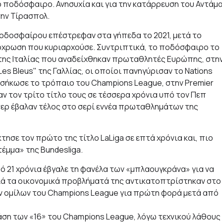
ποδόσφαιρο. Ανησυχία και για την κατάρρευση του Αντάμ
την Τίρασπολ.
 ποδοσφαίρου επέστρεφαν στα γήπεδα το 2021, μετά το
πόχρωση που κυριαρχούσε. Συντριπτικά, το ποδόσφαιρο το
» της Ιταλίας που αναδείχθηκαν πρωταθλητές Ευρώπης, στη
es Bleus" της Γαλλίας, οι οποίοι πανηγύρισαν το Nations
ι σήκωσε το τρόπαιο του Champions League, στην Premier
αν τον τρίτο τίτλο τους σε τέσσερα χρόνια υπό τον Πεπ
ντερ έβαλαν τέλος στο σερί εννέα πρωταθλημάτων της
τησε τον πρώτο της τίτλο LaLiga σε επτά χρόνια και, πιο
έμμα» της Bundesliga.
ό 21 χρόνια έβγαλε τη φανέλα των «μπλαουγκράνα» για να
αλλά τα οικονομικά προβλήματά της αντικατοπτρίστηκαν στο
ν ομίλων του Champions League για πρώτη φορά μετά από
ση των «16» του Champions League, λόγω τεχνικού λάθους