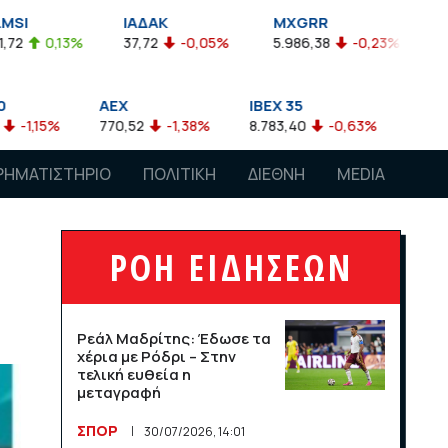
ΙΑΔΑΚ
MXGRR
ΣΑΓΔ
37,72
-0,05%
5.986,38
-0,23%
2.924,61
-0,
AEX
IBEX 35
ATX
770,52
-1,38%
8.783,40
-0,63%
4.007,68
-0,57%
ΡΗΜΑΤΙΣΤΗΡΙΟ
ΠΟΛΙΤΙΚΗ
ΔΙΕΘΝΗ
MEDIA
ΡΟΗ ΕΙΔΗΣΕΩΝ
Ρεάλ Μαδρίτης: Έδωσε τα
χέρια με Ρόδρι – Στην
τελική ευθεία η
μεταγραφή
ΣΠΟΡ
30/07/2026, 14:01