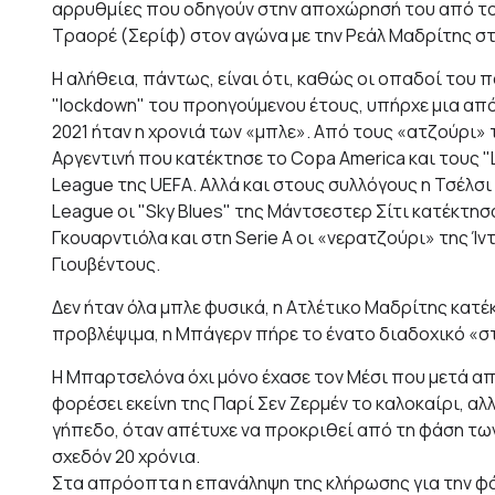
αρρυθμίες που οδηγούν στην αποχώρησή του από το 
Τραορέ (Σερίφ) στον αγώνα με την Ρεάλ Μαδρίτης σ
Η αλήθεια, πάντως, είναι ότι, καθώς οι οπαδοί του
"lockdown" του προηγούμενου έτους, υπήρχε μια α
2021 ήταν η χρονιά των «μπλε». Από τους «ατζούρι
Αργεντινή που κατέκτησε το Copa America και τους "L
League της UEFA. Αλλά και στους συλλόγους η Τσέλσ
League οι "Sky Blues" της Μάντσεστερ Σίτι κατέκτησ
Γκουαρντιόλα και στη Serie A οι «νερατζούρι» της Ί
Γιουβέντους.
Δεν ήταν όλα μπλε φυσικά, η Ατλέτικο Μαδρίτης κατέκ
προβλέψιμα, η Μπάγερν πήρε το ένατο διαδοχικό «στ
Η Μπαρτσελόνα όχι μόνο έχασε τον Μέσι που μετά απ
φορέσει εκείνη της Παρί Σεν Ζερμέν το καλοκαίρι, 
γήπεδο, όταν απέτυχε να προκριθεί από τη φάση τω
σχεδόν 20 χρόνια.
Στα απρόοπτα η επανάληψη της κλήρωσης για την φά