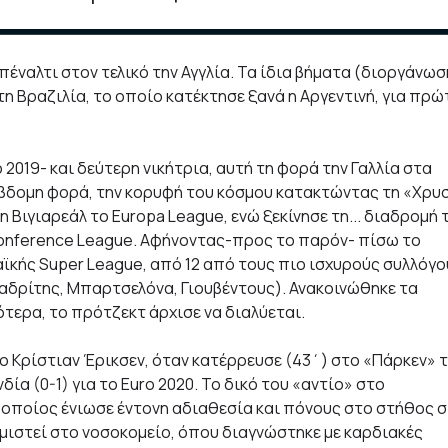
 πέναλτι στον τελικό την Αγγλία. Τα ίδια βήματα (διοργάνω
τη Βραζιλία, το οποίο κατέκτησε ξανά η Αργεντινή, για πρώ
 2019- και δεύτερη νικήτρια, αυτή τη φορά την Γαλλία στα
α έβδομη φορά, την κορυφή του κόσμου κατακτώντας τη «Χρυ
 Βιγιαρεάλ το Europa League, ενώ ξεκίνησε τη... διαδρομή 
Conference League. Αφήνοντας-προς το παρόν- πίσω το
ϊκής Super League, από 12 από τους πιο ισχυρούς συλλόγο
Μαδρίτης, Mπαρτσελόνα, Γιουβέντους). Ανακοινώθηκε τα
ότερα, το πρότζεκτ άρχισε να διαλύεται.
ο Κρίστιαν Έρικσεν, όταν κατέρρευσε (43΄) στο «Πάρκεν» 
ία (0-1) για το Euro 2020. Το δικό του «αντίο» στο
 οποίος ένιωσε έντονη αδιαθεσία και πόνους στο στήθος 
ομιστεί στο νοσοκομείο, όπου διαγνώστηκε με καρδιακές