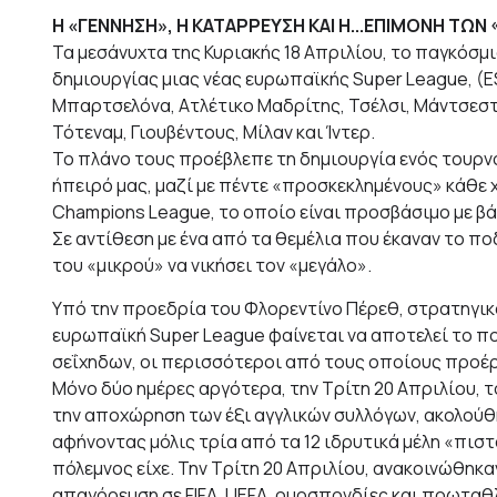
Η «ΓΕΝΝΗΣΗ», Η ΚΑΤΑΡΡΕΥΣΗ ΚΑΙ Η...ΕΠΙΜΟΝΗ ΤΩΝ
Τα μεσάνυχτα της Κυριακής 18 Απριλίου, το παγκόσμ
δημιουργίας μιας νέας ευρωπαϊκής Super League, (E
Mπαρτσελόνα, Ατλέτικο Μαδρίτης, Τσέλσι, Μάντσεστε
Τότεναμ, Γιουβέντους, Μίλαν και Ίντερ.
Το πλάνο τους προέβλεπε τη δημιουργία ενός τουρνου
ήπειρό μας, μαζί με πέντε «προσκεκλημένους» κάθε 
Champions League, το οποίο είναι προσβάσιμο με 
Σε αντίθεση με ένα από τα θεμέλια που έκαναν το π
του «μικρού» να νικήσει τον «μεγάλο».
Υπό την προεδρία του Φλορεντίνο Πέρεθ, στρατηγικο
ευρωπαϊκή Super League φαίνεται να αποτελεί το πο
σεΐχηδων, οι περισσότεροι από τους οποίους προέ
Μόνο δύο ημέρες αργότερα, την Τρίτη 20 Απριλίου, τ
την αποχώρηση των έξι αγγλικών συλλόγων, ακολούθησ
αφήνοντας μόλις τρία από τα 12 ιδρυτικά μέλη «πισ
πόλεμνος είχε. Την Τρίτη 20 Απριλίου, ανακοινώθηκ
απαγόρευση σε FIFA, UEFA, ομοσπονδίες και πρωταθ