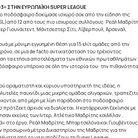
 «3» ΣΤΗΝ ΕΥΡΩΠΑΪΚΗ SUPER LEAGUE
ιο ποδόσφαιρο δοκίμασε ισχυρό σοκ από την είδηση της
SL)από 12 από τους πιο ισχυρούς συλλόγους: Ρεάλ Μαδρίτη
ρ Γιουνάιτεντ, Μάντσεστερ Σίτι, Λίβερπουλ, Άρσεναλ,
ά με μόνιμη εγγυημένη θέση για 15 ελίτ ομάδες από την
χρόνο, σε μια de facto αντικατάσταση του τρέχοντος
βάση τα ετήσια αποτελέσματα των εθνικών πρωταθλημάτων.
οδόσφαιρο υπέροχο σε όλη την ιστορία του: την πιθανότητ
ύ οραματιστή και κύριου υποστηρικτή της ιδέας, η
λυτελές παιχνίδι μιας μικρής ομάδας ολιγαρχών, τραπεζιτ
ρχονται από μέρη με λίγη παράδοση στο ποδόσφαιρο.
ο πρότζεκτ άρχισε να διαλύεται. Η κατάρρευση ξεκίνησε με
αν εκείνες των Ιντερ, Ατλέτικο Μαδρίτης καιΜίλαν ,
τά» στο έργο, Ρεάλ Μαδρίτης, Μπαρτσελόνα και Γιουβέντους
αν προσωρινά μέτρα Δικαστηρίου της Μαδρίτης για την
λήματα από το να εμποδίζουν τη Super League