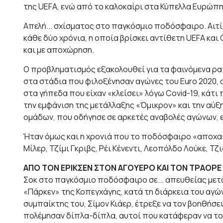
της UEFA, ενώ από το καλοκαίρι στα Κύπελλα Ευρώπης
Απελή... σχίσματος στο παγκόσμιο ποδόσφαιρο. Αιτί
κάθε δύο χρόνια, η οποία βρίσκει αντίθετη UEFA κα
και με αποχώρηση.
Ο προβληματισμός εξακολουθεί για τα φαινόμενα ρατ
στα στάδια που φιλοξένησαν αγώνες του Euro 2020,
στα γήπεδα που είχαν «κλείσει» λόγω Covid-19, κάτι
την εμφάνιση της μετάλλαξης «Όμικρον» και την αύ
ομάδων, που οδήγησε σε αρκετές αναβολές αγώνων, εν
Ήταν όμως και η χρονιά που το ποδόσφαιρο «αποχαι
Μίλερ, Τζίμι Γκριβς, Ρέι Κένεντι, Λεοπόλδο Λούκε, Τ
ΑΠΟ ΤΟΝ ΕΡΙΚΣΕΝ ΣΤΟΝ ΑΓΟΥΕΡΟ ΚΑΙ ΤΟΝ ΤΡΑΟΡΕ
Σοκ στο παγκόσμιο ποδόσφαιρο σε... απευθείας μετά
«Πάρκεν» της Κοπεγχάγης, κατά τη διάρκεια του αγώνα
συμπαίκτης του, Σίμον Κιάερ, έτρεξε να τον βοηθήσε
πολέμησαν δίπλα-δίπλα, αυτοί που κατάφεραν να τ