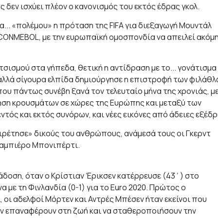
 δεν ισχύει πλέον ο κανονισμός του εκτός έδρας γκολ.
α... «πολέμου» η πρόταση της FIFA για διεξαγωγή Μουντάλ
ι CONMEBOL, με την ευρωπαϊκή ομοσπονδία να απειλεί ακόμ
σισμού στα γήπεδα, θετική η αντίδραση με το... γονάτισμα
 αλλά σίγουρα ελπίδα δημιούργησε η επιστροφή των φιλάθ
 που πάντως συνέβη ξανά τον τελευταίο μήνα της χρονιάς, μ
ξηση κρουσμάτων σε χώρες της Ευρώπης και μεταξύ των
τός και εκτός συνόρων, και νέες εικόνες από άδειες εξέδρ
ρέτησε» δικούς του ανθρώπους, ανάμεσά τους οι Γκερντ
ζιαμπιέρο Μπονιπέρτι.
δοση, όταν ο Κρίστιαν Έρικσεν κατέρρευσε (43΄) στο
 με τη Φινλανδία (0-1) για το Euro 2020. Πρώτος ο
ι, οι αδελφοί Μόρτεν και Αντρές Μπέσεν ήταν εκείνοι που
ον επαναφέρουν στη ζωή και να σταθεροποιήσουν την