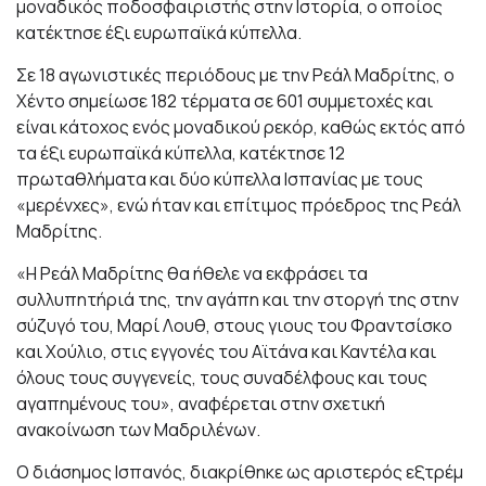
μοναδικός ποδοσφαιριστής στην Ιστορία, ο οποίος
κατέκτησε έξι ευρωπαϊκά κύπελλα.
Σε 18 αγωνιστικές περιόδους με την Ρεάλ Μαδρίτης, ο
Χέντο σημείωσε 182 τέρματα σε 601 συμμετοχές και
είναι κάτοχος ενός μοναδικού ρεκόρ, καθώς εκτός από
τα έξι ευρωπαϊκά κύπελλα, κατέκτησε 12
πρωταθλήματα και δύο κύπελλα Ισπανίας με τους
«μερένχες», ενώ ήταν και επίτιμος πρόεδρος της Ρεάλ
Μαδρίτης.
«Η Ρεάλ Μαδρίτης θα ήθελε να εκφράσει τα
συλλυπητήριά της, την αγάπη και την στοργή της στην
σύζυγό του, Μαρί Λουθ, στους γιους του Φραντσίσκο
και Χούλιο, στις εγγονές του Αϊτάνα και Καντέλα και
όλους τους συγγενείς, τους συναδέλφους και τους
αγαπημένους του», αναφέρεται στην σχετική
ανακοίνωση των Μαδριλένων.
Ο διάσημος Ισπανός, διακρίθηκε ως αριστερός εξτρέμ