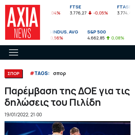
FTSEA
FTSE
FTASE
899,47
-0,04%
3.776,27
-0,05%
3.774,48
DOW JONES INDUS. AVG
S&P 500
N
35.911,81
-0,56%
4.662,85
0,08%
14
#
TAGS:
σπορ
ΣΠΟΡ
Παρέμβαση της ΔΟΕ για τις
δηλώσεις του Πιλίδη
19/01/2022, 21:00