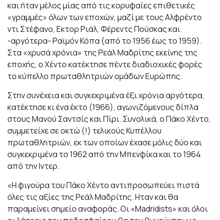
και ήταν μέλος μίας από τις κορυφαίες επιθετικές
«γραμμές» όλων των εποχών, μαζί με τους Αλφρέντο
ντι Στέφανο, Εκτορ Ριάλ, Φέρεντς Πούσκας και
-αργότερα- Ραϊμόν Κόπα (από το 1956 έως το 1959).
Στα «χρυσά χρόνια» της Ρεάλ Μαδρίτης εκείνης της
εποχής, ο Χέντο κατέκτησε πέντε διαδιοχικές φορές
το κύπελλο πρωταθλητριών ομάδων Ευρώπης.
Στην συνέχεια και συγκεκριμένα έξι χρόνια αργότερα,
κατέκτησε κι ένα έκτο (1966), αγωνιζόμενους δίπλα
στους Μανού Σαντσίς και Πίρι. Συνολικά, ο Πάκο Χέντο,
συμμετείχε σε οκτώ (!) τελικούς Κυπέλλου
πρωταθλητριών, εκ των οποίων έχασε μόλις δύο και
συγκεκριμένα το 1962 από την Μπενφίκα και το 1964
από την Ιντερ.
«Η φιγούρα του Πάκο Χέντο αντιπροσωπεύει πιστά
όλες τις αξίες της Ρεάλ Μαδρίτης. Ηταν και θα
παραμείνει σημείο αναφοράς. Οι «Madridists» και όλοι