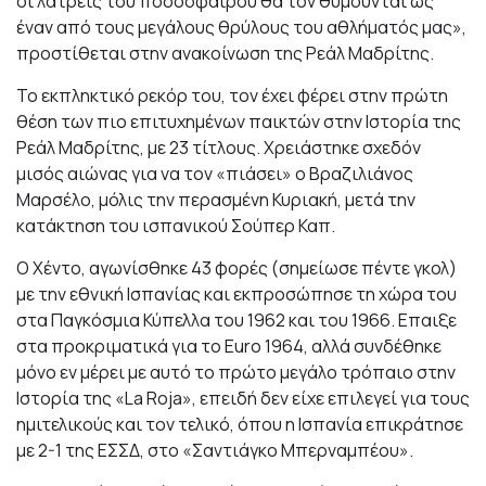
οι λάτρεις του ποδοσφαίρου θα τον θυμούνται ως
έναν από τους μεγάλους θρύλους του αθλήματός μας»,
προστίθεται στην ανακοίνωση της Ρεάλ Μαδρίτης.
Το εκπληκτικό ρεκόρ του, τον έχει φέρει στην πρώτη
θέση των πιο επιτυχημένων παικτών στην Ιστορία της
Ρεάλ Μαδρίτης, με 23 τίτλους. Χρειάστηκε σχεδόν
μισός αιώνας για να τον «πιάσει» ο Βραζιλιάνος
Μαρσέλο, μόλις την περασμένη Κυριακή, μετά την
κατάκτηση του ισπανικού Σούπερ Καπ.
Ο Χέντο, αγωνίσθηκε 43 φορές (σημείωσε πέντε γκολ)
με την εθνική Ισπανίας και εκπροσώπησε τη χώρα του
στα Παγκόσμια Κύπελλα του 1962 και του 1966. Επαιξε
στα προκριματικά για το Euro 1964, αλλά συνδέθηκε
μόνο εν μέρει με αυτό το πρώτο μεγάλο τρόπαιο στην
Ιστορία της «La Roja», επειδή δεν είχε επιλεγεί για τους
ημιτελικούς και τον τελικό, όπου η Ισπανία επικράτησε
με 2-1 της ΕΣΣΔ, στο «Σαντιάγκο Μπερναμπέου».