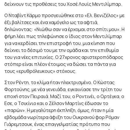
δείχνουν τις προθέσεις του Χοσέ Λουίς Μεντιλίμπαρ.
Ο Νταβίντ Κάρμο προσγειώθηκε στο «Ελ. Βενιζέλος» με
έξι βαλίτσες και ένα χαμόγελο ως τα αφτιά,
δηλώνοντας: «Νιώθω σαν να έρχομαι στο σπίτι μου». Η
φήμη λέει πως τηλεφώνησε ο ίδιος στον Μεντιλίμπαρ
για να κερδίσει την επιστροφή του, μια κίνηση που
δείχνει το δέσιμό του με την ομάδα και την επιθυμία
του για νέες επιτυχίες. Ο 27χρονος αριστεροπόδαρος
στόπερ είναι πλέον έτοιμος να δώσει τα πάντα για
τους «ερυθρόλευκους» στόχους.
Στον Ρέντη, το κλίμα ήταν ηλεκτρισμένο. Ο Κώστας
Φορτούνης, με νέα γενειάδα, εγκαινίασε την τρίτη του
εποχή στον Πειραιά. Μαζί του, ο Ροντινέι, ο Ορτέγκα, ο
Εσε, ο Τσικίνιο και ο Ζέλσον Μαρτίνς έδωσαν το
«παρών». Η μεγαλύτερη έκπληξη, όμως, ήταν η μία
εβδομάδα νωρίτερα άφιξη του Ουκρανού φορ Ρόμαν
Γιάρεμτσουκ, ένας επαγγελματίας πρότυπο που