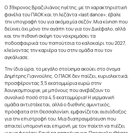
Ο 39χρονος Βραζιλιάνος ηγέτης, με τη χαρακτηριστική
φανέλα του ΠΑΟΚ και τη λεζάντα «last dance», έβαλε
την υπογραφή του για ακόμα μία σεζόν. Μια κίνηση που
δείχνει όχι μόνο την αγάπη του για τον Δικέφαλο, αλλά
και την πιθανή σκέψη του να κρεμάσει τα
ποδοσφαιρικά του παπούτσια το καλοκαίρι του 2027,
κλείνοντας την καριέρα του στην ομάδα που τον
αγκάλιασε.
Την ίδια ώρα, το μεγάλο στοίχημα ακούει στο όνομα
Δημήτρης Γιαννούλης. Ο ΠΑΟΚ δεν παίζει, κυριολεκτικά,
προσφέροντας 3,5 εκατομμύρια ευρώ στην
Άουγκσμπουργκ, με μπόνους που ανεβάζουν το
συνολικό ποσό στα 4,5 εκατομμύρια! Η γερμανική
ομάδα αντιστέκεται, αλλά ο διεθνής αμυντικός,
πρόσφατα στη Θεσσαλονίκη, εμφανίζεται αισιόδοξος
για την επιστροφή του. Μια διαπραγμάτευση που
απαιτεί υπομονή και επιμονή, με τον παίκτη να πιέζει
για να φορέσει ξανά τα ασπρόμαυρα. Παρακολουθήστε