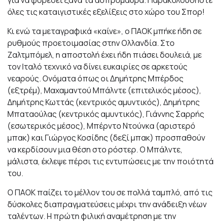
όλες τις καταιγιστικές εξελίξεις στο χώρο του Σπορ!
Κι ενώ τα μεταγραφικά «καίνε», ο ΠΑΟΚ μπήκε ήδη σε
ρυθμούς προετοιμασίας στην Ολλανδία. Στο
Ζαλτμπόμελ, η αποστολή έχει ήδη πιάσει δουλειά, με
τον Ιταλό τεχνικό να δίνει ευκαιρίες σε αρκετούς
νεαρούς. Ονόματα όπως οι Δημήτρης Μπέρδος
(εξτρέμ), Μαχαμαντού Μπάλντε (επιτελικός μέσος),
Δημήτρης Κωττάς (κεντρικός αμυντικός), Δημήτρης
Μπαταούλας (κεντρικός αμυντικός), Γιάννης Σαρρής
(εσωτερικός μέσος), Μπέρντο Ντούνκα (αριστερό
μπακ) και Γιώργος Κοσίδης (δεξί μπακ) προσπαθούν
να κερδίσουν μια θέση στο ρόστερ. Ο Μπάλντε,
μάλιστα, έκλεψε πέρσι τις εντυπώσεις με την ποιότητά
του.
Ο ΠΑΟΚ παίζει το μέλλον του σε πολλά ταμπλό, από τις
δύσκολες διαπραγματεύσεις μέχρι την ανάδειξη νέων
ταλέντων. Η πρώτη φιλική αναμέτρηση με την