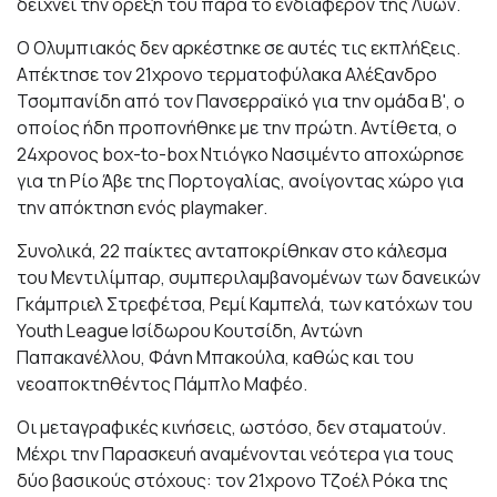
δείχνει την όρεξή του παρά το ενδιαφέρον της Λυών.
Ο Ολυμπιακός δεν αρκέστηκε σε αυτές τις εκπλήξεις.
Απέκτησε τον 21χρονο τερματοφύλακα Αλέξανδρο
Τσομπανίδη από τον Πανσερραϊκό για την ομάδα Β', ο
οποίος ήδη προπονήθηκε με την πρώτη. Αντίθετα, ο
24χρονος box-to-box Ντιόγκο Νασιμέντο αποχώρησε
για τη Ρίο Άβε της Πορτογαλίας, ανοίγοντας χώρο για
την απόκτηση ενός playmaker.
Συνολικά, 22 παίκτες ανταποκρίθηκαν στο κάλεσμα
του Μεντιλίμπαρ, συμπεριλαμβανομένων των δανεικών
Γκάμπριελ Στρεφέτσα, Ρεμί Καμπελά, των κατόχων του
Youth League Ισίδωρου Κουτσίδη, Αντώνη
Παπακανέλλου, Φάνη Μπακούλα, καθώς και του
νεοαποκτηθέντος Πάμπλο Μαφέο.
Οι μεταγραφικές κινήσεις, ωστόσο, δεν σταματούν.
Μέχρι την Παρασκευή αναμένονται νεότερα για τους
δύο βασικούς στόχους: τον 21χρονο Τζοέλ Ρόκα της