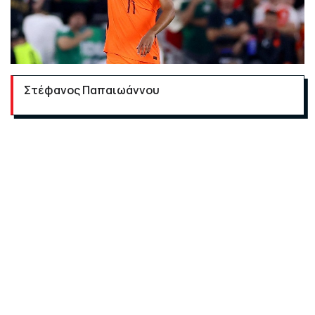
Στέφανος Παπαιωάννου
Συγκλονιστική στιγμή στο Μουντιάλ 2026! Ο Ολλανδός
επιθετικός Κόντι Χάκπο σκόραρε στον αγώνα με το
Μαρόκο και ξέσπασε σε λυγμούς, αφιερώνοντας το
γκολ στον αδικοχαμένο γιο του.
Μόλις τρεις ημέρες πριν από την αναμέτρηση, ο Χάκπο
και η σύντροφός του είχαν μοιραστεί το αδιανόητο
δράμα της απώλειας του αγέννητου παιδιού τους,
βυθίζοντας σε θλίψη την παγκόσμια ποδοσφαιρική
κοινότητα.