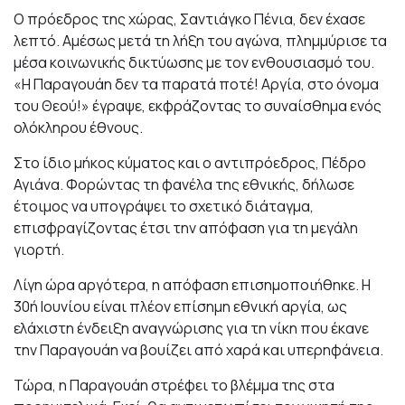
Ο πρόεδρος της χώρας, Σαντιάγκο Πένια, δεν έχασε
λεπτό. Αμέσως μετά τη λήξη του αγώνα, πλημμύρισε τα
μέσα κοινωνικής δικτύωσης με τον ενθουσιασμό του.
«Η Παραγουάη δεν τα παρατά ποτέ! Αργία, στο όνομα
του Θεού!» έγραψε, εκφράζοντας το συναίσθημα ενός
ολόκληρου έθνους.
Στο ίδιο μήκος κύματος και ο αντιπρόεδρος, Πέδρο
Αγιάνα. Φορώντας τη φανέλα της εθνικής, δήλωσε
έτοιμος να υπογράψει το σχετικό διάταγμα,
επισφραγίζοντας έτσι την απόφαση για τη μεγάλη
γιορτή.
Λίγη ώρα αργότερα, η απόφαση επισημοποιήθηκε. Η
30ή Ιουνίου είναι πλέον επίσημη εθνική αργία, ως
ελάχιστη ένδειξη αναγνώρισης για τη νίκη που έκανε
την Παραγουάη να βουίζει από χαρά και υπερηφάνεια.
Τώρα, η Παραγουάη στρέφει το βλέμμα της στα