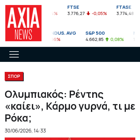
FTSEA
FTSE
FTASE
899,47
-0,04%
3.776,27
-0,05%
3.774,48
-
DOW JONES INDUS. AVG
S&P 500
NAS
35.911,81
-0,56%
4.662,85
0,08%
14.89
ΣΠΟΡ
Ολυμπιακός: Ρέντης
«καίει», Κάρμο γυρνά, τι με
Ρόκα;
30/06/2026, 14:33