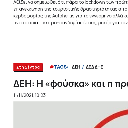
Αξίζει να σημειωθεί ότι πάρα το lockdown των πρώτ
επανεκκίνηση της τουριστικής δραστηριότητας από τ
κερδοφορίας της Autohellas για το εννεάμηνο αλλά κ
αντίστοιχα του προ-πανδημίας έτους, ρεκόρ για τον 
#
TAGS:
ΔΕΗ
ΔΕΔΔΗΕ
Στη Σέντρα
ΔΕΗ: Η «φούσκα» και η π
11/11/2021, 10:23