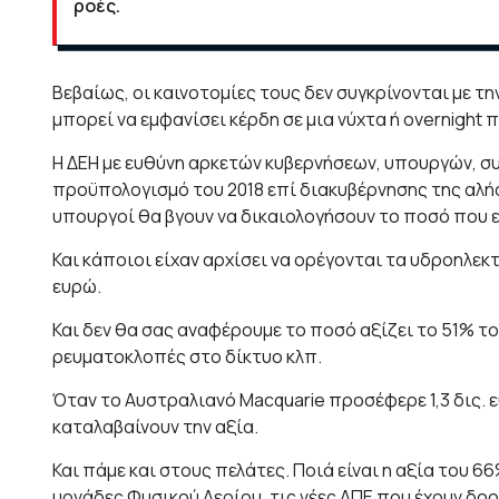
ροές.
Βεβαίως, οι καινοτομίες τους δεν συγκρίνονται με τ
μπορεί να εμφανίσει κέρδη σε μια νύχτα ή overnight 
Η ΔΕΗ με ευθύνη αρκετών κυβερνήσεων, υπουργών, συ
προϋπολογισμό του 2018 επί διακυβέρνησης της αλήσ
υπουργοί θα βγουν να δικαιολογήσουν το ποσό που ε
Και κάποιοι είχαν αρχίσει να ορέγονται τα υδροηλεκτ
ευρώ.
Και δεν θα σας αναφέρουμε το ποσό αξίζει το 51% τ
ρευματοκλοπές στο δίκτυο κλπ.
Όταν το Αυστραλιανό Μacquarie προσέφερε 1,3 δις. ευ
καταλαβαίνουν την αξία.
Και πάμε και στους πελάτες. Ποιά είναι η αξία του 66
μονάδες Φυσικού Αερίου, τις νέες ΑΠΕ που έχουν δρο