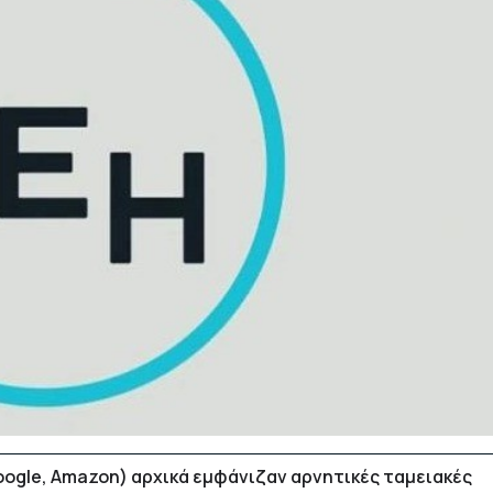
oogle, Αmazon) αρχικά εμφάνιζαν αρνητικές ταμειακές