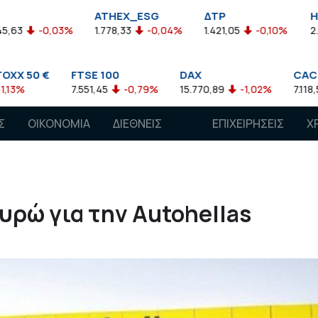
ATHEX_ESG
ΔΤΡ
HELMSI
03%
1.778,33
-0,04%
1.421,05
-0,10%
2.211,72
0,1
FTSE 100
DAX
CAC 40
7.551,45
-0,79%
15.770,89
-1,02%
7.118,50
-1,15%
Σ
ΟΙΚΟΝΟΜΙΑ
ΔΙΕΘΝΕΙΣ
ΕΠΙΧΕΙΡΗΣΕΙΣ
Χ
ΑΓΟΡΕΣ
ευρώ για την Autohellas