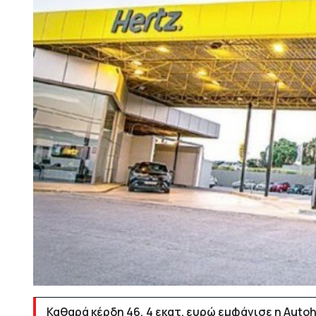
Καθαρά κέρδη 46, 4 εκατ. ευρώ εμφάνισε η Autoh