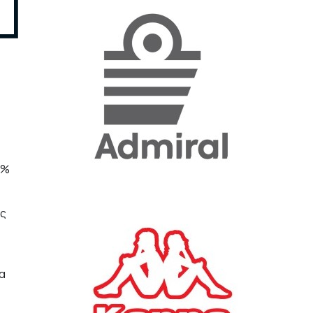
«Η ακρίβεια «γονατίζει»
την κοινωνία - Νέα μεγάλη
έρευνα της Pulse για το
Ε.Ε.Α.
ΟΙΚΟΝΟΜΙΑ
23/07/2026, 12:50
Aktor: Δεν θα γίνουν
δεκτές προσφορές κάτω
3%
των 11,25 ευρώ στην
αύξηση κεφαλαίου
ος
ΕΠΙΧΕΙΡΗΣΕΙΣ
22/07/2026, 12:12
Κ. Πιερρακάκης: Νέα
εποχή για το Ολυμπιακό
τα
Κωπηλατοδρόμιο - Η
δημόσια περιουσία είναι
περιουσία όλων των