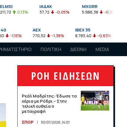
ΙΑΔΑΚ
MXGRR
ΣΑΓΔ
3%
37,72
-0,05%
5.986,38
-0,23%
2.924,61
-
AEX
IBEX 35
ATX
770,52
-1,38%
8.783,40
-0,63%
4.007,68
-0,
ΡΗΜΑΤΙΣΤΗΡΙΟ
ΠΟΛΙΤΙΚΗ
ΔΙΕΘΝΗ
MEDIA
ΡΟΗ ΕΙΔΗΣΕΩΝ
Ρεάλ Μαδρίτης: Έδωσε τα
χέρια με Ρόδρι – Στην
τελική ευθεία η
μεταγραφή
ΣΠΟΡ
30/07/2026, 14:01