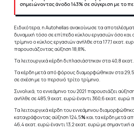
σημειώνοντας άνοδο 143% σε σύγκριση με το πε
Ειδικότερα, η Autohellas ανακοίνωσε τα αποτελέσματ
δυναμική τόσο σε επίπεδο κύκλου εργασιών όσο και 
τρίμηνο ο κύκλος εργασιών ανήλθε στα 177,1 εκατ. ευ
παρουσιάζοντας αύξηση 18,8%
.
Τα λειτουργικά κέρδη διπλασιάστηκαν στα 40,8 εκατ. 
Τα κέρδη μετά από φόρους διαμορφώθηκαν στα 29,5 ε
σε σχέση με το περσινό τρίτο τρίμηνο.
Συνολικά, το εννεάμηνο του 2021 παρουσιάζει αύξησ
ανήλθε σε 485,9 εκατ. ευρώ έναντι 360,6 εκατ. ευρώ 
Τα λειτουργικά κέρδη του εννεάμηνου διαμορφώθηκαν 
καταγράφοντας αύξηση 124,5
%
και τα κέρδη μετά α
46,4 εκατ. ευρώ έναντι 13,2 εκατ. ευρώ με σημαντική