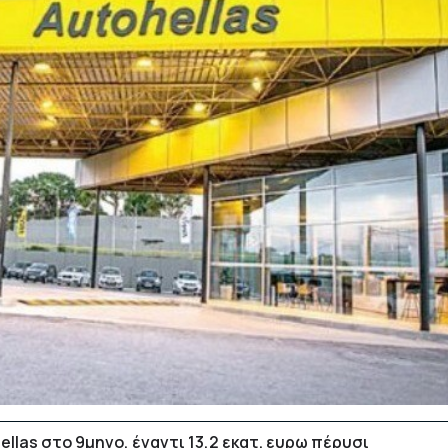
ellas στο 9μηνο, έναντι 13,2 εκατ. ευρω πέρυσι