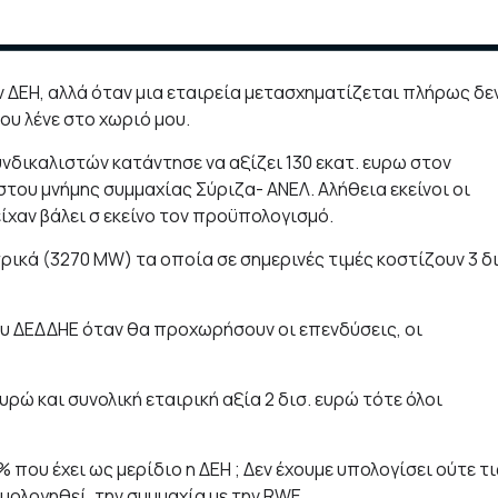
ην ΔΕΗ, αλλά όταν μια εταιρεία μετασχηματίζεται πλήρως δε
που λένε στο χωριό μου.
νδικαλιστών κατάντησε να αξίζει 130 εκατ. ευρω στον
του μνήμης συμμαχίας Σύριζα- ΑΝΕΛ. Αλήθεια εκείνοι οι
ίχαν βάλει σ εκείνο τον προϋπολογισμό.
ρικά (3270 ΜW) τα οποία σε σημερινές τιμές κοστίζουν 3 δι
ου ΔΕΔΔΗΕ όταν θα προχωρήσουν οι επενδύσεις, οι
ρώ και συνολική εταιρική αξία 2 δισ. ευρώ τότε όλοι
% που έχει ως μερίδιο η ΔΕΗ ; Δεν έχουμε υπολογίσει ούτε τι
μολογηθεί, την συμμαχία με την RWE.