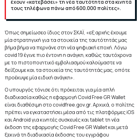
έχουν «κατεβάσει» τη νέα ταυτότητα στα κινητά
τους τηλέφωνα πάνω από 600.000 πολίτες».
Όπως σημείωσεο ίδιος στον ΣΚΑΪ, «εξ αρχής έχουμε
μία στρατηγική για τα στοιχεία της ταυτότητάς μας
βήμα βήμα να περνάνε στη νέα ψηφιακή εποχή. Λόγω
covid 19 έγινε πιο έντονη η ανάγκη, καθώς ταυτόχρονα
με το πιστοποιητικό εμβολιασμού καλούμαστε να
δείξουμε και τα στοιχεία της ταυτότητάς μας, οπότε
προέκυψε μία ειδική ανάγκη».
Ο υπουργός τόνισε ότι πρόκειται για μία απλή
διαδικασία καθώς η εφαρμογή Covid Free GR Wallet
είναι διαθέσιμη στο covidfree.gov.gr. Αρχικά, ο πολίτης
πρέπει να εγκαταστήσει μέσα από τις πλατφόρμες iOS
και Android για κινητές συσκευές και tablet τη νέα
έκδοση της εφαρμογής Covid Free GR Wallet και μετά
ξεκινά τη διαδικασία έκδοσης του εγγράφου