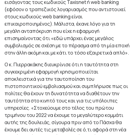
εισάγοντας τους κωδικούς Taxisnet ή web banking
(εφόσον ο τραπεζικός λογαριασμός που αντιστοιχεί
στους κωδικούς web banking είναι
επικαιροποιημένος). Μάλιστα, έκανε λόγο για τη
μεγάλη ανταπόκριση που είχε η εφαρμογή
επισημαίνοντας ότι «εδώ υπάρχει ένας μεγάλος
συμβολισμός σε σχέση με το πέρασμα από τη μία εποχή
στην άλλη ακόμη και με κάτι το τόσο εξαιρετικά απλό».
Ο κ. Πιερρακάκης διευκρίνισε ότι η ταυτότητα στη
συγκεκριμένη εφαρμογή χρησιμοποιείται
αποκλειστικά για την ταυτοποίηση του
πιστοποιητικού εμβολιασμού και συμπλήρωσε πως οι
πολίτες θα έχουν τη δυνατότητα να διαθέτουν την
ταυτότητα στο κινητό τους και για τις υπόλοιπες
υπηρεσίες. «Στοχεύουμε στο τέλος του πρώτου
τριμήνου του 2022 να έχουμε το μεγαλύτερο κομμάτι
αυτής της δουλειάς, σίγουρα πριν από το Πάσχα θα
έχουμε δει αυτές τις μεταβολές σε ό,τι αφορά στη νέα