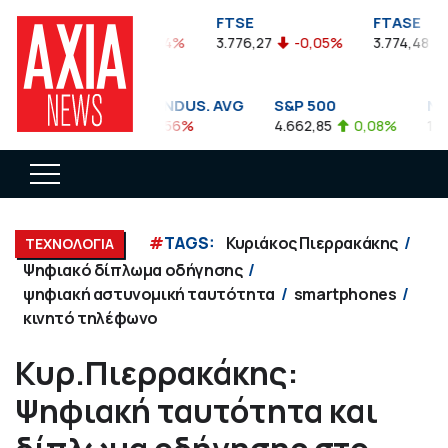
FTSEA
FTSE
FTASE
899,47
-0,04%
3.776,27
-0,05%
3.774,48
-
DOW JONES INDUS. AVG
S&P 500
NAS
35.911,81
-0,56%
4.662,85
0,08%
14.8
#
TAGS:
Κυριάκος Πιερρακάκης
ΤΕΧΝΟΛΟΓΙΑ
Ψηφιακό δίπλωμα οδήγησης
ψηφιακή αστυνομική ταυτότητα
smartphones
κινητό τηλέφωνο
Κυρ.Πιερρακάκης:
Ψηφιακή ταυτότητα και