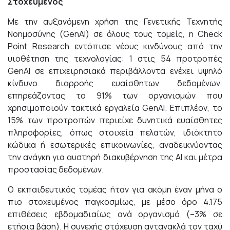
Στοχευμένος
Με την αυξανόμενη χρήση της Γενετικής Τεχνητής
Νοημοσύνης (GenAI) σε όλους τους τομείς, η Check
Point Research εντόπισε νέους κινδύνους από την
υιοθέτηση της τεχνολογίας: 1 στις 54 προτροπές
GenAI σε επιχειρησιακά περιβάλλοντα ενέχει υψηλό
κίνδυνο διαρροής ευαίσθητων δεδομένων,
επηρεάζοντας το 91% των οργανισμών που
χρησιμοποιούν τακτικά εργαλεία GenAI. Επιπλέον, το
15% των προτροπών περιείχε δυνητικά ευαίσθητες
πληροφορίες, όπως στοιχεία πελατών, ιδιόκτητο
κώδικα ή εσωτερικές επικοινωνίες, αναδεικνύοντας
την ανάγκη για αυστηρή διακυβέρνηση της AI και μέτρα
προστασίας δεδομένων.
Ο εκπαιδευτικός τομέας ήταν για ακόμη έναν μήνα ο
πιο στοχευμένος παγκοσμίως, με μέσο όρο 4.175
επιθέσεις εβδομαδιαίως ανά οργανισμό (–3% σε
ετήσια βάση). Η συνεχής στόχευση αντανακλά τον ταχύ