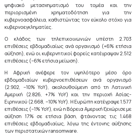
ψηφιακό μετασχηματισμό του τομέα και την
περιορισμένη χρηματοδότηση για την
κυβερνοασφάλεια, καθιστώντας τον εύκολο στόχο για
κυβερνοεγκληματίες.
Ο κλάδος των τηλεπικοινωνιών υπέστη 2.703
επιθέσεις εβδομαδιαίως ανά οργανισμό (+6% ετήσια
αύξηση), ενώ οι κυβερνητικοί φορείς κατέγραψαν 2.512
επιθέσεις (–6% ετήσια μείωση).
Η Αφρική ανέφερε τον υψηλότερο μέσο όρο
εβδομαδιαίων κυβερνοεπιθέσεων ανά οργανισμό
(2.902, –10% YoY), ακολουθούμενη από τη Λατινική
Αμερική (2.826, +7% YoY) και την περιοχή Ασίας-
Ειρηνικού (2.668, –10% YoY). Η Ευρώπη κατέγραψε 1.577
επιθέσεις (–1% YoY), ενώ η Βόρεια Αμερική ξεχώρισε με
αύξηση 17% σε ετήσια βάση, φτάνοντας τις 1.468
επιθέσεις εβδομαδιαίως, λόγω της έντονης αύξησης
των περιστατικών ransomware.