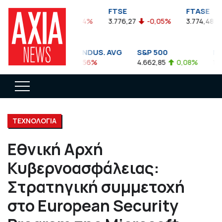
FTSEA
FTSE
FTASE
899,47
-0,04%
3.776,27
-0,05%
3.774,48
-
DOW JONES INDUS. AVG
S&P 500
NAS
35.911,81
-0,56%
4.662,85
0,08%
14.89
ΤΕΧΝΟΛΟΓΙΑ
Εθνική Αρχή
Κυβερνοασφάλειας:
Στρατηγική συμμετοχή
στο European Security