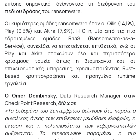
επίσης σημαντικά, δείχνοντας τη διεύρυνση του
πεδίου δράσης του ransomware.
Οι κυριότερες ομάδες ransomware ήταν οι Qilin (14,1%),
Play (9,3%) και Akira (7,3%). Η Qilin, μία από τις πιο
εδραιωμένες ομάδες RaaS (Ransomware-as-a-
Service), συνεχίζει να επεκτείνεται επιθετικά, ενώ οι
Play και Akira στοχεύουν όλο και περισσότερο
κρίσιμους τομείς όπως η βιομηχανία και οι
επιχειρηματικές υπηρεσίες, χρησιμοποιώντας Rust-
based κρυπτογράφηση και προηγμένα runtime
εργαλεία.
Ο
Omer
Dembinsky
, Data Research Manager στην
Check Point Research, δήλωσε:
«Τα δεδομένα του Σεπτεμβρίου δείχνουν ότι, παρότι ο
συνολικός όγκος των επιθέσεων μειώθηκε ελαφρώς, η
ένταση και η πολυπλοκότητα των κυβερνοαπειλών
αυξάνονται. Το
ransomware
παραμένει η πιο