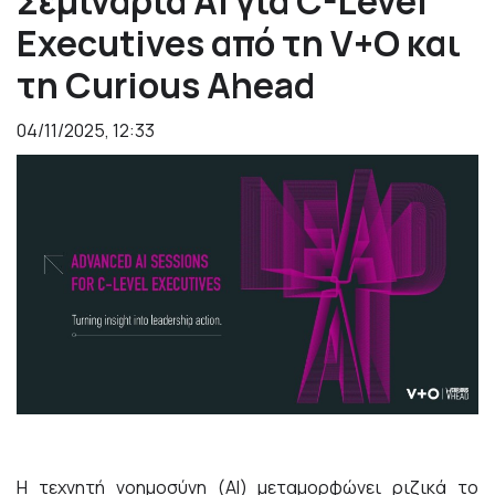
Σεμινάρια AI για C-Level
Executives από τη V+O και
τη Curious Ahead
04/11/2025, 12:33
Η τεχνητή νοημοσύνη (AI) μεταμορφώνει ριζικά το