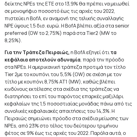
δείκτης NPEs της ΕΤΕ στο 13,9% θα πρέπει να μειωθεί
σε μονοψήφιο ποσοστό έως τις αρχές του 2022,
πιστεύει η BofA, εν αναμονή της τελικής συναλλαγής
NPE ύψους 1,5 δισ. ευρώ. H BofA βλέπει αξία στα senior
preferred (OW το 2,75%) παρά στα Tier2 (MW το
8,25%).
Για την Τράπεζα Πειραιώς,
η BofA εξηγεί ότι
τα
κεφάλαια αποτελούν αδυναμία
, παρά την πρόοδο
στα NPEs. H αμερικανική τράπεζα προτιμά τον τίτλο
Tier 2με το κουπόνι του 5,5% (OW) σε σχέση με τον
τίτλο με κουπόνι 8,75% AT1 (MW), καθώς βλέπει
κινδύνους εκτέλεσης στα σχέδια της τράπεζας να
διατηρήσει το επί του παρόντος επαρκές μαξιλάρι
κεφαλαίων της 1,5 ποσοστιαίας μονάδας πάνω από τις
συνολικές κεφαλαιακές απαιτήσεις του 14,3%. Η
Πειραιώς σημειώνει πρόοδο στα σχέδια μείωσης των
NPEs, από 23% στο τέλος του δεύτερου τριμήνου
φέτος σε 9% έως τις αρχές του 2022. Παρόλα αυτά, ο