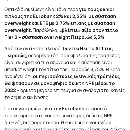
Θετικά διακείμενη είναι ιδιαίτερα
για τους senior
τίτλους της Eurobank 2% και 2,25%
,
με σύσταση
overweight και ETE με 2,75%
επίσης με σύσταση
overweight.
Παράλληλα,
«βλέπει» αξία στον τίτλο
Tier 2 – σύσταση overweight Πειραιώς 5,5%.
Από την αντίθετη πλευρά,
δεν πείθει το AT1 της
Πειραιώς,
δεδομένου ότι τα κεφάλαια της τράπεζας
είναι συγκριτικά πιο αδύναμα και η σύσταση είναι
μmarket weight τον τίτλο της Πειραιώς 8,75%. Η BofA
αναμένει ότι
οι περισσότερες ελληνικές τράπεζες
θα φτάσουν σε μονοψήφιο δείκτη NPE μέχρι το
2022
– αρκετά μεγάλο επίτευγμα αν αναλογιστεί κανείς
το σημείο εκκίνησης.
Πιο συγκεκριμένα,
για την Eurobank
τα βασικά
χαρακτηριστικά είναι ο χαμηλότερος δείκτης NPE,
διεθνής διαφοροποίηση. Η Eurobank είναι πλέον
προχωρημένη ελληνική τράπεζα στη μείωση του δείκτη