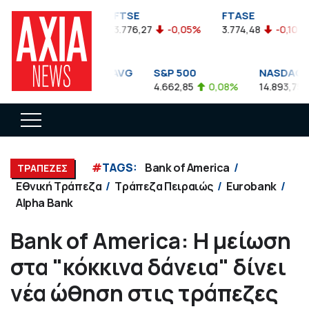
FTSEA
FTSE
FTASE
899,47
-0,04%
3.776,27
-0,05%
3.774,48
-0,10%
DOW JONES INDUS. AVG
S&P 500
NASDAQ C
35.911,81
-0,56%
4.662,85
0,08%
14.893,75
#
TAGS:
Bank of America
ΤΡΑΠΕΖΕΣ
Εθνική Τράπεζα
Τράπεζα Πειραιώς
Eurobank
Alpha Bank
Bank of America: Η μείωση
στα "κόκκινα δάνεια" δίνει
νέα ώθηση στις τράπεζες