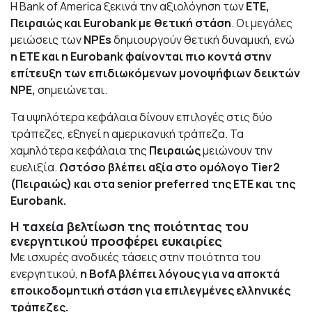
Η Bank of America ξεκινά την αξιολόγηση των
ΕΤΕ,
Πειραιώς και Eurobank με θετική στάση
. Οι μεγάλες
μειώσεις των
NPEs
δημιουργούν θετική δυναμική, ενώ
η ΕΤΕ και η Eurobank φαίνονται πιο κοντά στην
επίτευξη των επιδιωκόμενων μονοψήφιων δεικτών
NPE,
σημειώνεται.
Τα υψηλότερα κεφάλαια δίνουν επιλογές στις δύο
τράπεζες, εξηγεί η αμερικανική τράπεζα. Τα
χαμηλότερα κεφάλαια της
Πειραιώς
μειώνουν την
ευελιξία.
Ωστόσο βλέπει αξία στο ομόλογο Τier2
(Πειραιώς) και στα senior preferred της ΕΤΕ και της
Eurobank.
Η ταχεία βελτίωση της ποιότητας του
ενεργητικού προσφέρει ευκαιρίες
Με ισχυρές ανοδικές τάσεις στην ποιότητα του
ενεργητικού,
η BofA βλέπει λόγους για να αποκτά
εποικοδομητική στάση για επιλεγμένες ελληνικές
τράπεζες.