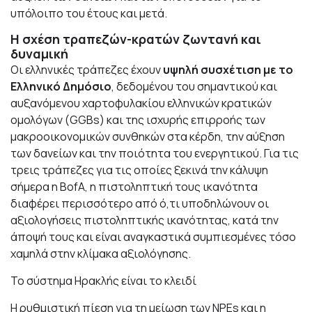
υπόλοιπο του έτους και μετά.
Η σχέση τραπεζών-κρατών ζωντανή και
δυναμική
Οι ελληνικές τράπεζες έχουν
υψηλή συσχέτιση με το
Ελληνικό Δημόσιο
, δεδομένου του σημαντικού και
αυξανόμενου χαρτοφυλακίου ελληνικών κρατικών
ομολόγων (GGBs) και της ισχυρής επιρροής των
μακροοικονομικών συνθηκών στα κέρδη, την αύξηση
των δανείων και την ποιότητα του ενεργητικού. Για τις
τρεις τράπεζες για τις οποίες ξεκινά την κάλυψη
σήμερα η BofA, η πιστοληπτική τους ικανότητα
διαφέρει περισσότερο από ό,τι υποδηλώνουν οι
αξιολογήσεις πιστοληπτικής ικανότητας, κατά την
άποψή τους και είναι αναγκαστικά συμπιεσμένες τόσο
χαμηλά στην κλίμακα αξιολόγησης.
Το σύστημα Ηρακλής είναι το κλειδί
Η ρυθμιστική πίεση για τη μείωση των NPEs και η