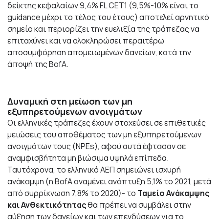
δείκτης κεφαλαίων 9,4% FL CET1 (9,5%-10% είναι το
guidance μέχρι το τέλος του έτους) αποτελεί αρνητικό
σημείο και περιορίζει την ευελιξία της τράπεζας να
επιταχύνει και να ολοκληρώσει περαιτέρω
αποσυμφόρηση απομειωμένων δανείων, κατά την
άποψή της BofA.
Δυναμική στη μείωση των μη
εξυπηρετούμενων ανοιγμάτων
Οι ελληνικές τράπεζες έχουν στοχεύσει σε επιθετικές
μειώσεις του αποθέματος των μη εξυπηρετούμενων
ανοιγμάτων τους (NPEs), αφού αυτά έφτασαν σε
αναμφισβήτητα μη βιώσιμα υψηλά επίπεδα.
Ταυτόχρονα, το ελληνικό ΑΕΠ σημειώνει ισχυρή
ανάκαμψη (η BofA αναμένει ανάπτυξη 5,1% το 2021, μετά
από συρρίκνωση 7,8% το 2020)- το
Ταμείο Ανάκαμψης
και Ανθεκτικότητας
θα πρέπει να συμβάλει στην
αύξηση των δανείων και των επενδύσεων για το