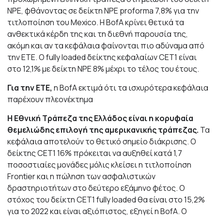
NPE, φθάνοντας σε δείκτη NPE proforma 7,8% για την
τιτλοποίηση του Mexico. H BofA κρίνει θετικά τα
ανθεκτικά κέρδη της και τη διεθνή παρουσία της,
ακόμη και αν τα κεφάλαια φαίνονται πιο αδύναμα από
την ΕΤΕ. Ο fully loaded δείκτης κεφαλαίων CET1 είναι
στο 12,1% με δείκτη NPE 8% μέχρι το τέλος του έτους.
Για την ΕΤΕ,
η BofA εκτιμά ότι τα ισχυρότερα κεφάλαια
παρέχουν πλεονέκτημα
Η Εθνική Τράπεζα της Ελλάδος είναι η κορυφαία
θεμελιώδης επιλογή της αμερικανικής τράπεζας.
Τα
κεφάλαια αποτελούν το θετικό σημείο διάκρισης. Ο
δείκτης CET1 16% πρόκειται να αυξηθεί κατά 1,7
ποσοστιαίες μονάδες μόλις κλείσει η τιτλοποίηση
Frontier και η πώληση των ασφαλιστικών
δραστηριοτήτων στο δεύτερο εξάμηνο φέτος. Ο
στόχος του δείκτη CET1 fully loaded θα είναι στο 15,2%
για το 2022 και είναι αξιόπιστος, εξηγεί η BofA. Ο