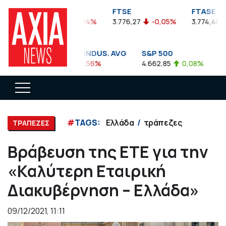
FTSEA
FTSE
FTASE
899,47
-0,04%
3.776,27
-0,05%
3.774,48
DOW JONES INDUS. AVG
S&P 500
NA
35.911,81
-0,56%
4.662,85
0,08%
14.8
#
TAGS:
Ελλάδα
τράπεζες
ΤΡΑΠΕΖΕΣ
Βράβευση της ΕΤΕ για την
«Καλύτερη Εταιρική
Διακυβέρνηση – Ελλάδα»
09/12/2021, 11:11