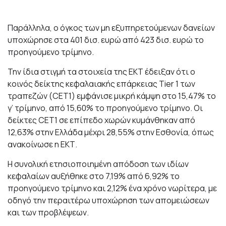
Παράλληλα, ο όγκος των μη εξυπηρετούμενων δανείων
υποχώρησε στα 401 δισ. ευρώ από 423 δισ. ευρώ το
προηγούμενο τρίμηνο.
Την ίδια στιγμή τα στοιχεία της ΕΚΤ έδειξαν ότι ο
κοινός δείκτης κεφαλαιακής επάρκειας Tier 1 των
τραπεζών (CET1) εμφάνισε μικρή κάμψη στο 15,47% το
γ’ τρίμηνο, από 15,60% το προηγούμενο τρίμηνο. Οι
δείκτες CET1 σε επίπεδο χωρών κυμάνθηκαν από
12,63% στην Ελλάδα μέχρι 28,55% στην Εσθονία, όπως
ανακοίνωσε η ΕΚΤ.
Η συνολική ετησιοποιημένη απόδοση των ιδίων
κεφαλαίων αυξήθηκε στο 7,19% από 6,92% το
προηγούμενο τρίμηνο και 2,12% ένα χρόνο νωρίτερα, με
οδηγό την περαιτέρω υποχώρηση των απομειώσεων
και των προβλέψεων.