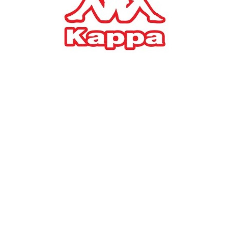
#
TAGS:
τράπεζες
ΤΡΑΠΕΖΕΣ
Ανθεκτικότερες οι
ελληνικές τράπεζες
11/01/2022, 10:33