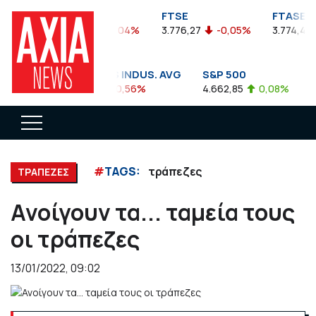
FTSEA
FTSE
FTASE
899,47
-0,04%
3.776,27
-0,05%
3.774,48
DOW JONES INDUS. AVG
S&P 500
N
35.911,81
-0,56%
4.662,85
0,08%
14
#
TAGS:
τράπεζες
ΤΡΑΠΕΖΕΣ
Ανοίγουν τα... ταμεία τους
οι τράπεζες
13/01/2022, 09:02