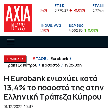
FTSEA
FTSE
FTASE
899,47
-0,04%
3.776,27
-0,05%
3.774,48
DOW JONES INDUS. AVG
S&P 500
NA
35.911,81
-0,56%
4.662,85
0,08%
14.8
#
TAGS:
Eurobank
ΤΡΑΠΕΖΕΣ
Τράπεζα Κύπρου
ποσοστό
ενίσχυση
H Eurobank ενισχύει κατά
13,4% το ποσοστό της στην
Ελληνική Τράπεζα Κύπρου
01/12/2022, 10:37