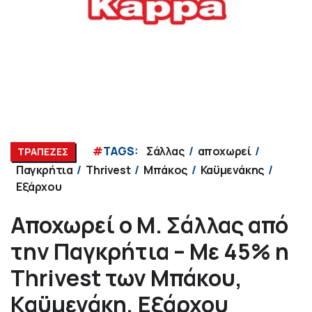
#
TAGS:
Σάλλας
αποχωρεί
ΤΡΑΠΕΖΕΣ
Παγκρήτια
Thrivest
Μπάκος
Καϋμενάκης
Εξάρχου
Αποχωρεί ο Μ. Σάλλας από
την Παγκρήτια – Με 45% η
Thrivest των Μπάκου,
Καϋμενάκη, Εξάρχου