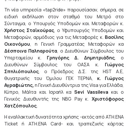
Τη νέα υπηρεσία «tap2ride» παρουσίασαν, σήμερα, σε
ειδική εκδήλωση στον σταθμό του Μετρό στο
Σύνταγμα, ο Υπουργός Υποδομών και Μεταφορών κ.
Χρήστος Σταϊκούρας
, ο Υφυπουργός Υποδομών και
Μεταφορών, αρμόδιος για τις Μεταφορές κ.
Βασίλης
Οικονόμου
, η Γενική Γραμματέας Μεταφορών κα
Δέσποινα Παληαρούτα
, ο Διευθύνων Σύμβουλος του
Υπερταμείου κ.
Γρηγόρης Δ. Δημητριάδης
, ο
Διευθύνων Σύμβουλος του ΟΑΣΑ κ.
Γιώργος
Σπηλιόπουλος
, ο Πρόεδρος Δ.Σ. της HST Α.Ε,
θυγατρικής του Όμιλου ΓΕΚ ΤΕΡΝΑ,
κ. Γιώργος
Αγραφιώτης
,
η Γενική Διευθύντρια της Visa για Ελλάδα,
Κύπρο, Μάλτα και Ισραήλ κα
Sevi Vassileva
και ο
Γενικός Διευθυντής της NBG Pay κ.
Χριστόφορος
Χατζόπουλος
.
Η εναλλακτική δυνατότητα χρήσης -εκτός από ATH.ENA
Ticket ή ATH.ENA Card- και τραπεζικής κάρτας