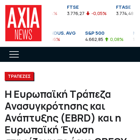
FTSEA
FTSE
FTASE
899,47
-0,04%
3.776,27
-0,05%
3.774,48
-0
DOW JONES INDUS. AVG
S&P 500
NASD
35.911,81
-0,56%
4.662,85
0,08%
14.893
ΤΡΑΠΕΖΕΣ
Η Ευρωπαϊκή Τράπεζα
Ανασυγκρότησης και
Ανάπτυξης (EBRD) και η
Ευρωπαϊκή Ένωση