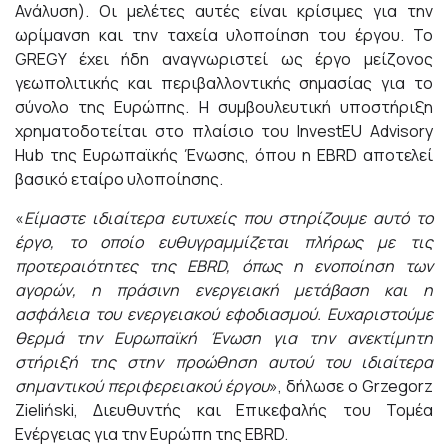
Ανάλυση). Οι μελέτες αυτές είναι κρίσιμες για την
ωρίμανση και την ταχεία υλοποίηση του έργου. Το
GREGY έχει ήδη αναγνωριστεί ως έργο μείζονος
γεωπολιτικής και περιβαλλοντικής σημασίας για το
σύνολο της Ευρώπης. Η συμβουλευτική υποστήριξη
χρηματοδοτείται στο πλαίσιο του InvestEU Advisory
Hub της Ευρωπαϊκής Ένωσης, όπου η EBRD αποτελεί
βασικό εταίρο υλοποίησης.
«
Είμαστε ιδιαίτερα ευτυχείς που στηρίζουμε αυτό το
έργο, το οποίο ευθυγραμμίζεται πλήρως με τις
προτεραιότητες της
EBRD
, όπως η ενοποίηση των
αγορών, η πράσινη ενεργειακή μετάβαση και η
ασφάλεια του ενεργειακού εφοδιασμού. Ευχαριστούμε
θερμά την Ευρωπαϊκή Ένωση για την ανεκτίμητη
στήριξή της στην προώθηση αυτού του ιδιαίτερα
σημαντικού περιφερειακού έργου
», δήλωσε ο Grzegorz
Zieliński, Διευθυντής και Επικεφαλής του Τομέα
Ενέργειας για την Ευρώπη της EBRD.