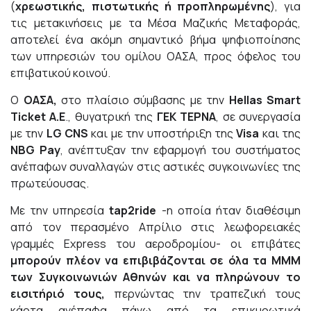
(
χρεωστικής, πιστωτικής ή προπληρωμένης
), για
τις μετακινήσεις με τα Μέσα Μαζικής Μεταφοράς,
αποτελεί ένα ακόμη σημαντικό βήμα ψηφιοποίησης
των υπηρεσιών του ομίλου ΟΑΣΑ, προς όφελος του
επιβατικού κοινού.
Ο
ΟΑΣΑ,
στο πλαίσιο σύμβασης με την
Hellas Smart
Ticket Α.Ε
., θυγατρική της
ΓΕΚ ΤΕΡΝΑ
, σε συνεργασία
με την
LG CNS
και με την υποστήριξη της
Visa
και της
NBG Pay
, ανέπτυξαν την εφαρμογή του συστήματος
ανέπαφων συναλλαγών στις αστικές συγκοινωνίες της
πρωτεύουσας.
Με την υπηρεσία
tap
2
ride
-η οποία ήταν διαθέσιμη
από τον περασμένο Απρίλιο στις λεωφορειακές
γραμμές Express του αεροδρομίου- οι επιβάτες
μπορούν πλέον να επιβιβάζονται σε όλα τα ΜΜΜ
των Συγκοινωνιών Αθηνών και να πληρώνουν το
εισιτήριό τους,
περνώντας την τραπεζική τους
κάρτα ανέπαφα πάνω από τα επικυρωτικά