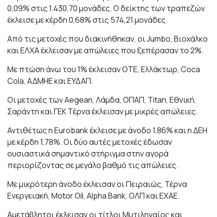
0,09% στις 1.430,70 μονάδες. Ο δείκτης των τραπεζών
έκλεισε με κέρδη 0,68% στις 574,21 μονάδες.
Από τις μετοχές που διακινήθηκαν, οι
Jumbo, Βιοχάλκο
και ΕΛΧΑ έκλεισαν με απώλειες που ξεπέρασαν το 2%.
Με πτώση άνω του 1% έκλεισαν ΟΤΕ, Ελλάκτωρ, Coca
Cola, ΑΔΜΗΕ και ΕΥΔΑΠ.
Οι μετοχές των Aegean, Λάμδα, ΟΠΑΠ, Titan, Εθνική,
Σαράντη και ΓΕΚ Τέρνα έκλεισαν με μικρές απώλειες.
Αντιθέτως η Eurobank έκλεισε με άνοδο 1,86% και η ΔΕΗ
με κέρδη 1,78%. Οι δύο αυτές μετοχές έδωσαν
ουσιαστικά σημαντικό στήριγμα στην αγορά
περιορίζοντας σε μεγάλο βαθμό τις απώλειες.
Με μικρότερη άνοδο έκλεισαν οι Πειραιώς, Τέρνα
Ενεργειακή, Motor Oil, Alpha Bank, ΟΛΠ και ΕΧΑΕ.
Αμετάβλητοι έκλεισαν οι τίτλοι Μυτιληναίος και