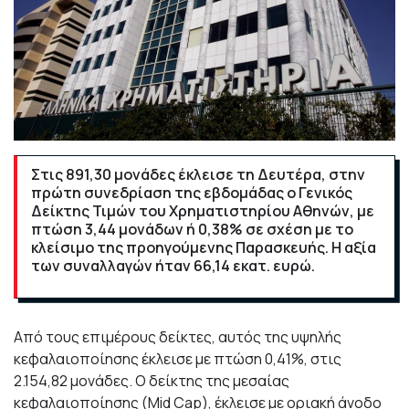
Στις 891,30 μονάδες έκλεισε τη Δευτέρα, στην
πρώτη συνεδρίαση της εβδομάδας ο Γενικός
Δείκτης Τιμών του Χρηματιστηρίου Αθηνών, με
πτώση 3,44 μονάδων ή 0,38% σε σχέση με το
κλείσιμο της προηγούμενης Παρασκευής. Η αξία
των συναλλαγών ήταν 66,14 εκατ. ευρώ.
Από τους επιμέρους δείκτες,
αυτός της υψηλής
κεφαλαιοποίησης έκλεισε με πτώση 0,41%, στις
2.154,82 μονάδες. Ο δείκτης της μεσαίας
κεφαλαιοποίησης (Mid Cap), έκλεισε με οριακή άνοδο