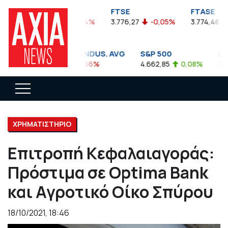
FTSEA
FTSE
FTASE
899,47
-0,04%
3.776,27
-0,05%
3.774,48
-
DOW JONES INDUS. AVG
S&P 500
NAS
35.911,81
-0,56%
4.662,85
0,08%
14.8
ΧΡΗΜΑΤΙΣΤΗΡΙΟ
Επιτροπή Κεφαλαιαγοράς:
Πρόστιμα σε Optima Bank
και Αγροτικό Οίκο Σπύρου
18/10/2021, 18:46