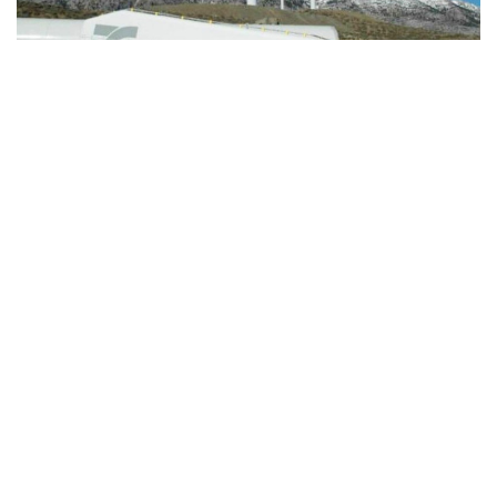
Σύμφωνα με τους όρους του από 22.10.2019
Κοινού Ομολογιακού Δανείου (το «ΚΟΔ»)
έκδοσης της «ΤΕΡΝΑ ΕΝΕΡΓΕΙΑΚΗ Μ.Α.Ε.
ΧΡΗΜΑΤΟΔΟΤΗΣΕΩΝ», η ημερομηνία
προσδιορισμού (Record Date) των δικαιούχων
τόκου του ΚΟΔ για την 4η Περίοδο Εκτοκισμού,
ήτοι από 22.04.2021 έως 22.10.2021 είναι η
Πέμπτη 21η Οκτωβρίου 2021.
Διευκρινίζεται ότι, από την Τετάρτη, 20 Οκτωβρίου
2021 (Ex coupon date) οι ομολογίες της Εταιρείας θα
είναι διαπραγματεύσιμες στο Χρηματιστήριο Αθηνών
χωρίς το δικαίωμα είσπραξης του 4ου τοκομεριδίου.