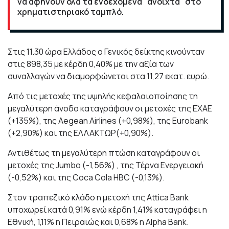
να αφήνουν όλα τα ενδεχόμενα "ανοιχτά" στο
χρηματιστηριακό ταμπλό.
Στις 11.30 ώρα Ελλάδος ο Γενικός δείκτης κινούνταν
στις 898,35 με κέρδη 0,40% με την αξία των
συναλλαγών να διαμορφώνεται στα 11,27 εκατ. ευρώ.
Από τις μετοχές της υψηλής κεφαλαιοποίησης τη
μεγαλύτερη άνοδο καταγράφουν οι μετοχές της ΕΧΑΕ
(+135%), της Aegean Airlines (+0,98%), της Eurobank
(+2,90%) και της ΕΛΛΑΚΤΩΡ(+0,90%).
Αντιθέτως τη μεγαλύτερη πτώση καταγράφουν οι
μετοχές της Jumbo (-1,56%) , της Τέρνα Ενεργειακή
(-0,52%) και της Coca Cola HBC (-0,13%).
Στον τραπεζικό κλάδο η μετοχή της Attica Bank
υποχωρεί κατά 0,91% ενώ κέρδη 1,41% καταγράφει η
Εθνική, 1,11% η Πειραιώς και 0,68% η Alpha Bank.