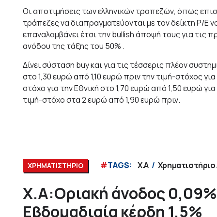
Οι αποτιμήσεις των ελληνικών τραπεζών, όπως επισημ
τράπεζες να διαπραγματεύονται με τον δείκτη P/E να κ
επαναλαμβάνει έτσι την bullish άποψή τους για τις
ανόδου της τάξης του 50% .
Δίνει σύσταση buy και για τις τέσσερις πλέον συστη
στο 1,30 ευρώ από 1,10 ευρώ πριν την τιμή-στόχος για
στόχο για την Εθνική στο 1,70 ευρώ από 1,50 ευρώ γι
τιμή-στόχο στα 2 ευρώ από 1,90 ευρώ πριν.
#
TAGS:
Χ.Α
Χρηματιστήριο
ΧΡΗΜΑΤΙΣΤΗΡΙΟ
Χ.Α:Οριακή άνοδος 0,09% 
Εβδομαδιαία κέρδη 1,5%