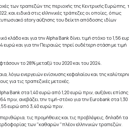
οχές των τραπεζών της περιοχής της Κεντρικής Ευρώπης, 
22, και ειδικά στις ελληνικές τράπεζες οι οποίες, όπως
τυπωσιακό story αύξησης του δείκτη απόδοσης ιδίων
κό κλάδο και για την Alpha Bank δίνει τιμή στόχο το 1,56 ευ
 τα 4 ευρώ και για την Πειραιώς τηρεί ουδέτερη στάση με τιμή
 φτάσουν το 28% μεταξύ του 2020 και του 2024.
ια, λόγω ενεργειών ενίσχυσης κεφαλαίου και της καλύτερη
ους για τις τραπεζικές μετοχές.
lpha Bank στα 1,40 ευρώ από 1,20 ευρώ πριν, αυξάνει επίσης
64 πριν, ανεβάζει την τιμή-στόχο για την Eurobank στα 1,30
3,55 ευρώ από 3,40 ευρώ πριν.
 περιθώρια, τις προμήθειες και τις προβλέψεις, δηλαδή τα
κερδοφορίας των "καθαρών "πλέον ελληνικών τραπεζών.