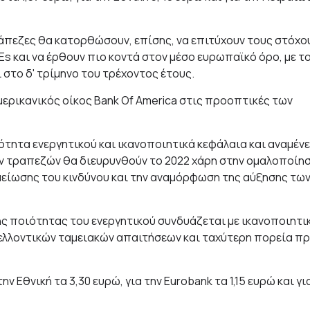
τράπεζες θα κατορθώσουν, επίσης, να επιτύχουν τους στόχο
Es και να έρθουν πιο κοντά στον μέσο ευρωπαϊκό όρο, με τ
στο δ' τρίμηνο του τρέχοντος έτους.
ερικανικός οίκος Bank Of America στις προοπτικές των
ότητα ενεργητικού και ικανοποιητικά κεφάλαια και αναμένε
ών τραπεζών θα διευρυνθούν το 2022 χάρη στην ομαλοποίη
είωσης του κινδύνου και την αναμόρφωση της αύξησης τω
ης ποιότητας του ενεργητικού συνδυάζεται με ικανοποιητι
ελλοντικών ταμειακών απαιτήσεων και ταχύτερη πορεία π
την Εθνική τα 3,30 ευρώ, για την Eurobank τα 1,15 ευρώ και γι