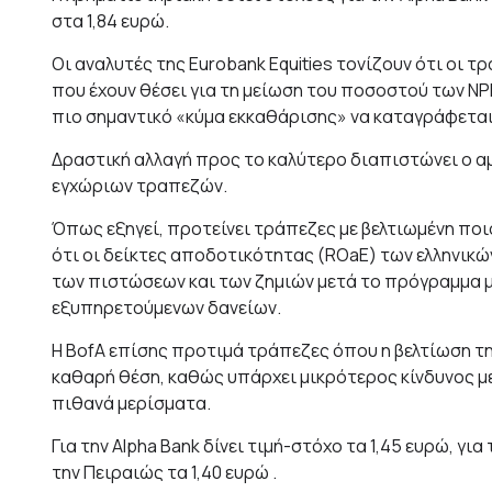
στα 1,84 ευρώ.
Οι αναλυτές της Eurobank Equities τονίζουν ότι οι 
που έχουν θέσει για τη μείωση του ποσοστού των NP
πιο σημαντικό «κύμα εκκαθάρισης» να καταγράφεται 
Δραστική αλλαγή προς το καλύτερο διαπιστώνει ο αμ
εγχώριων τραπεζών.
Όπως εξηγεί, προτείνει τράπεζες με βελτιωμένη ποι
ότι οι δείκτες αποδοτικότητας (ROaE) των ελληνικ
των πιστώσεων και των ζημιών μετά το πρόγραμμα μ
εξυπηρετούμενων δανείων.
Η BofA επίσης προτιμά τράπεζες όπου η βελτίωση τ
καθαρή θέση, καθώς υπάρχει μικρότερος κίνδυνος μ
πιθανά μερίσματα.
Για την Alpha Βank δίνει τιμή-στόχο τα 1,45 ευρώ, για 
την Πειραιώς τα 1,40 ευρώ .