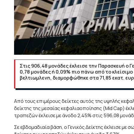
Στις 906,48 μονάδες έκλεισε την Παρασκευή ο 
0,78 μονάδες ή 0,09% πιο πάνω από το κλείσιμο
βελτιωμλενη, διαμορφώθηκε στα 71,85 εκατ. ευ
Από τους επιμέρους δείκτες αυτός της υψηλής κεφαλαι
δείκτης της μεσαίας κεφαλιαοποίησης (Mid Cap) έκλει
τραπεζών έκλεισε με άνοδο 2,45% στις 596,08 μονάδ
Σε εβδομαδιαία βάση, ο Γενικός Δείκτης έκλεισε με σ