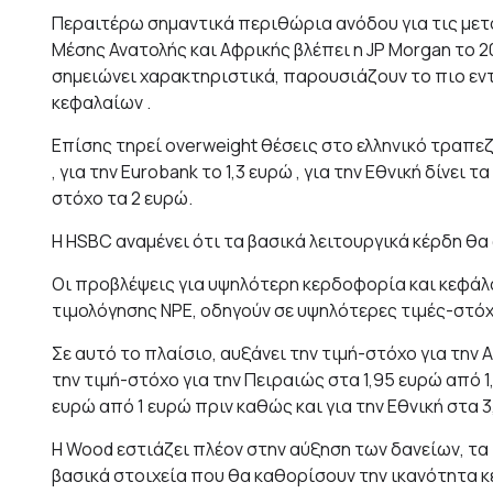
Περαιτέρω σημαντικά περιθώρια ανόδου για τις μετ
Μέσης Ανατολής και Αφρικής βλέπει η JP Morgan το 20
σημειώνει χαρακτηριστικά, παρουσιάζουν το πιο εν
κεφαλαίων .
Επίσης τηρεί overweight θέσεις στο ελληνικό τραπεζι
, για την Eurobank το 1,3 ευρώ , για την Εθνική δίνει
στόχο τα 2 ευρώ.
Η HSBC αναμένει ότι τα βασικά λειτουργικά κέρδη θα
Οι προβλέψεις για υψηλότερη κερδοφορία και κεφάλα
τιμολόγησης NPE, οδηγούν σε υψηλότερες τιμές-στόχ
Σε αυτό το πλαίσιο, αυξάνει την τιμή-στόχο για την A
την τιμή-στόχο για την Πειραιώς στα 1,95 ευρώ από 1,
ευρώ από 1 ευρώ πριν καθώς και για την Εθνική στα 
Η Wood εστιάζει πλέον στην αύξηση των δανείων, τα
βασικά στοιχεία που θα καθορίσουν την ικανότητα 