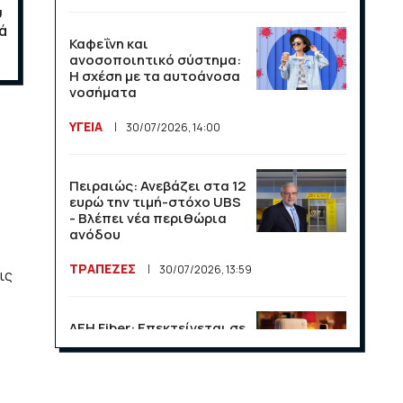
ύ
ά
Καφεΐνη και
ανοσοποιητικό σύστημα:
Η σχέση με τα αυτοάνοσα
νοσήματα
ΥΓΕΙΑ
30/07/2026, 14:00
Πειραιώς: Ανεβάζει στα 12
ευρώ την τιμή-στόχο UBS
- Βλέπει νέα περιθώρια
ανόδου
ΤΡΑΠΕΖΕΣ
30/07/2026, 13:59
ις
ΔΕΗ Fiber: Επεκτείνεται σε
15 νέες περιοχές σε Αττική
και Θεσσαλονίκη
ΕΠΙΧΕΙΡΗΣΕΙΣ
23/07/2026, 13:09