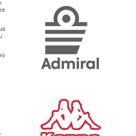
ι
τα
«Η ακρίβεια «γονατίζει»
την κοινωνία - Νέα μεγάλη
έρευνα της Pulse για το
ιμά
Ε.Ε.Α.
υ
ΟΙΚΟΝΟΜΙΑ
23/07/2026, 12:50
πό
Aktor: Δεν θα γίνουν
δεκτές προσφορές κάτω
των 11,25 ευρώ στην
αύξηση κεφαλαίου
ΕΠΙΧΕΙΡΗΣΕΙΣ
22/07/2026, 12:12
Κ. Πιερρακάκης: Νέα
εποχή για το Ολυμπιακό
Κωπηλατοδρόμιο - Η
δημόσια περιουσία είναι
ς
περιουσία όλων των