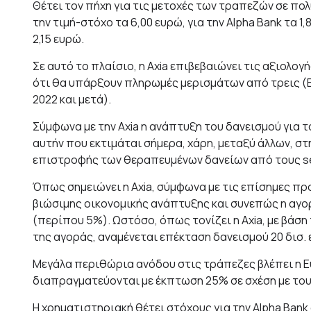
Θέτει τον πήχη για τις μετοχές των τραπεζών σε πολ
την τιμή-στόχο τα 6,00 ευρώ, για την Alpha Bank τα 1,
2,15 ευρώ.
Σε αυτό το πλαίσιο, η Axia επιβεβαιώνει τις αξιολογ
ότι θα υπάρξουν πληρωμές μερισμάτων από τρεις (Eur
2022 και μετά).
Σύμφωνα με την Axia η ανάπτυξη του δανεισμού για τ
αυτήν που εκτιμάται σήμερα, χάρη, μεταξύ άλλων, στ
επιστροφής των θεραπευμένων δανείων από τους se
Όπως σημειώνει η Axia, σύμφωνα με τις επίσημες πρ
βιώσιμης οικονομικής ανάπτυξης και συνεπώς η αγορ
(περίπου 5%). Ωστόσο, όπως τονίζει η Axia, με βάση
της αγοράς, αναμένεται επέκταση δανεισμού 20 δισ. 
Μεγάλα περιθώρια ανόδου στις τράπεζες βλέπει η Eu
διαπραγματεύονται με έκπτωση 25% σε σχέση με του
Η χρηματιστηριακή θέτει στόχους για την Αlpha Bank σ