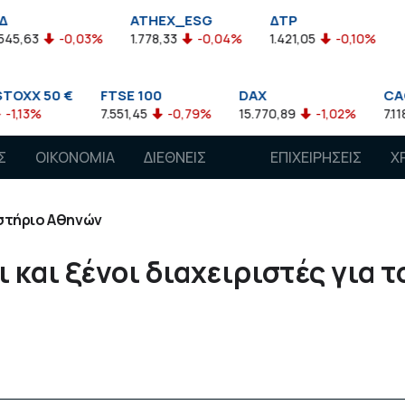
ATHEX_ESG
ΔΤΡ
HELMSI
,03%
1.778,33
-0,04%
1.421,05
-0,10%
2.211,72
0
FTSE 100
DAX
CAC 40
7.551,45
-0,79%
15.770,89
-1,02%
7.118,50
-1,15
Σ
ΟΙΚΟΝΟΜΙΑ
ΔΙΕΘΝΕΙΣ
ΕΠΙΧΕΙΡΗΣΕΙΣ
Χ
ΑΓΟΡΕΣ
στήριο Αθηνών
και ξένοι διαχειριστές για τ