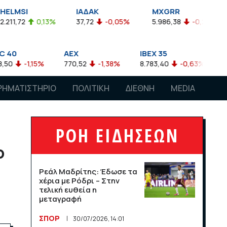
ΙΑΔΑΚ
MXGRR
ΣΑΓΔ
,13%
37,72
-0,05%
5.986,38
-0,23%
2.924,61
AEX
IBEX 35
ATX
%
770,52
-1,38%
8.783,40
-0,63%
4.007,68
-0
ΡΗΜΑΤΙΣΤΗΡΙΟ
ΠΟΛΙΤΙΚΗ
ΔΙΕΘΝΗ
MEDIA
ΡΟΗ ΕΙΔΗΣΕΩΝ
ο
Ρεάλ Μαδρίτης: Έδωσε τα
χέρια με Ρόδρι – Στην
τελική ευθεία η
μεταγραφή
ΣΠΟΡ
30/07/2026, 14:01