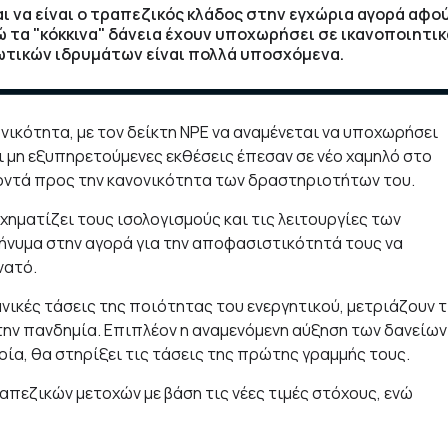
ι να είναι ο τραπεζικός κλάδος στην εγχώρια αγορά αφο
 τα "κόκκινα" δάνεια έχουν υποχωρήσει σε ικανοποιητικ
ωτικών ιδρυμάτων είναι πολλά υποσχόμενα.
νικότητα, με τον δείκτη NPE να αναμένεται να υποχωρήσει
ι μη εξυπηρετούμενες εκθέσεις έπεσαν σε νέο χαμηλό στο
κοντά προς την κανονικότητα των δραστηριοτήτων του.
ηματίζει τους ισολογισμούς και τις λειτουργίες των
μήνυμα στην αγορά για την αποφασιστικότητά τους να
νατό.
νικές τάσεις της ποιότητας του ενεργητικού, μετριάζουν τ
 την πανδημία. Επιπλέον η αναμενόμενη αύξηση των δανείων
οία, θα στηρίξει τις τάσεις της πρώτης γραμμής τους.
τραπεζικών μετοχών με βάση τις νέες τιμές στόχους, ενώ