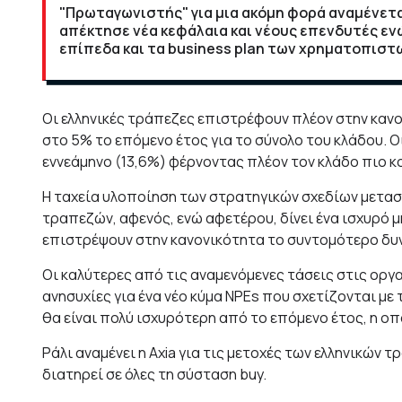
"Πρωταγωνιστής" για μια ακόμη φορά αναμένετα
απέκτησε νέα κεφάλαια και νέους επενδυτές ενώ
επίπεδα και τα business plan των χρηματοπιστ
Οι ελληνικές τράπεζες επιστρέφουν πλέον στην κανο
στο 5% το επόμενο έτος για το σύνολο του κλάδου. Ο
εννεάμηνο (13,6%) φέρνοντας πλέον τον κλάδο πιο 
Η ταχεία υλοποίηση των στρατηγικών σχεδίων μετασχ
τραπεζών, αφενός, ενώ αφετέρου, δίνει ένα ισχυρό 
επιστρέψουν στην κανονικότητα το συντομότερο δυ
Οι καλύτερες από τις αναμενόμενες τάσεις στις οργα
ανησυχίες για ένα νέο κύμα NPEs που σχετίζονται με
θα είναι πολύ ισχυρότερη από το επόμενο έτος, η οπ
Ράλι αναμένει η Axia για τις μετοχές των ελληνικών 
διατηρεί σε όλες τη σύσταση buy.