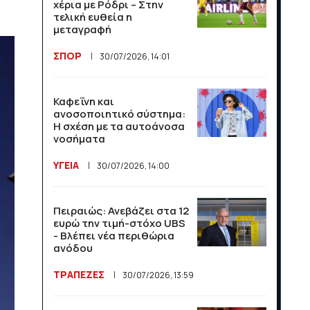
τους πρώτους 30 μήνες
χέρια με Ρόδρι – Στην
από τον Νίκο Χαρδαλιά
τελική ευθεία η
μεταγραφή
ΠΟΛΙΤΙΚΗ
14/07/2026, 13:32
ΣΠΟΡ
30/07/2026, 14:01
Η Αβάνα αντιμετωπίζει
νέα πολύωρα μπλακ άουτ
Καφεΐνη και
στην Κούβα
ανοσοποιητικό σύστημα:
Η σχέση με τα αυτοάνοσα
ΔΙΕΘΝΗ
νοσήματα
13/07/2026, 14:25
ΥΓΕΙΑ
30/07/2026, 14:00
Η Ευρωπαϊκή Ένωση
αναδιαρθρώνει τον
κτηνοτροφικό τομέα
Πειραιώς: Ανεβάζει στα 12
ευρώ την τιμή-στόχο UBS
ΔΙΕΘΝΗ
- Βλέπει νέα περιθώρια
13/07/2026, 14:23
ανόδου
ΤΡΑΠΕΖΕΣ
30/07/2026, 13:59
Ο Σέρλοτ δέχθηκε ακραία
μηνύματα μετά τον
αποκλεισμό της