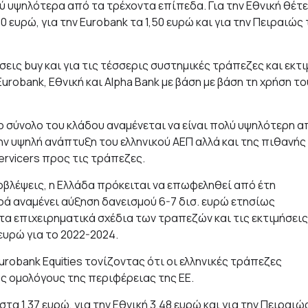
ύ υψηλότερα από τα τρέχοντα επίπεδα. Για την Εθνική θέτε
80 ευρώ, για την Eurobank τα 1,50 ευρώ και για την Πειραιώς 
ήσεις buy και για τις τέσσερις συστημικές τράπεζες και εκτ
obank, Εθνική και Alpha Bank με βάση με βάση τη χρήση το
ο σύνολο του κλάδου αναμένεται να είναι πολύ υψηλότερη α
ην υψηλή ανάπτυξη του ελληνικού ΑΕΠ αλλά και της πιθανής
rvicers προς τις τράπεζες.
οβλέψεις, η Ελλάδα πρόκειται να επωφεληθεί από έτη
ά αναμένει αύξηση δανεισμού 6-7 δισ. ευρώ ετησίως
 τα επιχειρηματικά σχέδια των τραπεζών και τις εκτιμήσεις
ευρώ για το 2022-2024.
robank Equities τονίζοντας ότι οι ελληνικές τράπεζες
ς ομολόγους της περιφέρειας της ΕΕ.
τα 1,37 ευρώ, για την Εθνική 3,48 ευρώ και για την Πειραιώ