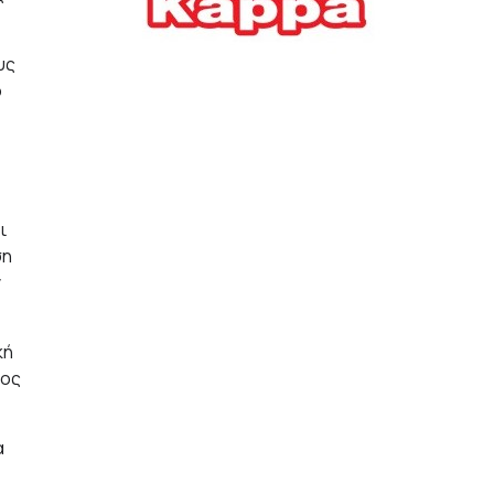
Ελλήνων
ΟΙΚΟΝΟΜΙΑ
22/07/2026, 12:11
υς
ο
Οι επιχειρήσεις ανοίγουν
την ατζέντα της ΔΕΘ – Τα
αιτήματα προς τον
πρωθυπουργό
ι
ΕΠΙΧΕΙΡΗΣΕΙΣ
22/07/2026, 12:09
ση
ν
ΕΣΠΑ για επιχειρήσεις:
Όλα όσα πρέπει να
γνωρίζετε πριν ανοίξει ο
κή
φάκελος της αίτησης
ρος
ΟΙΚΟΝΟΜΙΑ
21/07/2026, 12:36
α
Τουρισμός: Διψήφια