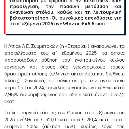
σχεδιασμού με έμφαση στην πελατοκεντρική
προσέγγιση, την πράσινη μετάβαση και
ανανέωση στόλου, καθώς και τη λειτουργική
βελτιστοποίηση. Οι συνολικές επενδύσεις για
το α’ εξάμηνο 2025 ανήλθαν σε €46,5 εκατ.
Η Attica Α.Ε. Συμμετοχών (η «Εταιρία») ανακοινώνει τα
αποτελέσματα του α΄ εξαμήνου 2025, τα οποία
παρουσιάζουν αύξηση του ενοποιημένου κύκλου
εργασιών και στους δύο γεωγραφικούς τομείς
δραστηριοποίησης (ελληνική ακτοπλοΐα και διεθνείς
πλόες). Συνολικά, σε σύγκριση με την αντίστοιχη
περίοδο του 2024, ο κύκλος εργασιών ενισχύθηκε κατά
2,96%, διαμορφούμενος σε € 326,6 εκατ. έναντι € 317,2
εκατ.
Το λειτουργικό κόστος του Ομίλου το α’ εξάμηνο του
2025 ανήλθε σε € 321,0 εκατ. από € 281,4 εκατ. το α΄
εξάμηνο 2024 (αύξηση 14%), κυρίως λόγω της