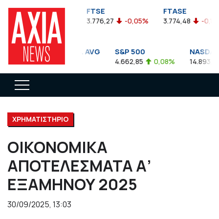
FTSEA
FTSE
FTASE
899,47
-0,04%
3.776,27
-0,05%
3.774,48
-0,10%
DOW JONES INDUS. AVG
S&P 500
NASDAQ C
35.911,81
-0,56%
4.662,85
0,08%
14.893,75
ΧΡΗΜΑΤΙΣΤΗΡΙΟ
ΟΙΚΟΝΟΜΙΚΑ
ΑΠΟΤΕΛΕΣΜΑΤΑ Α’
ΕΞΑΜΗΝΟΥ 2025
30/09/2025, 13:03