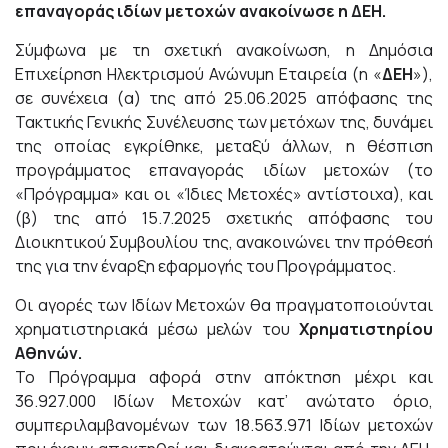
επαναγοράς ιδίων μετοχών ανακοίνωσε η
ΔΕΗ.
Σύμφωνα με τη σχετική ανακοίνωση, η Δημόσια
Επιχείρηση Ηλεκτρισμού Ανώνυμη Εταιρεία (η «
ΔΕΗ
»),
σε συνέχεια (α) της από 25.06.2025 απόφασης της
Τακτικής Γενικής Συνέλευσης των μετόχων της, δυνάμει
της οποίας εγκρίθηκε, μεταξύ άλλων, η θέσπιση
προγράμματος επαναγοράς ιδίων μετοχών (το
«Πρόγραμμα» και οι «Ίδιες Μετοχές» αντίστοιχα), και
(β) της από 15.7.2025 σχετικής απόφασης του
Διοικητικού Συμβουλίου της, ανακοινώνει την πρόθεσή
της για την έναρξη εφαρμογής του Προγράμματος.
Οι αγορές των Ιδίων Μετοχών θα πραγματοποιούνται
χρηματιστηριακά μέσω μελών του
Χρηματιστηρίου
Αθηνών.
Το Πρόγραμμα αφορά στην απόκτηση μέχρι και
36.927.000 Ιδίων Μετοχών κατ’ ανώτατο όριο,
συμπεριλαμβανομένων των 18.563.971 Ιδίων μετοχών