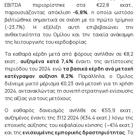
EBITDA περιορίστηκε στα €22,8 εκατ.,
παρουσιάζοντας απόκλιση
-6,8%
, η οποία ωστόσο
βελτιώθηκε σημαντικά σε σχέση με το πρώτο τρίμηνο
(-23,7%). Η εξέλιξη αυτή επιβεβαιώνει την
ανθεκτικότητα του Ομίλου και την ταχεία ανάκαμψη
της λειτουργικής του κερδοφορίας.
Τα καθαρά κέρδη μετά από φόρους ανήλθαν σε €8,2
εκατ.,
αυξημένα κατά
7,4%
έναντι της αντίστοιχης
περιόδου του 2024, ενώ
τα βασικά κέρδη ανά μετοχή
κατέγραψαν αύξηση
8,2%
. Παράλληλα, ο Όμιλος
διένειμε μικτό μέρισμα €0,23 ανά μετοχή για τη χρήση
2024, αντανακλώντας τη συνεπή στρατηγική ενίσχυσης
της αξίας για τους μετόχους.
Ο καθαρός δανεισμός ανήλθε σε €55,9 εκατ.,
αυξημένος έναντι της 31.12.2024 (€34,4 εκατ.) λόγω της
εποχικής αύξησης του κεφαλαίου κίνησης (~€14 εκατ.)
και της
ενισχυμένης εμπορικής δραστηριότητας
. Το