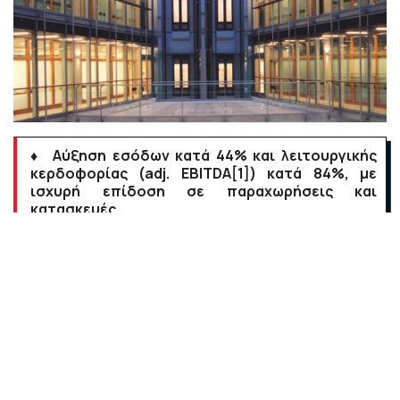
♦ Αύξηση εσόδων κατά 44% και λειτουργικής
κερδοφορίας (
adj
.
EBITDA
[1]
) κατά 84%, με
ισχυρή επίδοση σε παραχωρήσεις και
κατασκευές
♦ Προσαρμοσμένα Καθαρά Κέρδη
[2]
€ 68 εκατ.,
αυξημένα κατά 24% – κέρδη ανά μετοχή (
EPS
) €
0,68
♦ Υψηλότερα και διατηρήσιμα επίπεδα
λειτουργικής κερδοφορίας στις παραχωρήσεις
♦ Υπογεγραμμένο κατασκευαστικό
ανεκτέλεστο € 6,3 δισ. (30.06.2025)