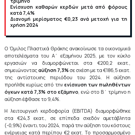
τρίμηνο
Ενίσχυση καθαρών κερδών μετά από φόρους
κατά 7,4%
Διανομή μερίσματος €0,23 ανά μετοχή για τη
χρήση 2024
Ο Όμιλος Πλαστικά Θράκης ανακοίνωσε τα οικονομικά
αποτελέσματα του Α΄ εξαμήνου 2025, με τον κύκλο
εργασιών να διαμορφώνεται στα €200,2 εκατ.,
σημειώνοντας
αύξηση
7,3%
σε σχέση με τα €186,5 εκατ.
της αντίστοιχης περιόδου του 2024. Η αύξηση
προήλθε κυρίως από την
ενίσχυση των πωληθέντων
όγκων κατά 7,3% στο εξάμηνο
, ενώ στο Β΄ τρίμηνο η
αύξηση έφθασε το 9,4%.
Η λειτουργική κερδοφορία (EBITDA) διαμορφώθηκε
στα €24,3 εκατ., σε επίπεδα σχεδόν αμετάβλητα
(-0,9%) έναντι του 2024, παρά την αύξηση του κόστους
ενέργειας κατά περίπου €2 εκατ. Το προσαρμοσμένο