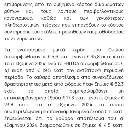
επιβάρυνσης από το αυξημένο κόστος δικαιωμάτων
ρύπων και τους λοιπούς περιβαλλοντικούς
κανονισμούς, καθώς και των γενικότερων
πληθωριστικών πιέσεων που επηρεάζουν το κόστος
συντήρησης του στόλου, προμηθειών και μισθοδοσίας
των πληρωμάτων.
Τα ενοποιημένα μικτά κέρδη του Ομίλου
διαμορφώθηκαν σε € 5,6 εκατ. έναντι € 35,8 εκατ. κατά
το α’ εξάμηνο 2024, ενώ το EBITDA διαμορφώθηκε σε €
4,1 εκατ. από € 19,5 εκατ. την αντίστοιχη περυσινή
περίοδο. Το καθαρό αποτέλεσμα από συνεχιζόμενες
δραστηριότητες μετά από φόρους ήταν ζημίες € 52,3
εκατ., το οποίο συμπεριλαμβάνει μη
επαναλαμβανόμενα έξοδα € 17,3 εκατ., έναντι ζημιών €
23,8 εκατ. το α’ εξάμηνο 2024 το οποίο
συμπεριλάμβανε μη επαναλαμβανόμενα έξοδα € 11 εκατ.
Σημειώνεται ότι το καθαρό αποτέλεσμα του α’
εξαμήνου 2024 διαμορφώθηκε σε ζημιές € 4,5 εκατ.