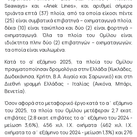
Seaways» και «Anek Lines», και αριθμεί σήμερα
τριάντα επτά (37) πλοία, από τα οποία είκοσι πέντε
(25) είναι συμβατικά επιβατηγά – οχηματαγωγά πλοία,
δέκα (10) είναι ταχύπλοα και δύο (2) είναι φορτηγά –
οχηματαγωγά. Όλα τα πλοία του Ομίλου είναι
ιδιόκτητα πλην δύο (2) επιβατηγών – οχηματαγωγών,
τα οποία είναι ναυλωμένα.
Κατά το α’ εξάμηνο 2025, τα πλοία του Ομίλου
πραγματοποίησαν δρομολόγια στην Ελλάδα (Κυκλάδες,
Δωδεκάνησα, Κρήτη, Β.Α. Αιγαίο και Σαρωνικό) και στη
Διεθνή γραμμή Ελλάδας - Ιταλίας (Ανκόνα, Μπάρι,
Βενετία).
Όσον αφορά στο μεταφορικό έργο κατά το α΄ εξάμηνο
του 2025, τα πλοία του Ομίλου μετέφεραν 2,7 εκατ.
επιβάτες (2,8 εκατ. επιβάτες το α΄ εξάμηνο του 2024 -
μείωση 3,6%), 456 χιλ. Ι.Χ. οχήματα (462 χιλ. Ι.Χ.
οχήματα το α΄ εξάμηνο του 2024 - μείωση 1,3%) και 276