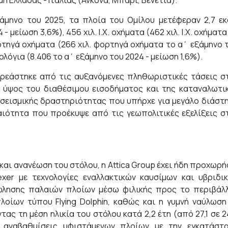
μή Ελλάδας - Ιταλίας (Ανκόνα, Μπάρι, Βενετία).
μηνο του 2025, τα πλοία του Ομίλου μετέφεραν 2,7 εκ
 μείωση 3,6%), 456 χιλ. Ι.Χ. οχήματα (462 χιλ. Ι.Χ. οχήματα
ορτηγά οχήματα (266 χιλ. φορτηγά οχήματα το α΄ εξάμηνο 
όγια (8.406 το α΄ εξάμηνο του 2024 - μείωση 1,6%).
ηρεάστηκε από τις αυξανόμενες πληθωριστικές τάσεις σ
 ύψος του διαθέσιμου εισοδήματος και της καταναλωτι
 σεισμικής δραστηριότητας που υπήρχε για μεγάλο διάστ
αιότητα που προέκυψε από τις γεωπολιτικές εξελίξεις σ
και ανανέωση του στόλου, η Attica Group έχει ήδη προχωρή
xer με τεχνολογίες εναλλακτικών καυσίμων και υβριδι
ώλησης παλαιών πλοίων μέσω φιλικής προς το περιβάλ
ίων τύπου Flying Dolphin, καθώς και η γυμνή ναύλωση
ς τη μέση ηλικία του στόλου κατά 2,2 έτη (από 27,1 σε 2
ς αναβαθμίσεις υφιστάμενων πλοίων με την εγκατάστ