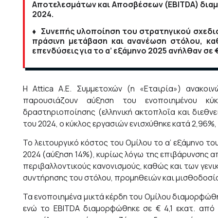
Αποτελεσμάτων και Αποσβέσεων (EBITDA) διαμορ
2024.
♦ Συνεπής υλοποίηση του στρατηγικού σχεδι
πράσινη μετάβαση και ανανέωση στόλου, καθ
επενδύσεις για το α’ εξάμηνο 2025 ανήλθαν σε €
Η Attica Α.Ε. Συμμετοχών (η «Εταιρία») ανακο
παρουσιάζουν αύξηση του ενοποιημένου κύ
δραστηριοποίησης (ελληνική ακτοπλοΐα και διεθνεί
του 2024, ο κύκλος εργασιών ενισχύθηκε κατά 2,96%, 
Το λειτουργικό κόστος του Ομίλου το α’ εξάμηνο του 
2024 (αύξηση 14%), κυρίως λόγω της επιβάρυνσης 
περιβαλλοντικούς κανονισμούς, καθώς και των γεν
συντήρησης του στόλου, προμηθειών και μισθοδοσ
Τα ενοποιημένα μικτά κέρδη του Ομίλου διαμορφώθηκαν
ενώ το EBITDA διαμορφώθηκε σε € 4,1 εκατ. από 