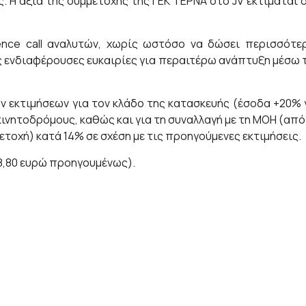
ς. Η αξία της συμμετοχής της ΓΕΚ ΤΕΡΝΑ στο JV εκτιμάται 
ence call αναλυτών, χωρίς ωστόσο να δώσει περισσότε
ς ενδιαφέρουσες ευκαιρίες για περαιτέρω ανάπτυξη μέσω 
ν εκτιμήσεων για τον κλάδο της κατασκευής (έσοδα +20% 
κινητοδρόμους, καθώς και για τη συναλλαγή με τη ΜΟΗ (από
ετοχή) κατά 14% σε σχέση με τις προηγούμενες εκτιμήσεις.
28,80 ευρώ προηγουμένως).