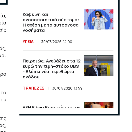
Καφεΐνη και
ία,
ανοσοποιητικό σύστημα:
οία
Η σχέση με τα αυτοάνοσα
χής
νοσήματα
ΥΓΕΙΑ
30/07/2026, 14:00
άς,
και
Πειραιώς: Ανεβάζει στα 12
ευρώ την τιμή-στόχο UBS
- Βλέπει νέα περιθώρια
ερο
ανόδου
ΤΡΑΠΕΖΕΣ
30/07/2026, 13:59
 το
νου
ΔΕΗ Fiber: Επεκτείνεται σε
15 νέες περιοχές σε Αττική
της
και Θεσσαλονίκη
ας,
ΕΠΙΧΕΙΡΗΣΕΙΣ
23/07/2026, 13:09