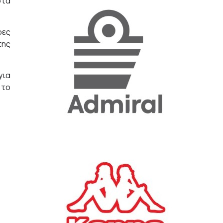
στα
«Η ακρίβεια «γονατίζει»
ρες
την κοινωνία - Νέα μεγάλη
της
έρευνα της Pulse για το
Ε.Ε.Α.
ΟΙΚΟΝΟΜΙΑ
για
23/07/2026, 12:50
 το
Aktor: Δεν θα γίνουν
δεκτές προσφορές κάτω
των 11,25 ευρώ στην
αύξηση κεφαλαίου
ΕΠΙΧΕΙΡΗΣΕΙΣ
22/07/2026, 12:12
Κ. Πιερρακάκης: Νέα
εποχή για το Ολυμπιακό
Κωπηλατοδρόμιο - Η
δημόσια περιουσία είναι
περιουσία όλων των