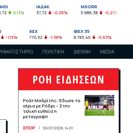
ΙΑΔΑΚ
MXGRR
ΣΑΓΔ
3%
37,72
-0,05%
5.986,38
-0,23%
2.924,61
-
AEX
IBEX 35
ATX
770,52
-1,38%
8.783,40
-0,63%
4.007,68
-0,
ΡΗΜΑΤΙΣΤΗΡΙΟ
ΠΟΛΙΤΙΚΗ
ΔΙΕΘΝΗ
MEDIA
ΡΟΗ ΕΙΔΗΣΕΩΝ
Ρεάλ Μαδρίτης: Έδωσε τα
χέρια με Ρόδρι – Στην
τελική ευθεία η
μεταγραφή
ΣΠΟΡ
30/07/2026, 14:01