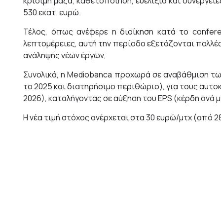
κρίσιμη μάζα, καθετοποίηση, ευελιξία και συνέργειε
530 εκατ. ευρώ.
Τέλος, όπως ανέφερε η διοίκηση κατά το confer
λεπτομέρειες, αυτή την περίοδο εξετάζονται πολλέ
ανάληψης νέων έργων,
Συνολικά, η Mediobanca προχωρά σε αναβάθμιση τω
το 2025 και διατηρήσιμο περιθώριο), για τους αυτο
2026), καταλήγοντας σε αύξηση του EPS (κέρδη ανά μ
Η νέα τιμή στόχος ανέρχεται στα 30 ευρώ/μτχ (από 