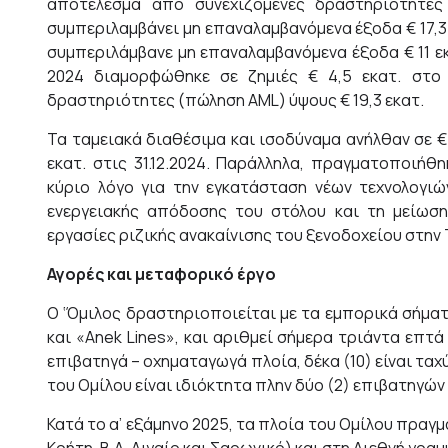
αποτέλεσμα από συνεχιζόμενες δραστηριότητες
συμπεριλαμβάνει μη επαναλαμβανόμενα έξοδα € 17,3 ε
συμπεριλάμβανε μη επαναλαμβανόμενα έξοδα € 11 ε
2024 διαμορφώθηκε σε ζημιές € 4,5 εκατ. στο
δραστηριότητες (πώληση AML) ύψους € 19,3 εκατ.
Τα ταμειακά διαθέσιμα και ισοδύναμα ανήλθαν σε € 
εκατ. στις 31.12.2024. Παράλληλα, πραγματοποιήθ
κύριο λόγο για την εγκατάσταση νέων τεχνολογιώ
ενεργειακής απόδοσης του στόλου και τη μείωσ
εργασίες ριζικής ανακαίνισης του ξενοδοχείου στην 
Αγορές και μεταφορικό έργο
O ‘Όμιλος δραστηριοποιείται με τα εμπορικά σήματα 
και «Anek Lines», και αριθμεί σήμερα τριάντα επτά
επιβατηγά – οχηματαγωγά πλοία, δέκα (10) είναι ταχ
του Ομίλου είναι ιδιόκτητα πλην δύο (2) επιβατηγών
Κατά το α’ εξάμηνο 2025, τα πλοία του Ομίλου πρα