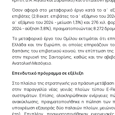
Κρήτη, Β.Α. Αιγαίο και Σαρωνικό) και στη Διεθνή γραμ
Όσον αφορά στο μεταφορικό έργο κατά το α΄ εξά
επιβάτες (2,8 εκατ. επιβάτες το α΄ εξάμηνο του 2024 -
α΄ εξάμηνο του 2024 - μείωση 1,3%) και 276 χιλ. φ
2024 - αύξηση 3,8%), πραγματοποιώντας 8.272 δρομολ
Το μεταφορικό έργο του Ομίλου εκτιμάται ότι επ
Ελλάδα και την Ευρώπη, οι οποίες επηρεάζουν το
δαπάνης του επιβατικού κοινού, την επίπτωση της
στην περιοχή της Σαντορίνης, καθώς και την αβεβ
Ανατολική Μεσόγειο.
Επενδυτικό πρόγραμμα σε εξέλιξη
Στο πλαίσιο της στρατηγικής για πράσινη μετάβαση 
στην παραγγελία νέας γενιάς πλοίων τύπου E-Fle
συστημάτων. Επίσης, ολοκληρώθηκαν ενέργειες π
ανακύκλωσης, πραγματοποιήθηκε η πώληση των πλο
υποχρέωση εξαγοράς δύο παλαιών πλοίων, μειώνοντα
έτη). Επιπλέον, πραγματοποιήθηκαν ενεργειακέ