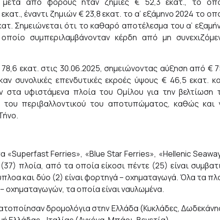
 μετά από φόρους ήταν ζημίες € 52,3 εκατ., το οπ
κατ., έναντι ζημιών € 23,8 εκατ. το α’ εξάμηνο 2024 το οπ
κατ. Σημειώνεται ότι το καθαρό αποτέλεσμα του α’ εξαμή
 οποίο συμπεριλαμβάνονταν κέρδη από μη συνεχιζόμε
78,6 εκατ. στις 30.06.2025, σημειώνοντας αύξηση από € 7
ηκαν συνολικές επενδυτικές εκροές ύψους € 46,5 εκατ. κ
ν στα υφιστάμενα πλοία του Ομίλου για την βελτίωση 
η του περιβαλλοντικού του αποτυπώματος, καθώς και 
Τήνο.
«Superfast Ferries», «Blue Star Ferries», «Hellenic Seawa
 (37) πλοία, από τα οποία είκοσι πέντε (25) είναι συμβατ
ύπλοα και δύο (2) είναι φορτηγά – οχηματαγωγά. Όλα τα πλ
 – οχηματαγωγών, τα οποία είναι ναυλωμένα.
γματοποίησαν δρομολόγια στην Ελλάδα (Κυκλάδες, Δωδεκάνη