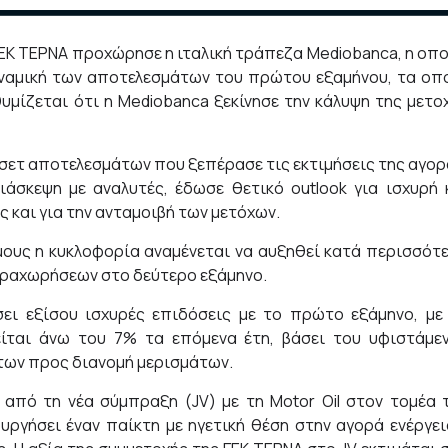
ΓΕΚ ΤΕΡΝΑ προχώρησε η ιταλική τράπεζα Mediobanca, η οπο
υναμική των αποτελεσμάτων του πρώτου εξαμήνου, τα οπ
υμίζεται ότι η Mediobanca ξεκίνησε την κάλυψη της μετο
 σετ αποτελεσμάτων που ξεπέρασε τις εκτιμήσεις της αγορ
ιάσκεψη με αναλυτές, έδωσε θετικό outlook για ισχυρή 
 και για την ανταμοιβή των μετόχων.
ους η κυκλοφορία αναμένεται να αυξηθεί κατά περισσότ
αραχωρήσεων στο δεύτερο εξάμηνο.
ει εξίσου ισχυρές επιδόσεις με το πρώτο εξάμηνο, με
ίται άνω του 7% τα επόμενα έτη, βάσει του υφιστάμε
 των προς διανομή μερισμάτων.
από τη νέα σύμπραξη (JV) με τη Motor Oil στον τομέα 
υργήσει έναν παίκτη με ηγετική θέση στην αγορά ενέργει