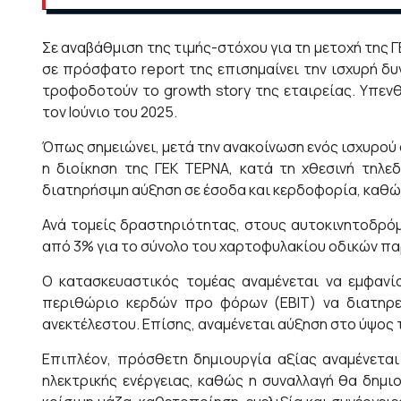
Σε αναβάθμιση της τιμής-στόχου για τη μετοχή της 
σε πρόσφατο report της επισημαίνει την ισχυρή δ
τροφοδοτούν το growth story της εταιρείας. Υπενθ
τον Ιούνιο του 2025.
Όπως σημειώνει, μετά την ανακοίνωση ενός ισχυρού
η διοίκηση της ΓΕΚ ΤΕΡΝΑ, κατά τη χθεσινή τηλεδ
διατηρήσιμη αύξηση σε έσοδα και κερδοφορία, καθώς
Ανά τομείς δραστηριότητας, στους αυτοκινητοδρόμ
από 3% για το σύνολο του χαρτοφυλακίου οδικών π
O κατασκευαστικός τομέας αναμένεται να εμφανίσ
περιθώριο κερδών προ φόρων (EBIT) να διατηρε
ανεκτέλεστου. Επίσης, αναμένεται αύξηση στο ύψος
Επιπλέον, πρόσθετη δημιουργία αξίας αναμένεται 
ηλεκτρικής ενέργειας, καθώς η συναλλαγή θα δημιο