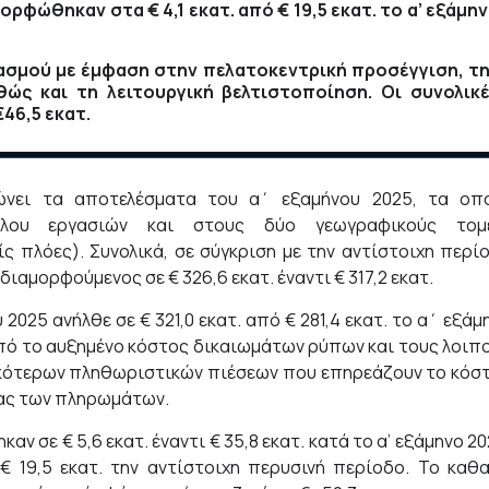
φώθηκαν στα € 4,1 εκατ. από € 19,5 εκατ. το α’ εξάμη
ασμού με έμφαση στην πελατοκεντρική προσέγγιση, τ
ώς και τη λειτουργική βελτιστοποίηση. Οι συνολικ
46,5 εκατ.
ινώνει τα αποτελέσματα του α΄ εξαμήνου 2025, τα οπ
κλου εργασιών και στους δύο γεωγραφικούς τομ
ς πλόες). Συνολικά, σε σύγκριση με την αντίστοιχη περί
διαμορφούμενος σε € 326,6 εκατ. έναντι € 317,2 εκατ.
2025 ανήλθε σε € 321,0 εκατ. από € 281,4 εκατ. το α΄ εξάμ
από το αυξημένο κόστος δικαιωμάτων ρύπων και τους λοιπ
ικότερων πληθωριστικών πιέσεων που επηρεάζουν το κόσ
ίας των πληρωμάτων.
 σε € 5,6 εκατ. έναντι € 35,8 εκατ. κατά το α’ εξάμηνο 20
€ 19,5 εκατ. την αντίστοιχη περυσινή περίοδο. Το καθ