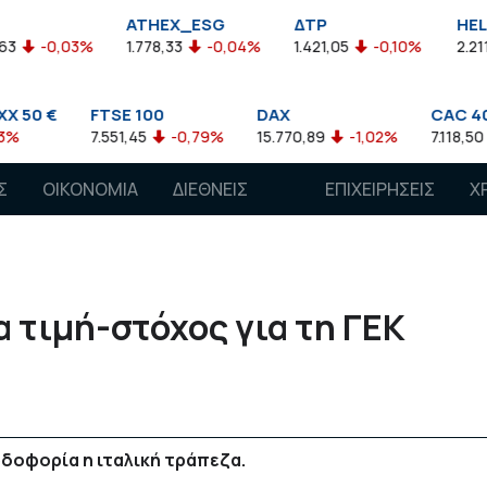
ATHEX_ESG
ΔΤΡ
HELMSI
03%
1.778,33
-0,04%
1.421,05
-0,10%
2.211,72
0,1
FTSE 100
DAX
CAC 40
7.551,45
-0,79%
15.770,89
-1,02%
7.118,50
-1,15%
Σ
ΟΙΚΟΝΟΜΙΑ
ΔΙΕΘΝΕΙΣ
ΕΠΙΧΕΙΡΗΣΕΙΣ
Χ
ΑΓΟΡΕΣ
α τιμή-στόχος για τη ΓΕΚ
ρδοφορία η ιταλική τράπεζα.