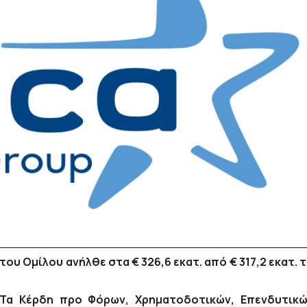
ου Ομίλου ανήλθε στα € 326,6 εκατ. από € 317,2 εκατ. 
Τα Κέρδη προ Φόρων, Χρηματοδοτικών, Επενδυτικ