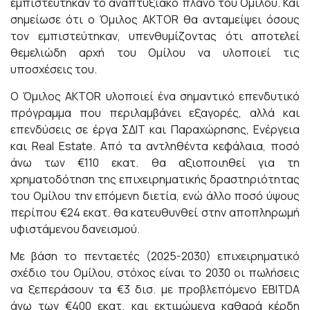
εμπιστεύτηκαν το αναπτυξιακό πλάνο του Ομίλου. Και
σημείωσε ότι ο Όμιλος AKTOR θα ανταμείψει όσους
τον εμπιστεύτηκαν, υπενθυμίζοντας ότι αποτελεί
θεμελιώδη αρχή του Ομίλου να υλοποιεί τις
υποσχέσεις του.
Ο Όμιλος AKTOR υλοποιεί ένα σημαντικό επενδυτικό
πρόγραμμα που περιλαμβάνει εξαγορές, αλλά και
επενδύσεις σε έργα ΣΔΙΤ και Παραχώρησης, Ενέργεια
και Real Estate. Από τα αντληθέντα κεφάλαια, ποσό
άνω των €110 εκατ. θα αξιοποιηθεί για τη
χρηματοδότηση της επιχειρηματικής δραστηριότητας
του Ομίλου την επόμενη διετία, ενώ άλλο ποσό ύψους
περίπου €24 εκατ. θα κατευθυνθεί στην αποπληρωμή
υφιστάμενου δανεισμού.
Με βάση το πενταετές (2025-2030) επιχειρηματικό
σχέδιο του Ομίλου, στόχος είναι το 2030 οι πωλήσεις
να ξεπεράσουν τα €3 δισ. με προβλεπόμενο EBITDA
άνω των €400 εκατ. και εκτιμώμενα καθαρά κέρδη