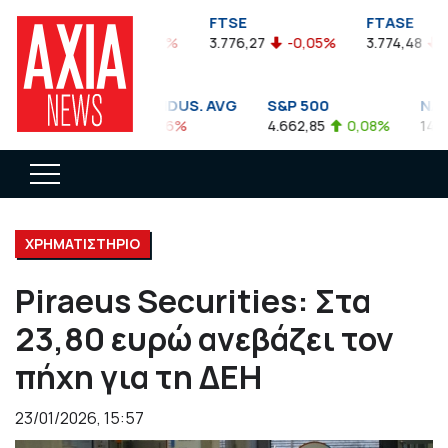
FTSEA
FTSE
FTASE
899,47
-0,04%
3.776,27
-0,05%
3.774,48
-0,
DOW JONES INDUS. AVG
S&P 500
NASDA
35.911,81
-0,56%
4.662,85
0,08%
14.893,
ΧΡΗΜΑΤΙΣΤΗΡΙΟ
Piraeus Securities: Στα
23,80 ευρώ ανεβάζει τον
πήχη για τη ΔΕΗ
23/01/2026, 15:57