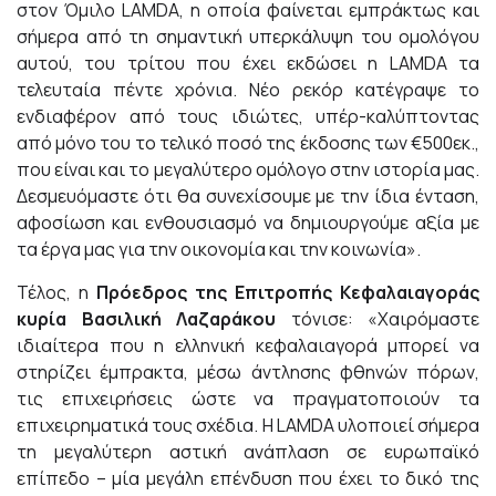
στον Όμιλο LAMDA, η οποία φαίνεται εμπράκτως και
σήμερα από τη σημαντική υπερκάλυψη του ομολόγου
αυτού, του τρίτου που έχει εκδώσει η LAMDA τα
τελευταία πέντε χρόνια. Νέο ρεκόρ κατέγραψε το
ενδιαφέρον από τους ιδιώτες, υπέρ-καλύπτοντας
από μόνο του το τελικό ποσό της έκδοσης των €500εκ.,
που είναι και το μεγαλύτερο ομόλογο στην ιστορία μας.
Δεσμευόμαστε ότι θα συνεχίσουμε με την ίδια ένταση,
αφοσίωση και ενθουσιασμό να δημιουργούμε αξία με
τα έργα μας για την οικονομία και την κοινωνία».
Τέλος, η
Πρόεδρος της Επιτροπής Κεφαλαιαγοράς
κυρία Βασιλική Λαζαράκου
τόνισε: «Χαιρόμαστε
ιδιαίτερα που η ελληνική κεφαλαιαγορά μπορεί να
στηρίζει έμπρακτα, μέσω άντλησης φθηνών πόρων,
τις επιχειρήσεις ώστε να πραγματοποιούν τα
επιχειρηματικά τους σχέδια. Η LAMDA υλοποιεί σήμερα
τη μεγαλύτερη αστική ανάπλαση σε ευρωπαϊκό
επίπεδο – μία μεγάλη επένδυση που έχει το δικό της