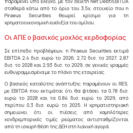
παραμένει υπό έλεγχο, με τον δείκτη Net Debt/EBITDA
σταθερά κάτω από το όριο του 3,5x, στοιχείο που η
Piraeus Securities θεωρεί κρίσιμο για τη
χρηματοοικονομική ευελιξία του ομίλου.
Οι ΑΠΕ ο βασικός μοχλός κερδοφορίας
Σε επίπεδο προβλέψεων, η Piraeus Securities εκτιμά
EBITDA 2,4 δισ. ευρώ το 2026, 2,72 δισ. το 2027, 2,87
δισ. το 2028 και 2,93 δισ. το 2029, σε γενικές γραμμές
ευθυγραμμισμένα με το πλάνο της εταιρείας.
Ο βασικός καταλύτης ανάπτυξης παραμένουν οι RES,
με EBITDA που εκτιμάται ότι θα φτάσει τα 0,78 δισ.
ευρώ το 2028 και τα 0,84 δισ. ευρώ το 2029, από
περίπου 0,3 δισ. ευρώ το 2025. Η χρηματιστηριακή
σημειώνει ότι οι πιέσεις από χαμηλότερες
χονδρεμπορικές τιμές ρεύματος αντισταθμίζονται
από τη ισχυρή θέση της ΔΕΗ στη λιανική αγορά.