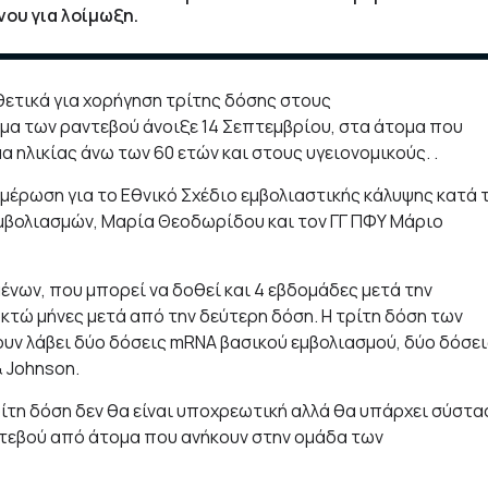
ου για λοίμωξη.
θετικά για χορήγηση τρίτης δόσης στους
α των ραντεβού άνοιξε 14 Σεπτεμβρίου, στα άτομα που
 ηλικίας άνω των 60 ετών και στους υγειονομικούς. .
ημέρωση για το Εθνικό Σχέδιο εμβολιαστικής κάλυψης κατά 
Εμβολιασμών, Μαρία Θεοδωρίδου και τον ΓΓ ΠΦΥ Μάριο
νων, που μπορεί να δοθεί και 4 εβδομάδες μετά την
κτώ μήνες μετά από την δεύτερη δόση. Η τρίτη δόση των
ουν λάβει δύο δόσεις mRNA βασικού εμβολιασμού, δύο δόσει
& Johnson.
ρίτη δόση δεν θα είναι υποχρεωτική αλλά θα υπάρχει σύστα
αντεβού από άτομα που ανήκουν στην ομάδα των