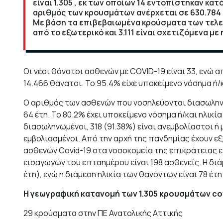
είναι 1.305 , εκ των οποίων 14 εντοπίστηκαν κα
αριθμός των κρουσμάτων ανέρχεται σε 630.784 
Με βάση τα επιβεβαιωμένα κρούσματα των τελε
από το εξωτερικό και 3.111 είναι σχετιζόμενα μ
Οι νέοι θάνατοι ασθενών με COVID-19 είναι 33, ενώ 
14.466 θάνατοι. Το 95.4% είχε υποκείμενο νόσημα ή/κ
Ο αριθμός των ασθενών που νοσηλεύονται διασωληνωμ
64 έτη. To 80.2% έχει υποκείμενο νόσημα ή/και ηλικ
διασωληνωμένοι, 318 (91.38%) είναι ανεμβολίαστοι ή
εμβολιασμένοι. Από την αρχή της πανδημίας έχουν εξ
ασθενών Covid-19 στα νοσοκομεία της επικράτειας εί
εισαγωγών του επταημέρου είναι 198 ασθενείς. Η διά
έτη), ενώ η διάμεση ηλικία των θανόντων είναι 78 έτη 
Η γεωγραφική κατανομή των 1.305 κρουσμάτων covi
29 κρούσματα στην ΠΕ Ανατολικής Αττικής