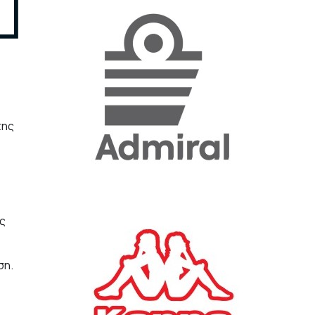
«Η ακρίβεια «γονατίζει»
την κοινωνία - Νέα μεγάλη
έρευνα της Pulse για το
Ε.Ε.Α.
ΟΙΚΟΝΟΜΙΑ
23/07/2026, 12:50
της
Aktor: Δεν θα γίνουν
δεκτές προσφορές κάτω
των 11,25 ευρώ στην
αύξηση κεφαλαίου
ΕΠΙΧΕΙΡΗΣΕΙΣ
22/07/2026, 12:12
ς
Κ. Πιερρακάκης: Νέα
ση.
εποχή για το Ολυμπιακό
Κωπηλατοδρόμιο - Η
δημόσια περιουσία είναι
περιουσία όλων των