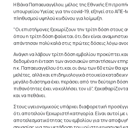
Η Βάνα Παπαευαγγέλου, μέλος της Εθνικής Επιτροπ
υπουργείου Υγείας για την covid-19, εξηγεί στο ΑΠΕ
πληθυσμού υψηλού κινδύνου για λοίμωξη.
"Οι επιστήμονες ξεχωρίζουν την τρίτη δόση στους 
όπου η τρίτη δόση φαίνεται ότι δεν είναι αναμνηστικ
απάντησαν πολύ καλά στις πρώτες δόσεις λόγω ανοσ
Ανάγκη να λάβουν τρίτη δόση εμβολίου προκύπτει κα
δεδομένα η ένταση των ανοσιακών απαντήσεων επηρεά
η κ. Παπαευαγγέλου ότι και οι άνω των 60 ετών θα χ
μελέτες, αλλά και επιδημιολογικά στοιχεία καταδεικν
μεγάλο διάστημα έχει περάσει από την δεύτερη δόση
πιθανότητες έχει να κολλήσει τον ιό", ξεκαθαρίζοντα
και να πεθάνει.
Στους υγειονομικούς υπάρχει διαφορετική προσέγγι
ότι αποτελούν ξεχωριστή κατηγορία. Είναι αυτοί με 
αποτελεσματικότητας του εμβολίου για την αποφυγή
σημασίας για την μετάδοση του ιού στο εργασιακό κα