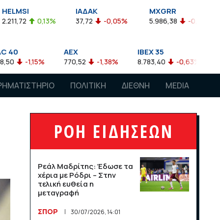
ΙΑΔΑΚ
MXGRR
ΣΑΓΔ
3%
37,72
-0,05%
5.986,38
-0,23%
2.924,61
-
AEX
IBEX 35
ATX
770,52
-1,38%
8.783,40
-0,63%
4.007,68
-0,5
ΡΗΜΑΤΙΣΤΗΡΙΟ
ΠΟΛΙΤΙΚΗ
ΔΙΕΘΝΗ
MEDIA
ΡΟΗ ΕΙΔΗΣΕΩΝ
Ρεάλ Μαδρίτης: Έδωσε τα
χέρια με Ρόδρι – Στην
τελική ευθεία η
μεταγραφή
ΣΠΟΡ
30/07/2026, 14:01