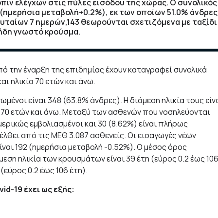
τόπιν ελέγχων στις πύλες εισόδου της χώρας. Ο συνολικός
(ημερήσια μεταβολή+0.2%), εκ των οποίων 51.0% άνδρες
υταίων 7 ημερών,143 θεωρούνται σχετιζόμενα με ταξίδι
ε ήδη γνωστό κρούσμα.
από την έναρξη της επιδημίας έχουν καταγραφεί συνολικά
αι ηλικία 70 ετών και άνω.
ένοι είναι 348 (63.8% άνδρες). Η διάμεση ηλικία τους είν
ία 70 ετών και άνω. Μεταξύ των ασθενών που νοσηλεύονται
 μερικώς εμβολιασμένοι και 30 (8.62%) είναι πλήρως
έλθει από τις ΜΕΘ 3.087 ασθενείς. Οι εισαγωγές νέων
ναι 192 (ημερήσια μεταβολή -0.52%). Ο μέσος όρος
μεση ηλικία των κρουσμάτων είναι 39 έτη (εύρος 0.2 έως 10
(εύρος 0.2 έως 106 έτη).
d-19 έχει ως εξής: