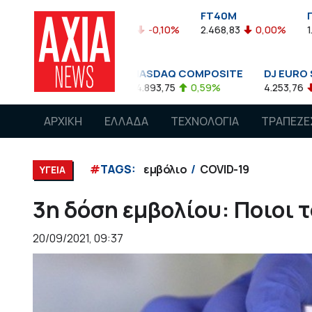
FTASE
FT40M
ΓΔ
%
3.774,48
-0,10%
2.468,83
0,00%
1.545,63
-0,0
NASDAQ COMPOSITE
DJ EURO STOXX 50 €
0,08%
14.893,75
0,59%
4.253,76
-1,13%
ΑΡΧΙΚΗ
ΕΛΛΑΔΑ
ΤΕΧΝΟΛΟΓΙΑ
ΤΡΑΠΕΖΕ
#
TAGS:
εμβόλιο
COVID-19
ΥΓΕΙΑ
3η δόση εμβολίου: Ποιοι τ
20/09/2021, 09:37