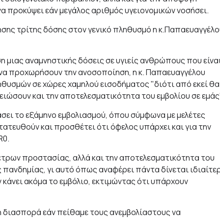
 προκύψει εάν μεγάλος αριθμός υγειονομικών νοσήσει.
σης τρίτης δόσης στον γενικό πληθυσμό η κ.Παπαευαγγέλο
ση μιας αναμνηστικής δόσεις σε υγιείς ανθρώπους που είνα
 να προχωρήσουν την ανοσοποίηση, η κ. Παπαευαγγέλου
ληθυσμών σε χώρες χαμηλού εισοδήματος "διότι από εκεί θα
ειώσουν και την αποτελεσματικότητα του εμβολίου σε εμάς"
άσει το εξάμηνο εμβολιασμού, όπου σύμφωνα με μελέτες
ατευθούν και προσθέτει ότι όφελος υπάρχει και για την
R0.
έτρων προστασίας, αλλά και την αποτελεσματικότητα του
 πανδημίας, γι αυτό όπως αναφέρει πάντα δίνεται ιδιαίτε
κάνει ακόμα το εμβόλιο, εκτιμώντας ότι υπάρχουν
η διασπορά εάν πείθαμε τους ανεμβολίαστους να