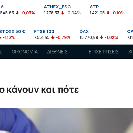
ATHEX_ESG
ΔΤΡ
HELMSI
3%
1.778,33
-0,04%
1.421,05
-0,10%
2.211,72
0,1
FTSE 100
DAX
CAC 40
7.551,45
-0,79%
15.770,89
-1,02%
7.118,50
-1,15%
Σ
ΟΙΚΟΝΟΜΙΑ
ΔΙΕΘΝΕΙΣ
ΕΠΙΧΕΙΡΗΣΕΙΣ
Χ
ΑΓΟΡΕΣ
ο κάνουν και πότε