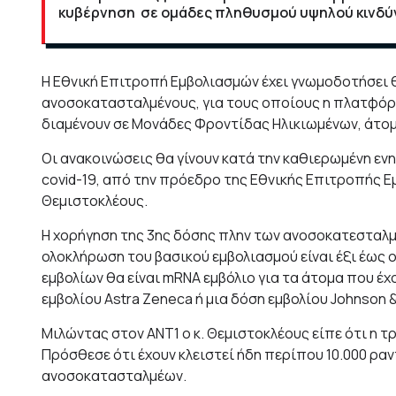
κυβέρνηση σε ομάδες πληθυσμού υψηλού κινδύν
Η Εθνική Επιτροπή Εμβολιασμών έχει γνωμοδοτήσει 
ανοσοκατασταλμένους, για τους οποίους η πλατφόρμ
διαμένουν σε Μονάδες Φροντίδας Ηλικιωμένων, άτομα
Οι ανακοινώσεις θα γίνουν κατά την καθιερωμένη εν
covid-19, από την πρόεδρο της Εθνικής Επιτροπής 
Θεμιστοκλέους.
Η χορήγηση της 3ης δόσης πλην των ανοσοκατεσταλμέ
ολοκλήρωση του βασικού εμβολιασμού είναι έξι έως ο
εμβολίων θα είναι mRNA εμβόλιο για τα άτομα που έχ
εμβολίου Astra Zeneca ή μια δόση εμβολίου Johnson 
Μιλώντας στον ΑΝΤ1 ο κ. Θεμιστοκλέους είπε ότι η τ
Πρόσθεσε ότι έχουν κλειστεί ήδη περίπου 10.000 ρ
ανοσοκατασταλμέων.