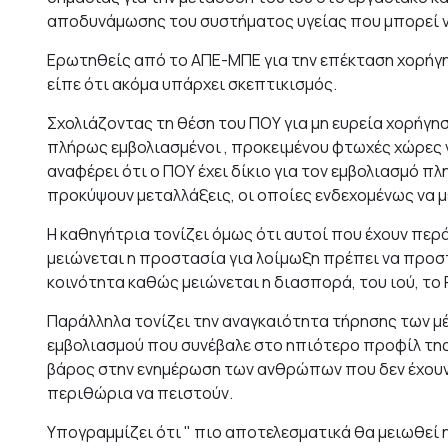
αποδυνάμωσης του συστήματος υγείας που μπορεί να
Ερωτηθείς από το ΑΠΕ-ΜΠΕ για την επέκταση χορήγη
είπε ότι ακόμα υπάρχει σκεπτικισμός.
Σχολιάζοντας τη θέση του ΠΟΥ για μη ευρεία χορήγη
πλήρως εμβολιασμένοι , προκειμένου φτωχές χώρες
αναφέρει ότι ο ΠΟΥ έχει δίκιο για τον εμβολιασμό π
προκύψουν μεταλλάξεις, οι οποίες ενδεχομένως να μ
Η καθηγήτρια τονίζει όμως ότι αυτοί που έχουν περ
μειώνεται η προστασία για λοίμωξη πρέπει να προστ
κοινότητα καθώς μειώνεται η διασπορά, του ιού, το 
Παράλληλα τονίζει την αναγκαιότητα τήρησης των μ
εμβολιασμού που συνέβαλε στο ηπιότερο προφίλ της
βάρος στην ενημέρωση των ανθρώπων που δεν έχουν 
περιθώρια να πειστούν.
Υπογραμμίζει ότι " πιο αποτελεσματικά θα μειωθεί 