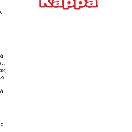
Ελλήνων
ες
ΟΙΚΟΝΟΜΙΑ
22/07/2026, 12:11
Οι επιχειρήσεις ανοίγουν
την ατζέντα της ΔΕΘ – Τα
αιτήματα προς τον
πρωθυπουργό
κά
ΕΠΙΧΕΙΡΗΣΕΙΣ
22/07/2026, 12:09
ι ,
κές
ιο
ΕΣΠΑ για επιχειρήσεις:
Όλα όσα πρέπει να
ιά
γνωρίζετε πριν ανοίξει ο
φάκελος της αίτησης
ΟΙΚΟΝΟΜΙΑ
21/07/2026, 12:36
ς
ής
Τουρισμός: Διψήφια