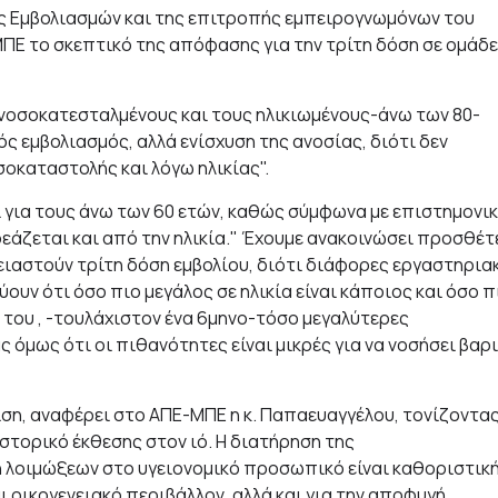
ής Εμβολιασμών και της επιτροπής εμπειρογνωμόνων του
-ΜΠΕ το σκεπτικό της απόφασης για την τρίτη δόση σε ομάδ
ανοσοκατεσταλμένους και τους ηλικιωμένους-άνω των 80-
ός εμβολιασμός, αλλά ενίσχυση της ανοσίας, διότι δεν
οκαταστολής και λόγω ηλικίας".
ι για τους άνω των 60 ετών, καθώς σύμφωνα με επιστημονι
ζεται και από την ηλικία." Έχουμε ανακοινώσει προσθέτε
ρειαστούν τρίτη δόση εμβολίου, διότι διάφορες εργαστηρια
ύουν ότι όσο πιο μεγάλος σε ηλικία είναι κάποιος και όσο π
 του , -τουλάχιστον ένα 6μηνο-τόσο μεγαλύτερες
ς όμως ότι οι πιθανότητες είναι μικρές για να νοσήσει βαρ
ση, αναφέρει στο ΑΠΕ-ΜΠΕ η κ. Παπαευαγγέλου, τονίζοντα
ιστορικό έκθεσης στον ιό. Η διατήρηση της
 λοιμώξεων στο υγειονομικό προσωπικό είναι καθοριστικ
ι οικογενειακό περιβάλλον, αλλά και για την αποφυγή