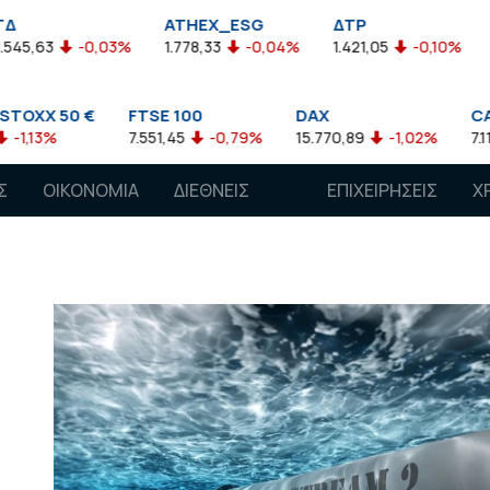
ATHEX_ESG
ΔΤΡ
HEL
63
-0,03%
1.778,33
-0,04%
1.421,05
-0,10%
2.211
X 50 €
FTSE 100
DAX
CAC 40
3%
7.551,45
-0,79%
15.770,89
-1,02%
7.118,50
Σ
ΟΙΚΟΝΟΜΙΑ
ΔΙΕΘΝΕΙΣ
ΕΠΙΧΕΙΡΗΣΕΙΣ
Χ
ΑΓΟΡΕΣ