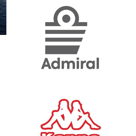
«Η ακρίβεια «γονατίζει»
την κοινωνία - Νέα μεγάλη
έρευνα της Pulse για το
Ε.Ε.Α.
ΟΙΚΟΝΟΜΙΑ
23/07/2026, 12:50
Aktor: Δεν θα γίνουν
δεκτές προσφορές κάτω
των 11,25 ευρώ στην
αύξηση κεφαλαίου
ΕΠΙΧΕΙΡΗΣΕΙΣ
22/07/2026, 12:12
Κ. Πιερρακάκης: Νέα
εποχή για το Ολυμπιακό
Κωπηλατοδρόμιο - Η
δημόσια περιουσία είναι
περιουσία όλων των