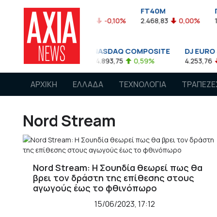
FTASE
FT40M
ΓΔ
-0,05%
3.774,48
-0,10%
2.468,83
0,00%
1.545,
S&P 500
NASDAQ COMPOSITE
DJ EURO STOX
4.662,85
0,08%
14.893,75
0,59%
4.253,76
-1,1
ΑΡΧΙΚΗ
ΕΛΛΑΔΑ
ΤΕΧΝΟΛΟΓΙΑ
ΤΡΑΠΕΖΕ
Nord Stream
Nord Stream: Η Σουηδία θεωρεί πως θα
βρει τον δράστη της επίθεσης στους
αγωγούς έως το φθινόπωρο
15/06/2023, 17:12