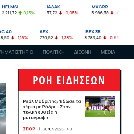
MSI
ΙΑΔΑΚ
MXGRR
ΣΑ
,72
0,13%
37,72
-0,05%
5.986,38
-0,23%
2.9
AEX
IBEX 35
ATX
-1,15%
770,52
-1,38%
8.783,40
-0,63%
4.007,
ΡΗΜΑΤΙΣΤΗΡΙΟ
ΠΟΛΙΤΙΚΗ
ΔΙΕΘΝΗ
MEDIA
ΡΟΗ ΕΙΔΗΣΕΩΝ
Ρεάλ Μαδρίτης: Έδωσε τα
χέρια με Ρόδρι – Στην
τελική ευθεία η
μεταγραφή
ΣΠΟΡ
30/07/2026, 14:01