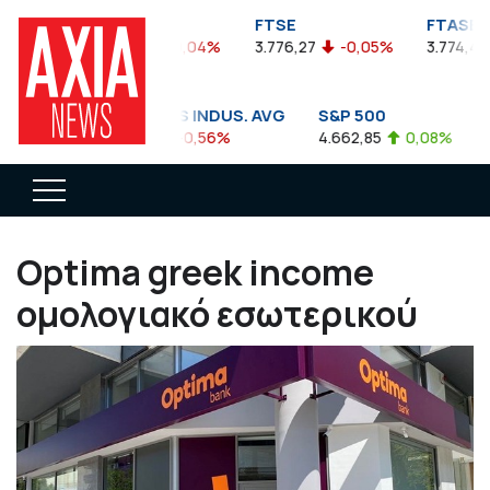
FTSEA
FTSE
FTASE
899,47
-0,04%
3.776,27
-0,05%
3.774,48
DOW JONES INDUS. AVG
S&P 500
35.911,81
-0,56%
4.662,85
0,08%
1
Optima greek income
ομολογιακό εσωτερικού