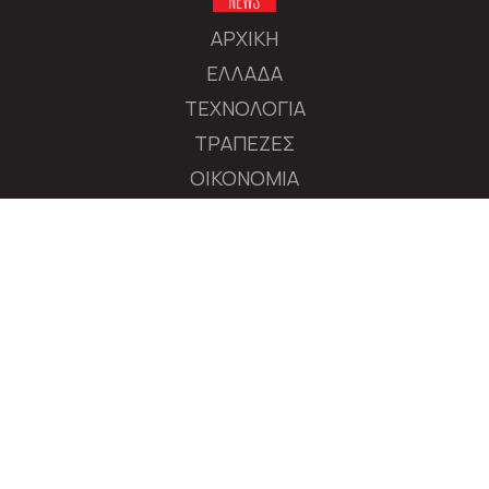
ΑΡΧΙΚΗ
ΕΛΛΑΔΑ
ΤΕΧΝΟΛΟΓΙΑ
ΤΡΑΠΕΖΕΣ
ΟΙΚΟΝΟΜΙΑ
ΔΙΕΘΝΕΙΣ ΑΓΟΡΕΣ
ΕΠΙΧΕΙΡΗΣΕΙΣ
ΧΡΗΜΑΤΙΣΤΗΡΙΟ
ΠΟΛΙΤΙΚΗ
ΔΙΕΘΝΗ
MEDIA
ΑΚΟΛΟΥΘΗΣΤΕ ΤΟ AXIANEWS.GR
|