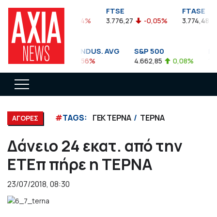
FTSEA
FTSE
FTASE
899,47
-0,04%
3.776,27
-0,05%
3.774,48
DOW JONES INDUS. AVG
S&P 500
NA
35.911,81
-0,56%
4.662,85
0,08%
14.
#
TAGS:
ΓΕΚ ΤΕΡΝΑ
ΤΕΡΝΑ
ΑΓΟΡΕΣ
Δάνειο 24 εκατ. από την
ΕΤΕπ πήρε η ΤΕΡΝΑ
23/07/2018, 08:30