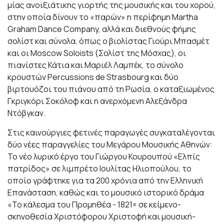
μίας ανοιξιάτικης γιορτής της μουσικής και του χορού,
στην οποία δίνουν το «παρών» η περίφημη Martha
Graham Dance Company, αλλά και διεθνούς φήμης
σολίστ και σύνολα, όπως ο βιολίστας Γιούρι Μπασμέτ
και οι Moscow Soloists (Σολίστ της Μόσχας), οι
πιανίστες Κάτια και Μαριέλ Λαμπέκ, το σύνολο
κρουστών Percussions de Strasbourg και δύο
βιρτουόζοι του πιάνου από τη Ρωσία, ο καταξιωμένος
Γκριγκόρι Σοκόλοφ και η ανερχόμενη Αλεξάνδρα
Ντόβγκαν.
Στις καινούργιες φετινές παραγωγές συγκαταλέγονται
δύο νέες παραγγελίες του Μεγάρου Μουσικής Αθηνών:
Το νέο λυρικό έργο του Γιώργου Κουρουπού «Ελπίς
πατρίδος» σε λιμπρέτο Ιουλίτας Ηλιοπούλου, το
οποίο γράφτηκε για τα 200 χρόνια από την Ελληνική
Επανάσταση, καθώς και το μουσικό ιστορικό δράμα
«Το κάλεσμα του Προμηθέα - 1821» σε κείμενο-
σκηνοθεσία Χριστόφορου Χριστοφή και μουσική-