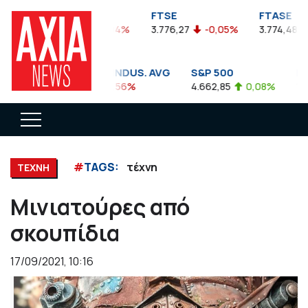
FTSEA
FTSE
FTASE
899,47
-0,04%
3.776,27
-0,05%
3.774,48
-
DOW JONES INDUS. AVG
S&P 500
NAS
35.911,81
-0,56%
4.662,85
0,08%
14.8
#
TAGS:
τέχνη
ΤΕΧΝΗ
Μινιατούρες από
σκουπίδια
17/09/2021, 10:16