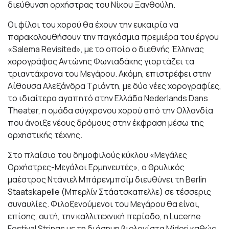
διεύθυνση ορχήστρας του Νίκου Ξανθούλη.
Οι φίλοι του χορού θα έχουν την ευκαιρία να
παρακολουθήσουν την παγκόσμια πρεμιέρα του έργου
«Salema Revisited», με το οποίο ο διεθνής Έλληνας
χορογράφος Αντώνης Φωνιαδάκης γιορτάζει τα
τριαντάχρονα του Μεγάρου. Ακόμη, επιστρέφει στην
Αίθουσα Αλεξάνδρα Τριάντη, με δύο νέες χορογραφίες,
το ιδιαίτερα αγαπητό στην Ελλάδα Νederlands Dans
Theater, η ομάδα σύγχρονου χορού από την Ολλανδία
που άνοιξε νέους δρόμους στην έκφραση μέσω της
ορχηστικής τέχνης.
Στο πλαίσιο του δημοφιλούς κύκλου «Μεγάλες
Ορχήστρες-Μεγάλοι Ερμηνευτές», ο θρυλικός
μαέστρος Ντάνιελ Μπάρενμποϊμ διευθύνει τη Berlin
Staatskapelle (Μπερλίν Στάατσκαπελλε) σε τέσσερις
συναυλίες. Φιλοξενούμενοι του Μεγάρου θα είναι,
επίσης, αυτή, την καλλιτεχνική περίοδο, η Lucerne
Festival Strings με τη διάσημη βιολονίστα Midori καθώς