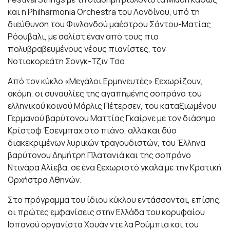
και η Philharmonia Orchestra του Λονδίνου, υπό τη
διεύθυνση του Φινλανδού μαέστρου Σάντου-Ματίας
Ρόουβαλι, με σολίστ έναν από τους πιο
πολυβραβευμένους νέους πιανίστες, τον
Νοτιοκορεάτη Σονγκ-Τζιν Τσο.
Από τον κύκλο «Μεγάλοι Ερμηνευτές» ξεχωρίζουν,
ακόμη, οι συναυλίες της αγαπημένης σοπράνο του
ελληνικού κοινού Μάρλις Πέτερσεν, του καταξιωμένου
Γερμανού βαρύτονου Ματτίας Γκαίρνε με τον διάσημο
Kρίστοφ Έσενμπαχ στο πιάνο, αλλά και δύο
διακεκριμένων λυρικών τραγουδιστών, του Έλληνα
βαρύτονου Δημήτρη Πλατανιά και της σοπράνο
Ντινάρα Αλίεβα, σε ένα ξεχωριστό γκαλά με την Κρατική
Ορχήστρα Αθηνών.
Στο πρόγραμμα του ίδιου κύκλου εντάσσονται, επίσης,
οι πρώτες εμφανίσεις στην Ελλάδα του κορυφαίου
Ισπανού οργανίστα Χουάν ντε λα Ρούμπια και του