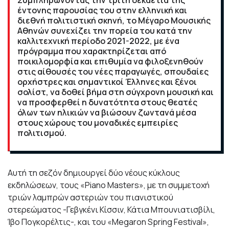
έντονης παρουσίας του στην ελληνική και
διεθνή πολιτιστική σκηνή, το Μέγαρο Μουσικής
Αθηνών συνεχίζει την πορεία του κατά την
καλλιτεχνική περίοδο 2021-2022, με ένα
πρόγραμμα που χαρακτηρίζεται από
ποικιλομορφία και επιθυμία να φιλοξενηθούν
στις αίθουσές του νέες παραγωγές, σπουδαίες
ορχήστρες και σημαντικοί Έλληνες και ξένοι
σολίστ, να δοθεί βήμα στη σύγχρονη μουσική και
να προσφερθεί η δυνατότητα στους θεατές
όλων των ηλικιών να βιώσουν ζωντανά μέσα
στους χώρους του μοναδικές εμπειρίες
πολιτισμού.
Αυτή τη σεζόν δημιουργεί δύο νέους κύκλους
εκδηλώσεων, τους «Piano Masters», με τη συμμετοχή
τριών λαμπρών αστεριών του πιανιστικού
στερεώματος -Γεβγκένι Κίσσιν, Κάτια Μπουνιατισβίλι,
Ίβο Πογκορέλτις-, και του «Megaron Spring Festival»,