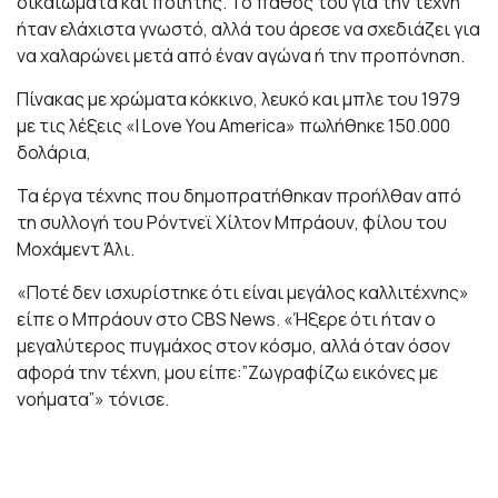
δικαιώματα και ποιητής. Το πάθος του για την τέχνη
ήταν ελάχιστα γνωστό, αλλά του άρεσε να σχεδιάζει για
να χαλαρώνει μετά από έναν αγώνα ή την προπόνηση.
Πίνακας με χρώματα κόκκινο, λευκό και μπλε του 1979
με τις λέξεις «I Love You America» πωλήθηκε 150.000
δολάρια,
Τα έργα τέχνης που δημοπρατήθηκαν προήλθαν από
τη συλλογή του Ρόντνεϊ Χίλτον Μπράουν, φίλου του
Μοχάμεντ Άλι.
«Ποτέ δεν ισχυρίστηκε ότι είναι μεγάλος καλλιτέχνης»
είπε ο Μπράουν στο CBS News. «Ήξερε ότι ήταν ο
μεγαλύτερος πυγμάχος στον κόσμο, αλλά όταν όσον
αφορά την τέχνη, μου είπε:”Ζωγραφίζω εικόνες με
νοήματα”» τόνισε.