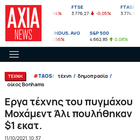
FTSEA
FTSE
FTASE
899,47
-0,04%
3.776,27
-0,05%
3.774,48
DOW JONES INDUS. AVG
S&P 500
NA
35.911,81
-0,56%
4.662,85
0,08%
14.
#
TAGS:
τέχνη
δημοπρασία
ΤΕΧΝΗ
οίκος Bonhams
Eργα τέχνης του πυγμάχου
Μοχάμεντ Άλι πουλήθηκαν
$1 εκατ.
11/10/2021, 10:37