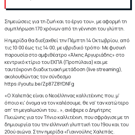
Σημειώσεις για τη ζωή και το έργο του», με αφορμή τη
συμπλήρωση 170 χρόνων από τη γέννηση του γλύπτη.
Η ημερίδα θα διεξαχθεί την Πέμπτη 14 Οκτωβρίου, από
τις 10:00 έως τις 14:00, με υβριδικό τρόπο: Με φυσική
παρουσία στο αμφιθέατρο «Άλκης Αργυριάδης» στο
κεντρικό κτίριο του ΕΚΠΑ (Προπύλαια) και με
ταυτόχρονη διαδικτυακή μετάδοση (live streaming),
ακολουθώντας τον σύνδεσμο
https://youtu.be/Zp87Z8YDNFg
«Ο Χαλεπάς είναι ο Νεοέλληνας καλλιτέχνης που, μ'
όποιο κι' όνομα να τον καλέσουμε, θε να' ταν κατώτερο
απ' τη μεγαλωσύνη του… », ανέφερε ο Δημήτρης
Πικιώνης για τον Τήνιο καλλιτέχνη, που σφράγισε με τη
δημιουργία του την ελληνική γλυπτική του 19ου και του
20ού αιώνα. Στην ημερίδα «Γιαννούλης Χαλεπάς.