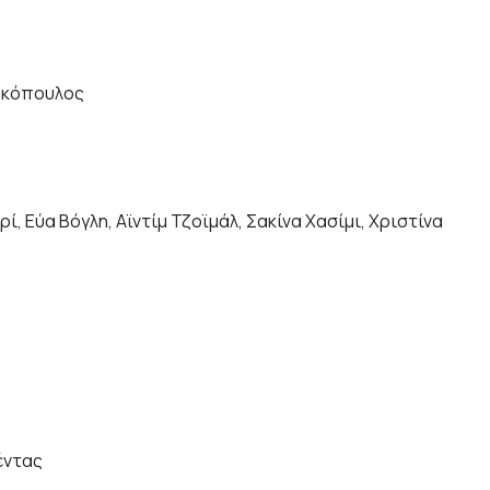
αρκόπουλος
, Εύα Βόγλη, Aϊντίμ Τζοϊμάλ, Σακίνα Χασίμι, Χριστίνα
έντας