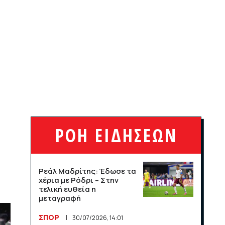
Νορβηγίας
ΣΠΟΡ
13/07/2026, 13:50
Η Παραγουανή
γερουσιαστής απειλεί με
μήνυση τον Κιλιάν Εμπαπέ
ΣΠΟΡ
08/07/2026, 14:15
ΡΟΗ ΕΙΔΗΣΕΩΝ
Ρεάλ Μαδρίτης: Έδωσε τα
χέρια με Ρόδρι – Στην
τελική ευθεία η
μεταγραφή
ΣΠΟΡ
30/07/2026, 14:01