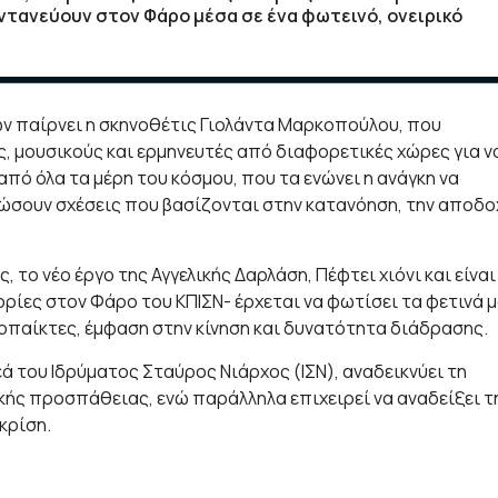
ντανεύουν στον Φάρο μέσα σε ένα φωτεινό, ονειρικό
ών παίρνει η σκηνοθέτις Γιολάντα Μαρκοπούλου, που
, μουσικούς και ερμηνευτές από διαφορετικές χώρες για ν
από όλα τα μέρη του κόσμου, που τα ενώνει η ανάγκη να
ώσουν σχέσεις που βασίζονται στην κατανόηση, την αποδο
 το νέο έργο της Αγγελικής Δαρλάση, Πέφτει χιόνι και είναι
τορίες στον Φάρο του ΚΠΙΣΝ- έρχεται να φωτίσει τα φετινά 
οπαίκτες, έμφαση στην κίνηση και δυνατότητα διάδρασης.
 του Ιδρύματος Σταύρος Νιάρχος (ΙΣΝ), αναδεικνύει τη
κής προσπάθειας, ενώ παράλληλα επιχειρεί να αναδείξει τ
κρίση.