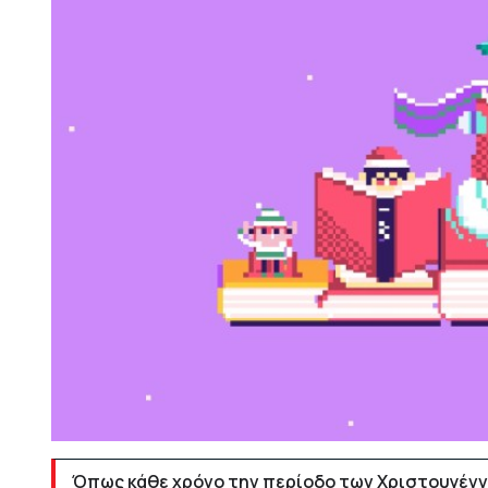
Όπως κάθε χρόνο την περίοδο των Χριστουγέννω