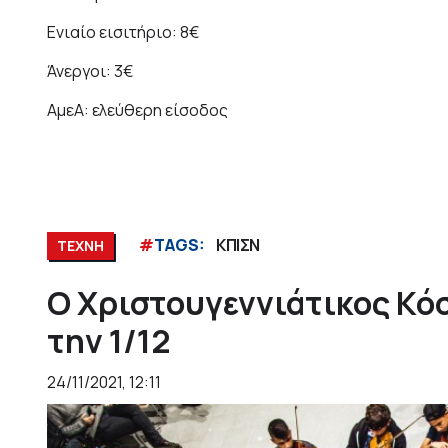
Ενιαίο εισιτήριο: 8€
Άνεργοι: 3€
ΑμεΑ: ελεύθερη είσοδος
#
TAGS:
ΚΠΙΣΝ
ΤΕΧΝΗ
Ο Χριστουγεννιάτικος Κό
την 1/12
24/11/2021, 12:11