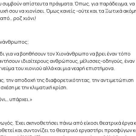
υ συμβούν απίστευτα πράγματα. Όπως, για παράδειγμα, να
χή σου να χιονίσει. Όμως κανείς -ούτε και τα Ξωτικά ακόμ
από… ροζ χιόνι!
ιονάνθρωπος;
ίδι για να βοηθήσουν τον Χιονάνθρωπο να βρει έναν τόπο
ναντήσουν ιδιαίτερους ανθρώπους, μέλισσες-οδηγούς, έναν
νεύμα του χιονιού αλλά και μια νεαρή επιστήμονα.
ας, την αποδοχή της διαφορετικότητας, την αντιμετώπιση
σχέση με την κλιματική κρίση.
όνι… υπάρχει.»
γός. Έχει σκηνοθετήσει πάνω από είκοσι θεατρικά έργα 
νοθετεί και συντονίζει το θεατρικό εργαστήρι προσφύγων κ