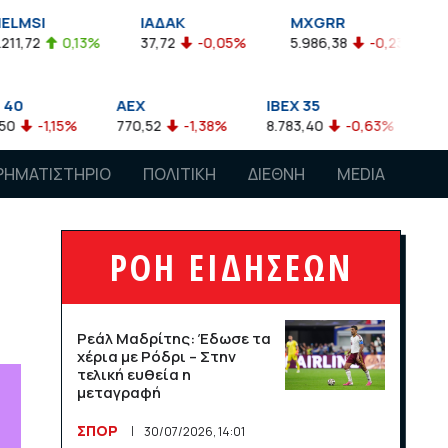
ΙΑΔΑΚ
MXGRR
ΣΑΓΔ
3%
37,72
-0,05%
5.986,38
-0,23%
2.924,61
-
AEX
IBEX 35
ATX
770,52
-1,38%
8.783,40
-0,63%
4.007,68
-0,
ΡΗΜΑΤΙΣΤΗΡΙΟ
ΠΟΛΙΤΙΚΗ
ΔΙΕΘΝΗ
MEDIA
ΡΟΗ ΕΙΔΗΣΕΩΝ
Ρεάλ Μαδρίτης: Έδωσε τα
χέρια με Ρόδρι – Στην
τελική ευθεία η
μεταγραφή
ΣΠΟΡ
30/07/2026, 14:01