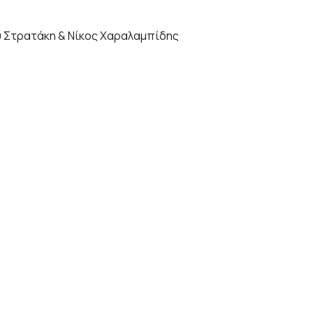
κυ Στρατάκη & Νίκος Χαραλαμπίδης