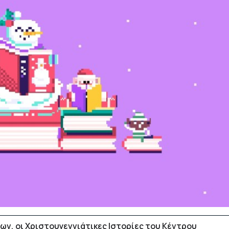
ν, οι Χριστουγεννιάτικες Ιστορίες του Κέντρου