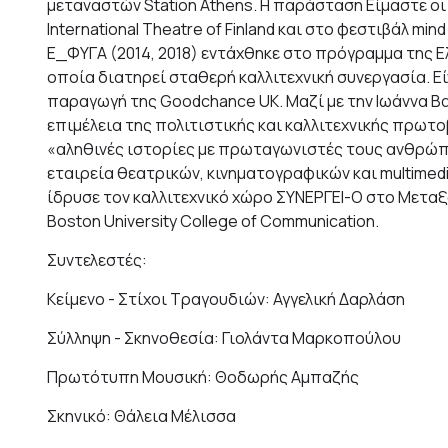
μεταναστών Station Αthens. Η παράσταση Είμαστε οι
International Theatre of Finland και στο φεστιβάλ min
Ε_ΦΥΓΑ (2014, 2018) εντάχθηκε στο πρόγραμμα της Ελ
οποία διατηρεί σταθερή καλλιτεχνική συνεργασία. 
παραγωγή της Goodchance UK. Μαζί με την Ιωάννα Βαλ
επιμέλεια της πολιτιστικής και καλλιτεχνικής πρωτοβ
«αληθινές ιστορίες με πρωταγωνιστές τους ανθρώπο
εταιρεία θεατρικών, κινηματογραφικών και multimed
ίδρυσε τον καλλιτεχνικό χώρο ΣΥΝΕΡΓΕΙ-Ο στο Μετ
Boston University College of Communication.
Συντελεστές:
Κείμενο - Στίχοι Τραγουδιών: Αγγελική Δαρλάση
Σύλληψη - Σκηνοθεσία: Γιολάντα Μαρκοπούλου
Πρωτότυπη Μουσική: Θοδωρής Αμπαζής
Σκηνικό: Θάλεια Μέλισσα