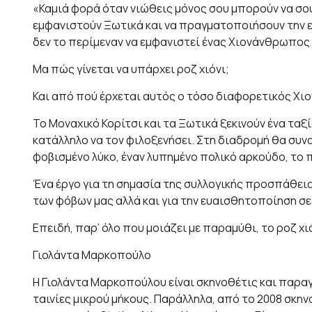
«Καμιά φορά όταν νιώθεις μόνος σου μπορούν να σο
εμφανιστούν Ξωτικά και να πραγματοποιήσουν την ευ
δεν το περίμεναν να εμφανιστεί ένας Χιονάνθρωπος 
Μα πώς γίνεται να υπάρχει ροζ χιόνι;
Και από πού έρχεται αυτός ο τόσο διαφορετικός Χ
Το Μοναχικό Κορίτσι και τα Ξωτικά ξεκινούν ένα ταξ
κατάλληλο να τον φιλοξενήσει. Στη διαδρομή θα συ
φοβισμένο λύκο, έναν λυπημένο πολικό αρκούδο, το π
Ένα έργο για τη σημασία της συλλογικής προσπάθει
των φόβων μας αλλά και για την ευαισθητοποίηση σε 
Επειδή, παρ’ όλο που μοιάζει με παραμύθι, το ροζ χι
Γιολάντα Μαρκοπούλο
Η Γιολάντα Μαρκοπούλου είναι σκηνοθέτις και παραγω
ταινίες μικρού μήκους. Παράλληλα, από το 2008 σκη