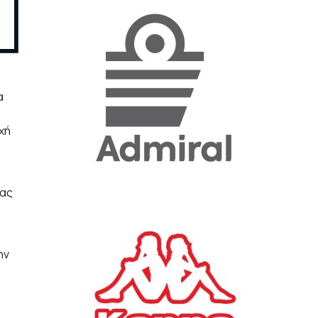
«Η ακρίβεια «γονατίζει»
την κοινωνία - Νέα μεγάλη
έρευνα της Pulse για το
Ε.Ε.Α.
α
ΟΙΚΟΝΟΜΙΑ
23/07/2026, 12:50
χή
Aktor: Δεν θα γίνουν
δεκτές προσφορές κάτω
των 11,25 ευρώ στην
αύξηση κεφαλαίου
μας
ΕΠΙΧΕΙΡΗΣΕΙΣ
22/07/2026, 12:12
ην
Κ. Πιερρακάκης: Νέα
εποχή για το Ολυμπιακό
Κωπηλατοδρόμιο - Η
δημόσια περιουσία είναι
περιουσία όλων των