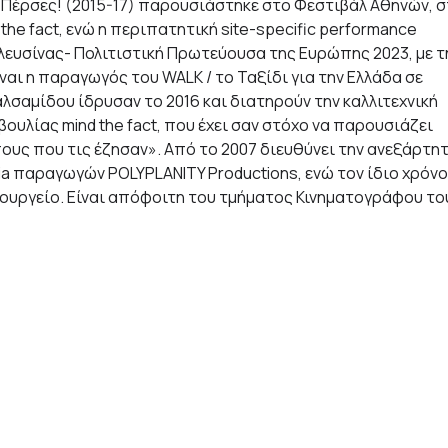
 Πέρσες! (2015-17) παρουσιάστηκε στο Φεστιβάλ Αθηνών, 
d the fact, ενώ η περιπατητική site-specific performance
ευσίνας- Πολιτιστική Πρωτεύουσα της Ευρώπης 2023, με τ
Είναι η παραγωγός του WALK / το Ταξίδι για την Ελλάδα σε
σαμίδου ίδρυσαν το 2016 και διατηρούν την καλλιτεχνική
ουλίας mind the fact, που έχει σαν στόχο να παρουσιάζει
υς που τις έζησαν». Από το 2007 διευθύνει την ανεξάρτη
ia παραγωγών POLYPLANITY Productions, ενώ τον ίδιο χρόνο
αξουργείο. Είναι απόφοιτη του τμήματος Κινηματογράφου το