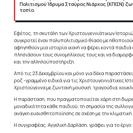
Πολιτισμού Ίδρυμα Σταύρος Νιάρχος (ΚΠΙΣΝ) ζω
τοπίο.
Εφέτος, τη σκυτάλη των Χριστουγεννιάτικων Ιστορι
συγκροτεί έναν πολυπολιτισμικό θίασο με ηθοποιούς
αφηγηθούν μια ιστορία ικανή να φέρει κοντά παιδιά 
πλησιάσουν τους συνομηλίκους τους και να διαμορφ
και την αλληλοϋποστήριξη.
Από τις 23 Δεκεμβρίου και μόνο για δέκα παραστάσεις,
ροζ -γραμμένο ειδικά για τις Χριστουγεννιάτικες Ισ
Χριστούγεννα με ζωντανή μουσική, τραγούδια, κουκλ
Η παράσταση, που πραγματοποιείται χάρη στη δωρεά
μοναδικότητα κάθε παιδιού, τη σημασία της συλλογι
ανάγκη ευαισθητοποίησης σε σχέση με την κλιματική 
Η συγγραφέας, Αγγελική Δαρλάση, γράφει για το έργο: