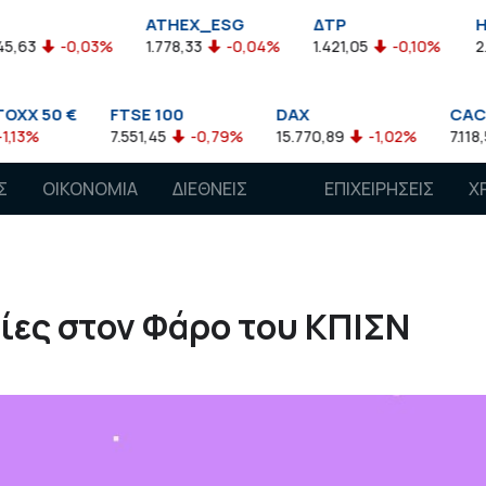
ATHEX_ESG
ΔΤΡ
HELMSI
03%
1.778,33
-0,04%
1.421,05
-0,10%
2.211,72
0,1
FTSE 100
DAX
CAC 40
7.551,45
-0,79%
15.770,89
-1,02%
7.118,50
-1,15%
Σ
ΟΙΚΟΝΟΜΙΑ
ΔΙΕΘΝΕΙΣ
ΕΠΙΧΕΙΡΗΣΕΙΣ
Χ
ΑΓΟΡΕΣ
ίες στον Φάρο του ΚΠΙΣΝ