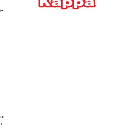
Ελλήνων
η-
ΟΙΚΟΝΟΜΙΑ
22/07/2026, 12:11
Οι επιχειρήσεις ανοίγουν
την ατζέντα της ΔΕΘ – Τα
αιτήματα προς τον
πρωθυπουργό
ΕΠΙΧΕΙΡΗΣΕΙΣ
22/07/2026, 12:09
ΕΣΠΑ για επιχειρήσεις:
Όλα όσα πρέπει να
γνωρίζετε πριν ανοίξει ο
φάκελος της αίτησης
ΟΙΚΟΝΟΜΙΑ
21/07/2026, 12:36
και
αι
Τουρισμός: Διψήφια