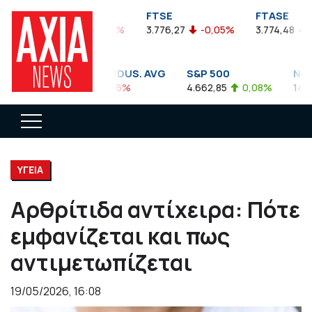
FTSEA
FTSE
FTASE
899,47
-0,04%
3.776,27
-0,05%
3.774,48
-0,
DOW JONES INDUS. AVG
S&P 500
NASD
35.911,81
-0,56%
4.662,85
0,08%
14.893
ΥΓΕΙΑ
Αρθρίτιδα αντίχειρα: Πότε
εμφανίζεται και πως
αντιμετωπίζεται
19/05/2026, 16:08