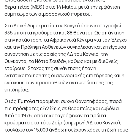
θεραπείας (ΜΕΘ) στις 14 Μαΐου, μετά την εμφάνιση
συμπτωμάτων αιμορραγικού πυρετού.
Στη Λαϊκή Δημοκρατία του Κονγκό έχουν καταγραφεί
336 ύποπτα κρούσματα και 88 θάνατοι. Ως απάντηση
στην κατάσταση, τα Αφρικανικά Κέντρα για τον Έλεγχο
και την Πρόληψη Ασθενειών συγκάλεσαν κατεπείγουσα
συνάντηση με τις αρχές της ΛΔ του Κονγκό, την
Ουγκάντα, το Νότιο Σουδάν, καθώς και με διεθνείς
εταίρους. Στόχος της συνάντησης ήταν η
εντατικοποίηση της διασυνοριακής επιτήρησης και η
ενίσχυση των προσπαθειών αντιμετώπισης της
επιδημίας.
Ο ιός Έμπολα παραμένει συχνά θανατηφόρος, παρά
τις πρόσφατες εξελίξεις σε θεραπείες και εμβόλια.
Από το 1976, οπότε καταγράφηκαν τα πρώτα
κρούσματα στο τότε Ζαΐρ (σημερινή ΛΔ του Κονγκό),
τουλάχιστον 15.000 άνθρωποι έχουν χάσει τη ζωή τους