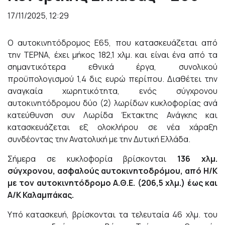
17/11/2025, 12:29
Ο αυτοκινητόδρομος Ε65, που κατασκευάζεται από
την ΤΕΡΝΑ, έχει μήκος 182,1 χλμ. και είναι ένα από τα
σημαντικότερα εθνικά έργα, συνολικού
προϋπολογισμού 1,4 δις ευρώ περίπου. Διαθέτει την
αναγκαία χωρητικότητα, ενός σύγχρονου
αυτοκινητόδρομου δύο (2) λωρίδων κυκλοφορίας ανά
κατεύθυνση συν Λωρίδα Έκτακτης Ανάγκης και
κατασκευάζεται εξ ολοκλήρου σε νέα χάραξη
συνδέοντας την Ανατολική με την Δυτική Ελλάδα.
Σήμερα σε κυκλοφορία βρίσκονται
136
χλμ.
σύγχρονου, ασφαλούς αυτοκινητοδρόμου, από Η/Κ
με τον αυτοκινητόδρομο Α.Θ.Ε. (206,5 χλμ.) έως και
Α/Κ Καλαμπάκας.
Υπό κατασκευή, βρίσκονται τα τελευταία 46 χλμ. του