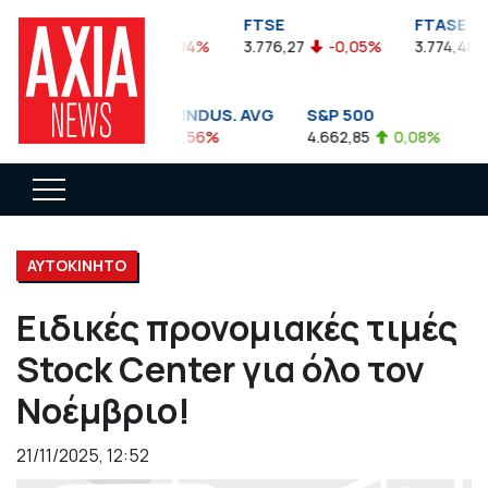
FTSEA
FTSE
FTASE
899,47
-0,04%
3.776,27
-0,05%
3.774,48
DOW JONES INDUS. AVG
S&P 500
NA
35.911,81
-0,56%
4.662,85
0,08%
14.
ΑΥΤΟΚΙΝΗΤΟ
Ειδικές προνομιακές τιμές
Stock Center για όλο τον
Νοέμβριο!
21/11/2025, 12:52