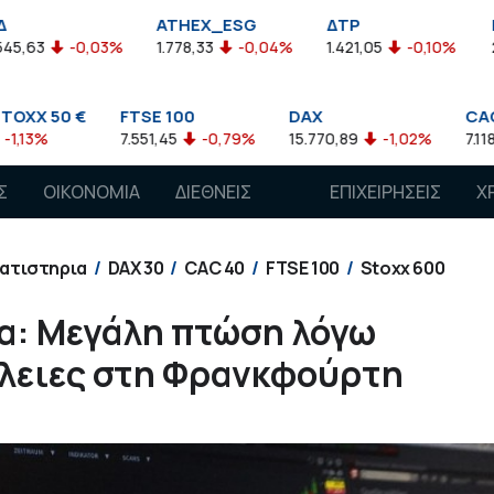
ATHEX_ESG
ΔΤΡ
HELMSI
%
1.778,33
-0,04%
1.421,05
-0,10%
2.211,72
0,13
FTSE 100
DAX
CAC 40
7.551,45
-0,79%
15.770,89
-1,02%
7.118,50
-1,15%
Σ
ΟΙΚΟΝΟΜΙΑ
ΔΙΕΘΝΕΙΣ
ΕΠΙΧΕΙΡΗΣΕΙΣ
Χ
ΑΓΟΡΕΣ
ατιστηρια
DAX 30
CAC 40
FTSE 100
Stoxx 600
α: Μεγάλη πτώση λόγω
ώλειες στη Φρανκφούρτη