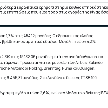
κυριότερα ευρωπαϊκά χρηματιστήρια καθώς επηρεάστηκ
τις επιπτώσεις που είχε τόσο στις αγορές της Κίνας όσ
η 1,7% στις 454,12 μονάδες. Ο εξορυκτικός κλάδος
ν βρέθηκαν σε αρνητικό έδαφος. Μεγάλη πτώση 4,3%
 2,3% στις 15.132,06 μονάδες μετά την αναδιάρθρωση του
στάμενες. Πρόκειται για τις μετοχές των Airbus, Zalando,
orsche Automobil Holding, Brenntag, Puma και Quiagen.
τις 6.455,81 μονάδες. Στο Λονδίνο ο δείκτης FTSE 100
έγραψε μεγάλη πτώση 2,6%, ενώ στη Μαδρίτη ο δείκτης IBE