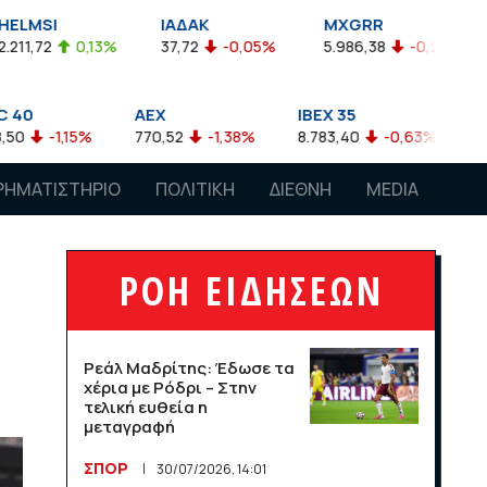
ΙΑΔΑΚ
MXGRR
ΣΑΓΔ
%
37,72
-0,05%
5.986,38
-0,23%
2.924,61
-0
AEX
IBEX 35
ATX
770,52
-1,38%
8.783,40
-0,63%
4.007,68
-0,57
ΡΗΜΑΤΙΣΤΗΡΙΟ
ΠΟΛΙΤΙΚΗ
ΔΙΕΘΝΗ
MEDIA
ΡΟΗ ΕΙΔΗΣΕΩΝ
Ρεάλ Μαδρίτης: Έδωσε τα
χέρια με Ρόδρι – Στην
τελική ευθεία η
μεταγραφή
ΣΠΟΡ
30/07/2026, 14:01