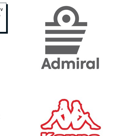
αν
ο
«Η ακρίβεια «γονατίζει»
την κοινωνία - Νέα μεγάλη
έρευνα της Pulse για το
Ε.Ε.Α.
ΟΙΚΟΝΟΜΙΑ
23/07/2026, 12:50
Aktor: Δεν θα γίνουν
δεκτές προσφορές κάτω
των 11,25 ευρώ στην
αύξηση κεφαλαίου
ΕΠΙΧΕΙΡΗΣΕΙΣ
22/07/2026, 12:12
Κ. Πιερρακάκης: Νέα
X
εποχή για το Ολυμπιακό
Κωπηλατοδρόμιο - Η
δημόσια περιουσία είναι
περιουσία όλων των