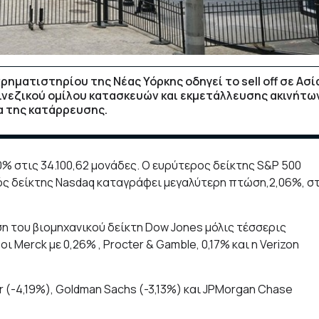
ηματιστηρίου της Νέας Υόρκης οδηγεί το sell off σε Ασί
ινεζικού ομίλου κατασκευών και εκμετάλλευσης ακινήτω
α της κατάρρευσης.
0% στις 34.100,62 μονάδες. Ο ευρύτερος δείκτης S&P 500
κός δείκτης Nasdaq καταγράφει μεγαλύτερη πτώση,2,06%, σ
η του βιομηχανικού δείκτη Dow Jones μόλις τέσσερις
ι Merck με 0,26% , Procter & Gamble, 0,17% και η Verizon
r (-4,19%), Goldman Sachs (-3,13%) και JPMorgan Chase