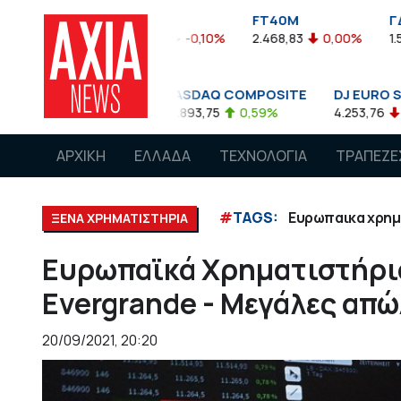
FTASE
FT40M
ΓΔ
3.774,48
-0,10%
2.468,83
0,00%
1.545,63
-0,03
NASDAQ COMPOSITE
DJ EURO STOXX 50 €
0,08%
14.893,75
0,59%
4.253,76
-1,13%
ΑΡΧΙΚΗ
ΕΛΛΑΔΑ
ΤΕΧΝΟΛΟΓΙΑ
ΤΡΑΠΕΖΕ
#
TAGS:
Ευρωπαικα χρημ
ΞΕΝΑ ΧΡΗΜΑΤΙΣΤΗΡΙΑ
Ευρωπαϊκά Χρηματιστήρι
Evergrande - Μεγάλες απ
20/09/2021, 20:20