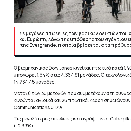
Σε μεγάλες απώλειες των βασικών δεικτών του χρ
και Ευρώπη, λόγω της υπόθεσης του γιγάντιου κ
της Evergrande, η οποία βρίσκεται στα πρόθυρ
Ο βιομηχανικός Dow Jones κινείται πτωτικά κατά 1,4
υποχωρεί 1,54% στις 4.364,81 μονάδες. Ο τεχνολογι
14.734,45 μονάδες.
Μεταξύ των 30 μετοχών που συμμετέχουν στη σύνθεσ
κινούνται ανιδικά και 26 πτωτικά. Κέρδη σημειώνουν ο
Communications 0,17%.
Τις μεγαλύτερες απώλειες καταγράφουν οι Caterpilla
(-2,39%).