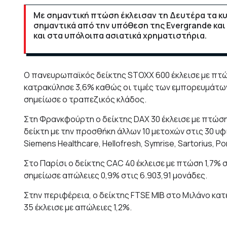
Με σημαντική πτώση έκλεισαν τη Δευτέρα τα 
σημαντικά από την υπόθεση της Evergrande και 
και στα υπόλοιπα ασιατικά χρηματιστήρια.
Ο πανευρωπαϊκός δείκτης STOXX 600 έκλεισε με πτώσ
κατρακύλησε 3,6% καθώς οι τιμές των εμπορευμάτω
σημείωσε ο τραπεζικός κλάδος.
Στη Φρανκφούρτη ο δείκτης DAX 30 έκλεισε με πτώση
δείκτη με την προσθήκη άλλων 10 μετοχών στις 30 υφι
Siemens Healthcare, Hellofresh, Symrise, Sartorius, P
Στο Παρίσι ο δείκτης CAC 40 έκλεισε με πτώση 1,7% σ
σημείωσε απώλειες 0,9% στις 6.903,91 μονάδες.
Στην περιφέρεια, ο δείκτης FTSE MIB στο Μιλάνο κατ
35 έκλεισε με απώλειες 1,2%.