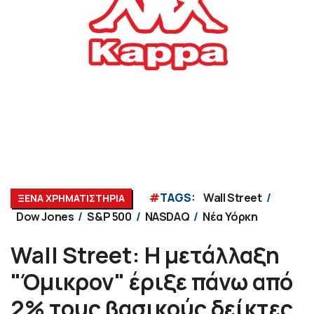
#
TAGS:
Wall Street
ΞΕΝΑ ΧΡΗΜΑΤΙΣΤΗΡΙΑ
Dow Jones
S&P 500
NASDAQ
Νέα Υόρκη
Wall Street: Η μετάλλαξη
"Όμικρον" έριξε πάνω από
2% τους βασικούς δείκτες