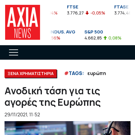
FTSEA
FTSE
FTASE
899,47
-0,04%
3.776,27
-0,05%
3.774,48
DOW JONES INDUS. AVG
S&P 500
NA
35.911,81
-0,56%
4.662,85
0,08%
14.
#
TAGS:
ευρώπη
ΞΕΝΑ ΧΡΗΜΑΤΙΣΤΗΡΙΑ
Ανοδική τάση για τις
αγορές της Ευρώπης
29/11/2021, 11:52