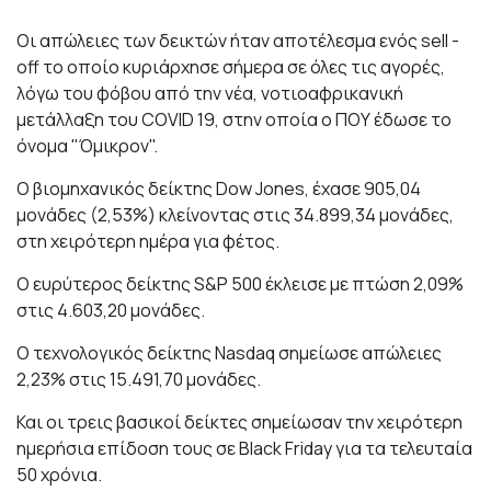
Οι απώλειες των δεικτών ήταν αποτέλεσμα ενός sell -
off το οποίο κυριάρχησε σήμερα σε όλες τις αγορές,
λόγω του φόβου από την νέα, νοτιοαφρικανική
μετάλλαξη του COVID 19, στην οποία ο ΠΟΥ έδωσε το
όνομα "Όμικρον".
Ο βιομηχανικός δείκτης Dow Jones, έχασε 905,04
μονάδες (2,53%) κλείνοντας στις 34.899,34 μονάδες,
στη χειρότερη ημέρα για φέτος.
Ο ευρύτερος δείκτης S&P 500 έκλεισε με πτώση 2,09%
στις 4.603,20 μονάδες.
Ο τεχνολογικός δείκτης Nasdaq σημείωσε απώλειες
2,23% στις 15.491,70 μονάδες.
Και οι τρεις βασικοί δείκτες σημείωσαν την χειρότερη
ημερήσια επίδοση τους σε Black Friday για τα τελευταία
50 χρόνια.