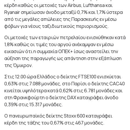
κέρδη καθώς οι μετοχές των Airbus, Lufthansa και
Ryanair σημείωσαν άνοδο μεταξύ 0,7% και 1,7% ύστερα
από τις μεγάλες απώλειες της Παρασκευής εν μέσω
φόβων για νέους ταξιδιωτικούς περιορισμούς.
Οι μετοχές των εταιριών πετρελαίου ενισχύθηκαν κατά
1,8% καθώς οι τιμές του αργού ανέκαμψαν εν μέσω
εικασιών ότι η συμμαχία ΟΠΕΚ+ ίσως αναστείλει την
αύξηση της παραγωγής ως απάντηση στην εξάπλωση
της Όμικρον.
Στις 12.00 ώρα Ελλάδος ο δείκτης FTSE100 ενισχύεται
0,63% στις 7.088 μονάδες, στο Παρίσι ο δείκτης CAC40
κινείται υψηλότερα κατά 0,62% στις 6.781 μονάδες και
στη Φρανκφούρτη ο δείκτης DAX καταγράφει άνοδο
0,39% στις 15.317 μονάδες.
Ο πανευρωπαϊκός δείκτης Stoxx 600 καταγράφει
κέρδη της τάξης του 0,67% στις 467 μονάδες.