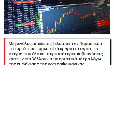
Με μεγάλες απώλειες έκλεισαν την Παρασκευή
τα κυριότερα ευρωπαϊκά χρηματιστήρια, τη
στιγμή που όλο και περισσότερες κυβερνήσεις
κρατών επιβάλλουν περιοριστικά μέτρα λόγω
της εμφάνισης της νοτιοαφρικανικής
μετάλλαξης του COVID 19.
Η εξέλιξη αυτή δημιουργεί στο επενδυτικό κοινό
αφ΄ενός φοβίες για την αποτελεσματικότητα των
εμβολίων αλλά και έντονη ανησυχία για το αν θα
επαναληφθούν τα λοκντάουνς, που θα "φρενάρουν "
για μια ακόμη φορά την οικονομική ανάπτυξη.