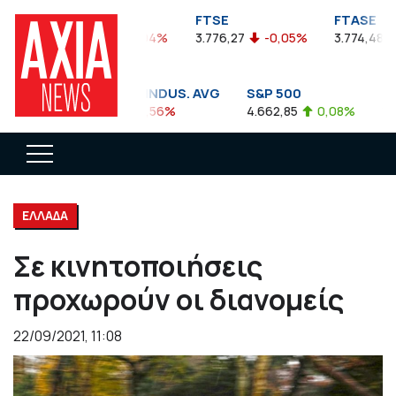
FTSEA
FTSE
FTASE
899,47
-0,04%
3.776,27
-0,05%
3.774,48
DOW JONES INDUS. AVG
S&P 500
NAS
35.911,81
-0,56%
4.662,85
0,08%
14.8
ΕΛΛΑΔΑ
Σε κινητοποιήσεις
προχωρούν οι διανομείς
22/09/2021, 11:08