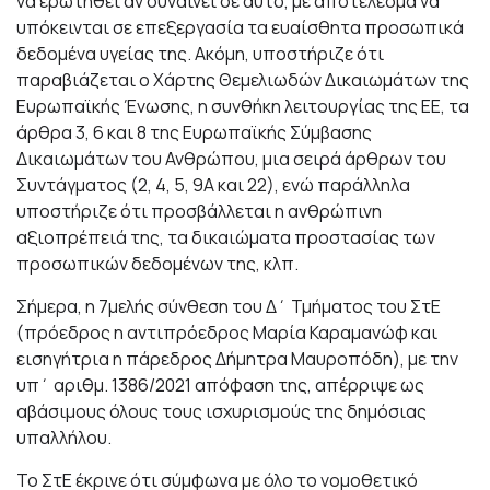
να ερωτηθεί αν συναινεί σε αυτό, με αποτέλεσμα να
υπόκεινται σε επεξεργασία τα ευαίσθητα προσωπικά
δεδομένα υγείας της. Ακόμη, υποστήριζε ότι
παραβιάζεται ο Χάρτης Θεμελιωδών Δικαιωμάτων της
Ευρωπαϊκής Ένωσης, η συνθήκη λειτουργίας της ΕΕ, τα
άρθρα 3, 6 και 8 της Ευρωπαϊκής Σύμβασης
Δικαιωμάτων του Ανθρώπου, μια σειρά άρθρων του
Συντάγματος (2, 4, 5, 9Α και 22), ενώ παράλληλα
υποστήριζε ότι προσβάλλεται η ανθρώπινη
αξιοπρέπειά της, τα δικαιώματα προστασίας των
προσωπικών δεδομένων της, κλπ.
Σήμερα, η 7μελής σύνθεση του Δ΄ Τμήματος του ΣτΕ
(πρόεδρος η αντιπρόεδρος Μαρία Καραμανώφ και
εισηγήτρια η πάρεδρος Δήμητρα Μαυροπόδη), με την
υπ΄ αριθμ. 1386/2021 απόφαση της, απέρριψε ως
αβάσιμους όλους τους ισχυρισμούς της δημόσιας
υπαλλήλου.
Το ΣτΕ έκρινε ότι σύμφωνα με όλο το νομοθετικό