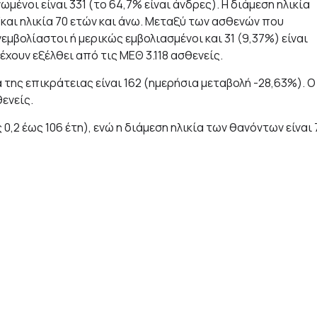
νοι είναι 331 (το 64,7% είναι άνδρες). Η διάμεση ηλικία
ή/και ηλικία 70 ετών και άνω. Μεταξύ των ασθενών που
εμβολίαστοι ή μερικώς εμβολιασμένοι και 31 (9,37%) είναι
χουν εξέλθει από τις ΜΕΘ 3.118 ασθενείς.
της επικράτειας είναι 162 (ημερήσια μεταβολή -28,63%). Ο
ενείς.
0,2 έως 106 έτη), ενώ η διάμεση ηλικία των θανόντων είναι 