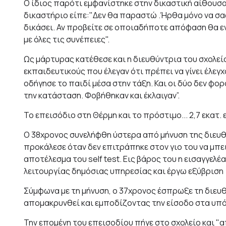
Ο ίδιος παρότι εμφανίστηκε στην δικαστική αίθουσ
δικαστήριο είπε:"Δεν θα παραστώ .Ήρθα μόνο να σας
δικάσει. Αν προβείτε σε οποιαδήποτε απόφαση θα ε
με όλες τις συνέπειες".
Ως μάρτυρας κατέθεσε και η διευθύντρια του σχολεί
εκπαιδευτικούς που έλεγαν ότι πρέπει να γίνει έλεγχ
οδήγησε το παιδί μέσα στην τάξη. Και οι δύο δεν φ
την κατάσταση. Φοβήθηκαν και έκλαιγαν”.
Το επεισόδιο στη Θέρμη και το πρόστιμο... 2,7 εκατ.
Ο 38χρονος συνελήφθη ύστερα από μήνυση της διευθ
προκάλεσε όταν δεν επιτράπηκε στον γιο του να μπει
αποτέλεσμα του self test. Εις βάρος του η εισαγγελέ
λειτουργίας δημόσιας υπηρεσίας και έργω εξύβριση
Σύμφωνα με τη μήνυση, ο 37χρονος έσπρωξε τη διευθ
απομακρυνθεί και εμποδίζοντας την είσοδο στα υπό
Την επομένη του επεισοδίου πήγε στο σχολείο και "