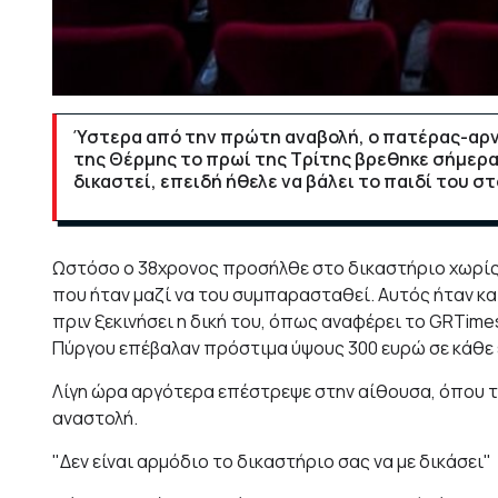
Ύστερα από την πρώτη αναβολή, ο πατέρας-αρν
της Θέρμης το πρωί της Τρίτης βρεθηκε σήμερα
δικαστεί, επειδή ήθελε να βάλει το παιδί του στο
Ωστόσο ο 38χρονος προσήλθε στο δικαστήριο χωρίς 
που ήταν μαζί να του συμπαρασταθεί. Αυτός ήταν κα
πριν ξεκινήσει η δική του, όπως αναφέρει το GRTime
Πύργου επέβαλαν πρόστιμα ύψους 300 ευρώ σε κάθε 
Λίγη ώρα αργότερα επέστρεψε στην αίθουσα, όπου τε
αναστολή.
"Δεν είναι αρμόδιο το δικαστήριο σας να με δικάσει"