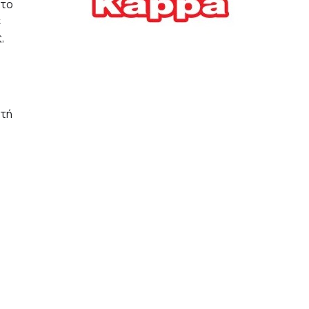
 το
Ελλήνων
ε
,
ΟΙΚΟΝΟΜΙΑ
22/07/2026, 12:11
Οι επιχειρήσεις ανοίγουν
την ατζέντα της ΔΕΘ – Τα
αιτήματα προς τον
υτή
πρωθυπουργό
ΕΠΙΧΕΙΡΗΣΕΙΣ
22/07/2026, 12:09
ΕΣΠΑ για επιχειρήσεις:
Όλα όσα πρέπει να
γνωρίζετε πριν ανοίξει ο
φάκελος της αίτησης
ΟΙΚΟΝΟΜΙΑ
21/07/2026, 12:36
Τουρισμός: Διψήφια