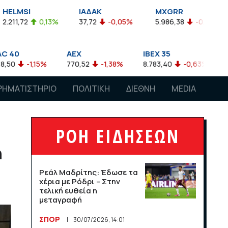
ΙΑΔΑΚ
MXGRR
ΣΑΓΔ
0,13%
37,72
-0,05%
5.986,38
-0,23%
2.924,61
AEX
IBEX 35
ATX
5%
770,52
-1,38%
8.783,40
-0,63%
4.007,68
-
ΡΗΜΑΤΙΣΤΗΡΙΟ
ΠΟΛΙΤΙΚΗ
ΔΙΕΘΝΗ
MEDIA
ΡΟΗ ΕΙΔΗΣΕΩΝ
ή
Ρεάλ Μαδρίτης: Έδωσε τα
χέρια με Ρόδρι – Στην
τελική ευθεία η
μεταγραφή
ΣΠΟΡ
30/07/2026, 14:01