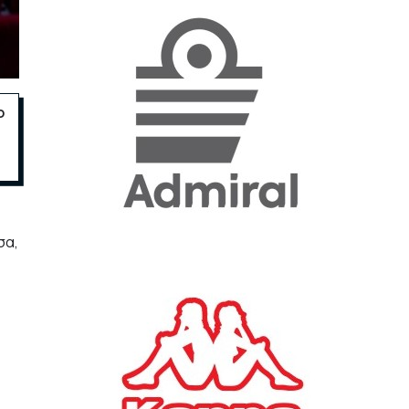
«Η ακρίβεια «γονατίζει»
την κοινωνία - Νέα μεγάλη
έρευνα της Pulse για το
Ε.Ε.Α.
ο
ΟΙΚΟΝΟΜΙΑ
23/07/2026, 12:50
Aktor: Δεν θα γίνουν
δεκτές προσφορές κάτω
των 11,25 ευρώ στην
σα,
αύξηση κεφαλαίου
ΕΠΙΧΕΙΡΗΣΕΙΣ
22/07/2026, 12:12
Κ. Πιερρακάκης: Νέα
εποχή για το Ολυμπιακό
Κωπηλατοδρόμιο - Η
δημόσια περιουσία είναι
περιουσία όλων των