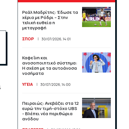
τους πρώτους 30 μήνες
από τον Νίκο Χαρδαλιά
Ρεάλ Μαδρίτης: Έδωσε τα
ΠΟΛΙΤΙΚΗ
χέρια με Ρόδρι – Στην
14/07/2026, 13:32
τελική ευθεία η
μεταγραφή
Η Αβάνα αντιμετωπίζει
ΣΠΟΡ
30/07/2026, 14:01
νέα πολύωρα μπλακ άουτ
στην Κούβα
ΔΙΕΘΝΗ
Καφεΐνη και
13/07/2026, 14:25
ανοσοποιητικό σύστημα:
Η σχέση με τα αυτοάνοσα
νοσήματα
Η Ευρωπαϊκή Ένωση
αναδιαρθρώνει τον
ΥΓΕΙΑ
30/07/2026, 14:00
κτηνοτροφικό τομέα
%
ΔΙΕΘΝΗ
13/07/2026, 14:23
Πειραιώς: Ανεβάζει στα 12
ευρώ την τιμή-στόχο UBS
- Βλέπει νέα περιθώρια
Ο Σέρλοτ δέχθηκε ακραία
ανόδου
μηνύματα μετά τον
αποκλεισμό της