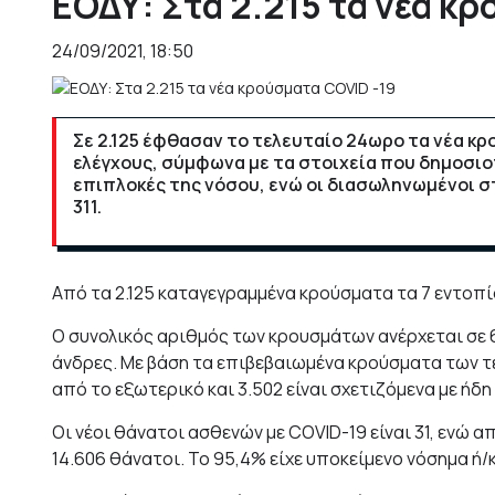
ΕΟΔΥ: Στα 2.215 τα νέα κ
24/09/2021, 18:50
Σε 2.125 έφθασαν το τελευταίο 24ωρο τα νέα κ
ελέγχους, σύμφωνα με τα στοιχεία που δημοσιο
επιπλοκές της νόσου, ενώ οι διασωληνωμένοι σ
311.
Από τα 2.125 καταγεγραμμένα κρούσματα τα 7 εντοπί
Ο συνολικός αριθμός των κρουσμάτων ανέρχεται σε 6
άνδρες. Με βάση τα επιβεβαιωμένα κρούσματα των τε
από το εξωτερικό και 3.502 είναι σχετιζόμενα με ήδ
Οι νέοι θάνατοι ασθενών με COVID-19 είναι 31, ενώ 
14.606 θάνατοι. Το 95,4% είχε υποκείμενο νόσημα ή/κ