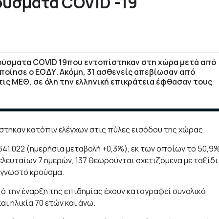
ρούσματα COVID -19
ρούσματα COVID 19που εντοπίστηκαν στη χώρα μετά από
ποίησε ο ΕΟΔΥ. Ακόμη, 31 ασθενείς απεβίωσαν από
τις ΜΕΘ, σε όλη την ελληνική επικράτεια έφθασαν τους
στηκαν κατόπιν ελέγχων στις πύλες εισόδου της χώρας.
41.022 (ημερήσια μεταβολή +0,3%), εκ των οποίων το 50,9
λευταίων 7 ημερών, 137 θεωρούνται σχετιζόμενα με ταξίδι
η γνωστό κρούσμα.
από την έναρξη της επιδημίας έχουν καταγραφεί συνολικά
αι ηλικία 70 ετών και άνω.