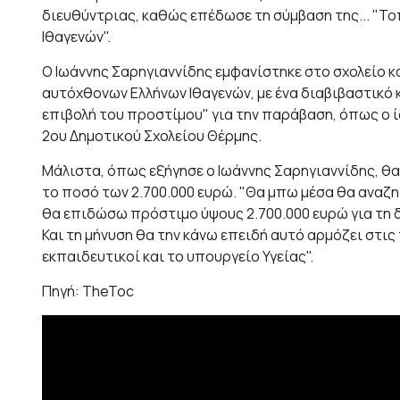
διευθύντριας, καθώς επέδωσε τη σύμβαση της... "
Ιθαγενών".
Ο Ιωάννης Σαρηγιαννίδης εμφανίστηκε στο σχολείο κ
αυτόχθονων Ελλήνων Ιθαγενών, με ένα διαβιβαστικό 
επιβολή του προστίμου" για την παράβαση, όπως ο ί
2ου Δημοτικού Σχολείου Θέρμης.
Μάλιστα, όπως εξήγησε ο Ιωάννης Σαρηγιαννίδης, θα
το ποσό των 2.700.000 ευρώ. "Θα μπω μέσα θα αναζ
θα επιδώσω πρόστιμο ύψους 2.700.000 ευρώ για τη 
Και τη μήνυση θα την κάνω επειδή αυτό αρμόζει στις
εκπαιδευτικοί και το υπουργείο Υγείας".
Πηγή: TheToc