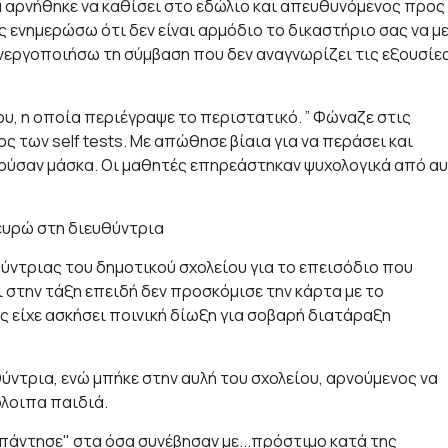
α αρνήθηκε να καθίσει στο εδώλιο και απευθυνόμενος προς
 ενημερώσω ότι δεν είναι αρμόδιο το δικαστήριο σας να μ
νεργοποιήσω τη σύμβαση που δεν αναγνωρίζει τις εξουσίες
ου, η οποία περιέγραψε το περιστατικό. ” Φώναζε στις
ος των self tests. Με απώθησε βίαια για να περάσει και
ορούσαν μάσκα. Οι μαθητές επηρεάστηκαν ψυχολογικά από α
 ευρώ στη διευθύντρια
ύντριας του δημοτικού σχολείου για το επεισόδιο που
 στην τάξη επειδή δεν προσκόμισε την κάρτα με το
ας είχε ασκήσει ποινική δίωξη για σοβαρή διατάραξη
ύντρια, ενώ μπήκε στην αυλή του σχολείου, αρνούμενος να
λοιπα παιδιά.
απάντησε" στα όσα συνέβησαν με...πρόστιμο κατά της