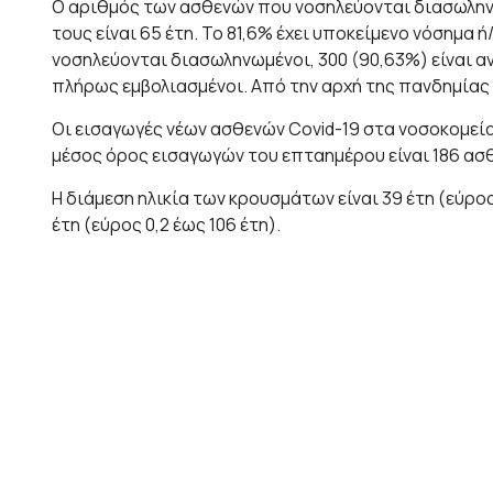
Ο αριθμός των ασθενών που νοσηλεύονται διασωληνωμέ
τους είναι 65 έτη. To 81,6% έχει υποκείμενο νόσημα 
νοσηλεύονται διασωληνωμένοι, 300 (90,63%) είναι αν
πλήρως εμβολιασμένοι. Από την αρχή της πανδημίας έ
Οι εισαγωγές νέων ασθενών Covid-19 στα νοσοκομεία 
μέσος όρος εισαγωγών του επταημέρου είναι 186 ασθ
Η διάμεση ηλικία των κρουσμάτων είναι 39 έτη (εύρος 
έτη (εύρος 0,2 έως 106 έτη).