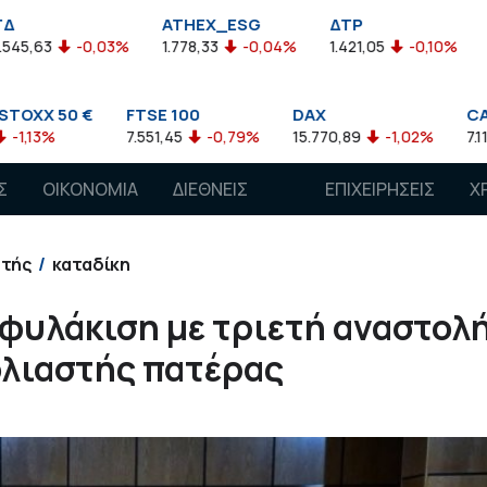
ATHEX_ESG
ΔΤΡ
HELMSI
0,03%
1.778,33
-0,04%
1.421,05
-0,10%
2.211,72
€
FTSE 100
DAX
CAC 40
7.551,45
-0,79%
15.770,89
-1,02%
7.118,50
-1,1
Σ
ΟΙΚΟΝΟΜΙΑ
ΔΙΕΘΝΕΙΣ
ΕΠΙΧΕΙΡΗΣΕΙΣ
Χ
ΑΓΟΡΕΣ
στής
καταδίκη
 φυλάκιση με τριετή αναστολ
ολιαστής πατέρας