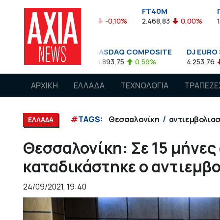
FTASE
FT40M
ΓΔ
05%
3.774,48
-0,10%
2.468,83
0,00%
1.545,63
-
00
NASDAQ COMPOSITE
DJ EURO STOXX 50 
85
0,08%
14.893,75
0,59%
4.253,76
-1,13%
ΑΡΧΙΚΗ
ΕΛΛΑΔΑ
ΤΕΧΝΟΛΟΓΙΑ
ΤΡΑΠΕΖΕ
#
TAGS:
Θεσσαλονίκη
αντιεμβολια
ΕΛΛΑΔΑ
Θεσσαλονίκη: Σε 15 μήνες
καταδικάστηκε ο αντιεμβ
24/09/2021, 19:40