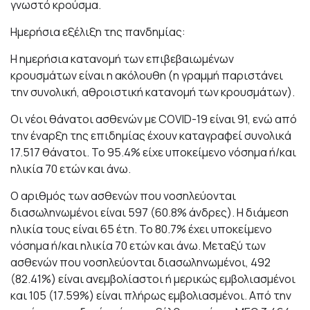
γνωστό κρούσμα.
Ημερήσια εξέλιξη της πανδημίας:
Η ημερήσια κατανομή των επιβεβαιωμένων
κρουσμάτων είναι η ακόλουθη (η γραμμή παριστάνει
την συνολική, αθροιστική κατανομή των κρουσμάτων).
Οι νέοι θάνατοι ασθενών με COVID-19 είναι 91, ενώ από
την έναρξη της επιδημίας έχουν καταγραφεί συνολικά
17.517 θάνατοι. Το 95.4% είχε υποκείμενο νόσημα ή/και
ηλικία 70 ετών και άνω.
Ο αριθμός των ασθενών που νοσηλεύονται
διασωληνωμένοι είναι 597 (60.8% άνδρες). Η διάμεση
ηλικία τους είναι 65 έτη. To 80.7% έχει υποκείμενο
νόσημα ή/και ηλικία 70 ετών και άνω. Μεταξύ των
ασθενών που νοσηλεύονται διασωληνωμένοι, 492
(82.41%) είναι ανεμβολίαστοι ή μερικώς εμβολιασμένοι
και 105 (17.59%) είναι πλήρως εμβολιασμένοι. Από την