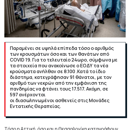
Παραμένει σε υψηλά επίπεδα τόσο ο αριθμός
των κρουσμάτων όσο και των θανάτων από
COVID 19. Για το τελευταίο 24ωρο, σύμφωνα με
τα στοιχεία που ανακοίνωσε ο ΕΟΔΥ τα νέα
κρούσματα ανήλθαν σε 8.100 .Κατά το ίδιο
διάστημα, κατεγράφησαν 91 θάνατοι, με τον
αριθμό των νεκρών από την εμφάνιση της
πανδημίας να φτάνει τους 17.517. Ακόμη, σε
597 ανέρχονται
οι διασωληνωμένοι ασθενείς στις Μονάδες
Εντατικής Θεραπείας.
Tόσο η Αττική, όσο και η Θεσσαλονίκη καταγράφουν