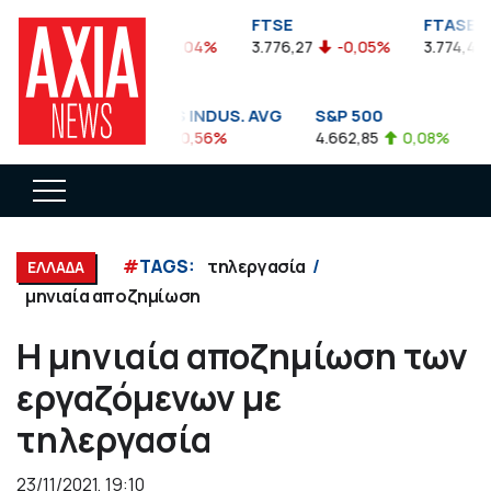
FTSEA
FTSE
FTASE
899,47
-0,04%
3.776,27
-0,05%
3.774,48
DOW JONES INDUS. AVG
S&P 500
N
35.911,81
-0,56%
4.662,85
0,08%
14
#
TAGS:
τηλεργασία
ΕΛΛΑΔΑ
μηνιαία αποζημίωση
Η μηνιαία αποζημίωση των
εργαζόμενων με
τηλεργασία
23/11/2021, 19:10