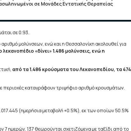
Διασωληνωμένοι σε Μονάδες Εντατικής Θεραπείας
άται σε 0.93.
αριθμό μολύνσεων, ενώ και η Θεσσαλονίκη ακολουθεί για
 λεκανοπέδιο «δίνει» 1.486 μολύνσεις, ενώ η
τική,
από τα 1.486 κρούσματα του Λεκανοπεδίου, τα 474
έντε περιοχές καταγράφουν τριψήφιο αριθμό κρουσμάτων.
.017.445 (ημερήσια μεταβολή +0.5%), εκ των οποίων 50.5%
 7 ημερών, 137 θεωρούνται σχετιζόμενα με ταξίδι από το