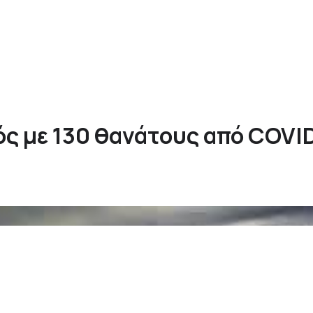
ός με 130 θανάτους από COVI