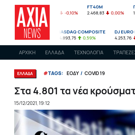
FTASE
FT40M
ΓΔ
5%
3.774,48
-0,10%
2.468,83
0,00%
1.545,63
-0
0
NASDAQ COMPOSITE
DJ EURO STOXX 50 €
5
0,08%
14.893,75
0,59%
4.253,76
-1,13%
ΑΡΧΙΚΗ
ΕΛΛΑΔΑ
ΤΕΧΝΟΛΟΓΙΑ
ΤΡΑΠΕΖΕ
#
TAGS:
ΕΟΔΥ
COVID 19
ΕΛΛΑΔΑ
Στα 4.801 τα νέα κρούσμα
15/12/2021, 19:12