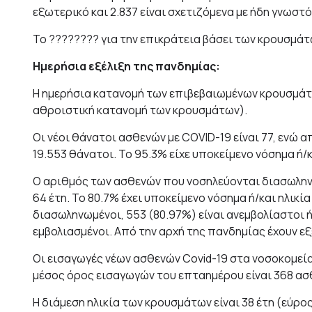
εξωτερικό και 2.837 είναι σχετιζόμενα με ήδη γνωστ
To ???????? για την επικράτεια βάσει των κρουσμάτων
Ημερήσια εξέλιξη της πανδημίας:
Η ημερήσια κατανομή των επιβεβαιωμένων κρουσμάτων
αθροιστική κατανομή των κρουσμάτων).
Οι νέοι θάνατοι ασθενών με COVID-19 είναι 77, ενώ 
19.553 θάνατοι. Το 95.3% είχε υποκείμενο νόσημα ή/κ
Ο αριθμός των ασθενών που νοσηλεύονται διασωληνωμ
64 έτη. To 80.7% έχει υποκείμενο νόσημα ή/και ηλικ
διασωληνωμένοι, 553 (80.97%) είναι ανεμβολίαστοι ή
εμβολιασμένοι. Από την αρχή της πανδημίας έχουν εξ
Οι εισαγωγές νέων ασθενών Covid-19 στα νοσοκομεία
μέσος όρος εισαγωγών του επταημέρου είναι 368 ασ
Η διάμεση ηλικία των κρουσμάτων είναι 38 έτη (εύρος 