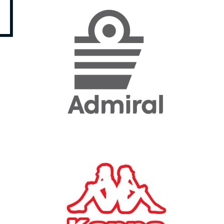
«Η ακρίβεια «γονατίζει»
την κοινωνία - Νέα μεγάλη
έρευνα της Pulse για το
Ε.Ε.Α.
ΟΙΚΟΝΟΜΙΑ
23/07/2026, 12:50
Aktor: Δεν θα γίνουν
δεκτές προσφορές κάτω
των 11,25 ευρώ στην
αύξηση κεφαλαίου
ΕΠΙΧΕΙΡΗΣΕΙΣ
22/07/2026, 12:12
Κ. Πιερρακάκης: Νέα
εποχή για το Ολυμπιακό
Κωπηλατοδρόμιο - Η
δημόσια περιουσία είναι
περιουσία όλων των