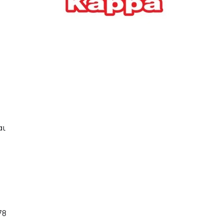
Ελλήνων
ΟΙΚΟΝΟΜΙΑ
22/07/2026, 12:11
Οι επιχειρήσεις ανοίγουν
την ατζέντα της ΔΕΘ – Τα
αιτήματα προς τον
πρωθυπουργό
ΕΠΙΧΕΙΡΗΣΕΙΣ
22/07/2026, 12:09
αι
ΕΣΠΑ για επιχειρήσεις:
Όλα όσα πρέπει να
γνωρίζετε πριν ανοίξει ο
φάκελος της αίτησης
ΟΙΚΟΝΟΜΙΑ
21/07/2026, 12:36
78
Τουρισμός: Διψήφια