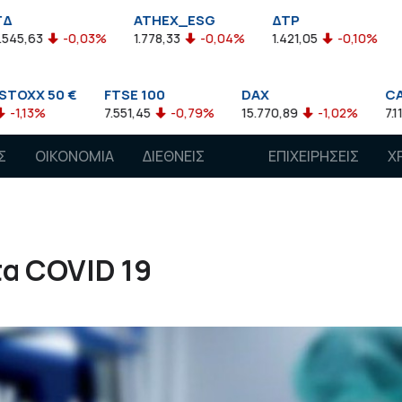
ATHEX_ESG
ΔΤΡ
HELMSI
,03%
1.778,33
-0,04%
1.421,05
-0,10%
2.211,72
0,
FTSE 100
DAX
CAC 40
7.551,45
-0,79%
15.770,89
-1,02%
7.118,50
-1,15%
Σ
ΟΙΚΟΝΟΜΙΑ
ΔΙΕΘΝΕΙΣ
ΕΠΙΧΕΙΡΗΣΕΙΣ
Χ
ΑΓΟΡΕΣ
τα COVID 19