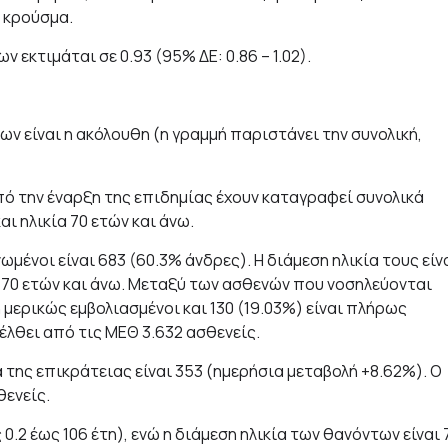
ό κρούσμα.
 εκτιμάται σε 0.93 (95% ΔΕ: 0.86 – 1.02).
 είναι η ακόλουθη (η γραμμή παριστάνει την συνολική,
από την έναρξη της επιδημίας έχουν καταγραφεί συνολικά
αι ηλικία 70 ετών και άνω.
ένοι είναι 683 (60.3% άνδρες). Η διάμεση ηλικία τους είν
ία 70 ετών και άνω. Μεταξύ των ασθενών που νοσηλεύονται
 μερικώς εμβολιασμένοι και 130 (19.03%) είναι πλήρως
έλθει από τις ΜΕΘ 3.632 ασθενείς.
 της επικράτειας είναι 353 (ημερήσια μεταβολή +8.62%). Ο
θενείς.
0.2 έως 106 έτη), ενώ η διάμεση ηλικία των θανόντων είναι 