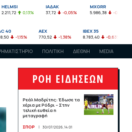
ΙΑΔΑΚ
MXGRR
ΣΑΓΔ
13%
37,72
-0,05%
5.986,38
-0,23%
2.924,61
AEX
IBEX 35
ATX
770,52
-1,38%
8.783,40
-0,63%
4.007,68
-0
ΡΗΜΑΤΙΣΤΗΡΙΟ
ΠΟΛΙΤΙΚΗ
ΔΙΕΘΝΗ
MEDIA
ΡΟΗ ΕΙΔΗΣΕΩΝ
Ρεάλ Μαδρίτης: Έδωσε τα
χέρια με Ρόδρι – Στην
τελική ευθεία η
μεταγραφή
ΣΠΟΡ
30/07/2026, 14:01