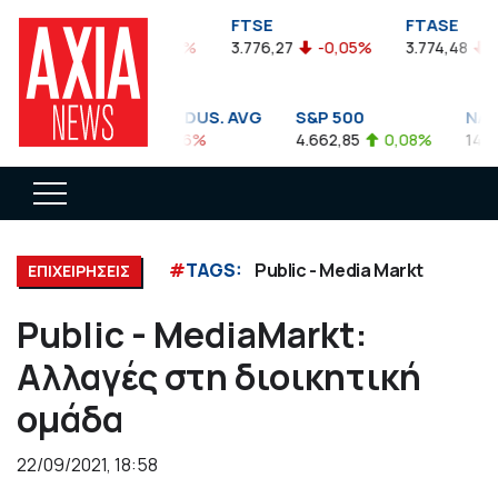
FTSEA
FTSE
FTASE
899,47
-0,04%
3.776,27
-0,05%
3.774,48
-0,
DOW JONES INDUS. AVG
S&P 500
NASD
35.911,81
-0,56%
4.662,85
0,08%
14.893,
#
TAGS:
Public - Media Markt
ΕΠΙΧΕΙΡΗΣΕΙΣ
Public - MediaMarkt:
Αλλαγές στη διοικητική
ομάδα
22/09/2021, 18:58