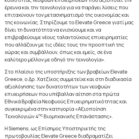
κοινότητας νεοφυών επιχειρήσεων που αξιοποιεί την
έρευνα και την τεχνολογία για να παράγει λύσεις που
επιταχύνουν τον μετασχηματισμό της οικονομίας και
της κοινωνίας. Στηρίζουμε το Elevate Greece γιατί μας
δίνει τη δυνατότητα να ενισχύουμε και να
επιβραβεύουμε νέους ταλαντούχους επιχειρηματίες
που αλλάζουν με τις ιδέες τους την προοπτική της
χώρας και συμβάλλουν, όπως και εμείς, σε ένα
καλύτερο μέλλον με οδηγό την τεχνολογία».
Στο πλαίσιο της υποστήριξης των βραβείων Elevate
Greece, o Δρ. Χατζίκος συμμετείχε και στη διαδικασία
αξιολόγησης των δυνατοτήτων των νεοφυών
επιχειρήσεων που υπέβαλλαν αίτηση στα πρώτα
Εθνικά Βραβεία Νεοφυούς Επιχειρηματικότητας και
συγκεκριμένα στην κατηγορία «Αξιοποίηση
ης
Τεχνολογιών 4
Βιομηχανικής Επανάστασης».
H Siemens, ως Επίσημος Υποστηρικτής της
πρωτοβουλίας Elevate Greece διαδραματίζει