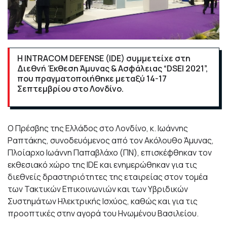
H INTRACOM DEFENSE (IDE) συμμετείχε στη
Διεθνή Έκθεση Άμυνας & Ασφάλειας “DSEI 2021”,
που πραγματοποιήθηκε μεταξύ 14-17
Σεπτεμβρίου στο Λονδίνο.
Ο Πρέσβης της Ελλάδος στο Λονδίνο, κ. Ιωάννης
Ραπτάκης, συνοδευόμενος από τον Ακόλουθο Άμυνας,
Πλοίαρχο Ιωάννη Παπαβλάχο (ΠΝ), επισκέφθηκαν τον
εκθεσιακό χώρο της IDE και ενημερώθηκαν για τις
διεθνείς δραστηριότητες της εταιρείας στον τομέα
των Τακτικών Επικοινωνιών και των Υβριδικών
Συστημάτων Ηλεκτρικής Ισχύος, καθώς και για τις
προοπτικές στην αγορά του Ηνωμένου Βασιλείου.