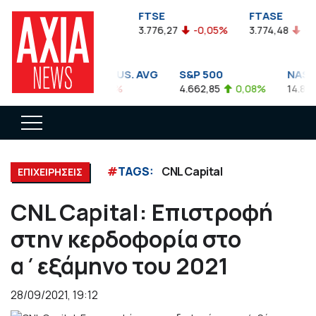
FTSEA
FTSE
FTASE
899,47
-0,04%
3.776,27
-0,05%
3.774,48
-0,10
DOW JONES INDUS. AVG
S&P 500
NASDAQ
35.911,81
-0,56%
4.662,85
0,08%
14.893,75
#
TAGS:
CNL Capital
ΕΠΙΧΕΙΡΗΣΕΙΣ
CNL Capital: Επιστροφή
στην κερδοφορία στο
α΄εξάμηνο του 2021
28/09/2021, 19:12