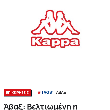
#
TAGS:
ΑΒΑΞ
ΕΠΙΧΕΙΡΗΣΕΙΣ
Άβαξ: Βελτιωμένη η