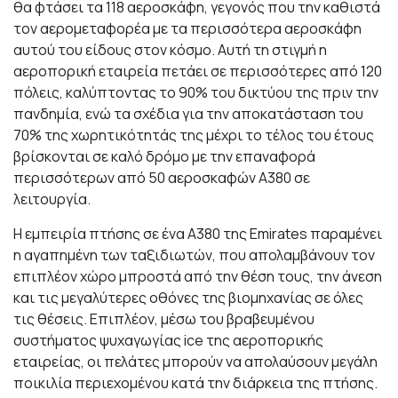
θα φτάσει τα 118 αεροσκάφη, γεγονός που την καθιστά
τον αερομεταφορέα με τα περισσότερα αεροσκάφη
αυτού του είδους στον κόσμο. Αυτή τη στιγμή η
αεροπορική εταιρεία πετάει σε περισσότερες από 120
πόλεις, καλύπτοντας το 90% του δικτύου της πριν την
πανδημία, ενώ τα σχέδια για την αποκατάσταση του
70% της χωρητικότητάς της μέχρι το τέλος του έτους
βρίσκονται σε καλό δρόμο με την επαναφορά
περισσότερων από 50 αεροσκαφών A380 σε
λειτουργία.
Η εμπειρία πτήσης σε ένα A380 της Emirates παραμένει
η αγαπημένη των ταξιδιωτών, που απολαμβάνουν τον
επιπλέον χώρο μπροστά από την θέση τους, την άνεση
και τις μεγαλύτερες οθόνες της βιομηχανίας σε όλες
τις θέσεις. Επιπλέον, μέσω του βραβευμένου
συστήματος ψυχαγωγίας ice της αεροπορικής
εταιρείας, οι πελάτες μπορούν να απολαύσουν μεγάλη
ποικιλία περιεχομένου κατά την διάρκεια της πτήσης.