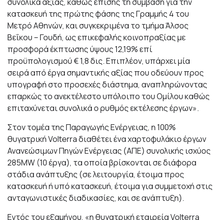
συνολικά αξίας, καθώς επίσης τη σύμβαση για την
κατασκευή της πρώτης φάσης της Γραμμής 4 του
Μετρό Αθηνών, και συγκεκριμένα το τμήμα Άλσος
Βεΐκου – Γουδή, ως επικεφαλής κοινοπραξίας με
προσφορά έκπτωσης ύψους 12,19% επί
προϋπολογισμού € 1,8 δις. Επιπλέον, υπάρχει μία
σειρά από έργα σημαντικής αξίας που οδεύουν προς
υπογραφή στο προσεχές διάστημα, αναπληρώνοντας
επαρκώς το ανεκτέλεστο υπόλοιπο του Ομίλου καθώς
επιταχύνεται συνολικά ο ρυθμός εκτέλεσης έργων».
Στον τομέα της Παραγωγής Ενέργειας, η 100%
θυγατρική Volterra διαθέτει ένα χαρτοφυλάκιο έργων
Ανανεώσιμων Πηγών Ενέργειας (ΑΠΕ) συνολικής ισχύος
285MW (10 έργα), τα οποία βρίσκονται σε διάφορα
στάδια ανάπτυξης (σε λειτουργία, έτοιμα προς
κατασκευή ή υπό κατασκευή, έτοιμα για συμμετοχή στις
ανταγωνιστικές διαδικασίες, και σε ανάπτυξη).
Εντός του εξαμήνου, «η θυγατρική εταιρεία Volterra