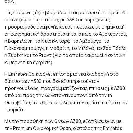
65%.
Τις επόμενες έξι εβδομάδες, η αεροπορική εταιρεία θα
επαναφέρει τις πτήσεις με A380 σε δημοφιλείς
προορισμούς αναψυχής και σε περιοχές με σημαντική
επιχειρηματική δραστηριότητα, όπως το Άμστερνταμ,
η Βαρκελώνη, το Ντίσελντορφ, το Αμβούργο, το
Γιοχάνεσμπουργκ, η Μαδρίτη, το Μιλάνο, το Σάο Πάολο,
η Ζυρίχη και το Ριάντ (για το οποίο εκκρεμεί η σχετική
κυβερνητική έγκριση).
Η Emirates θα εισάγει επίσης μια νέα διαδρομή στο
δίκτυο των A380 που δεν εξυπηρετούνταν
προηγουμένως, προγραμματίζοντας πτήσεις με A380
από και προς την Κωνσταντινούπολη από την 1η
Οκτωβρίου, που θα αποτελέσει την πρώτη πτήση στην
Τουρκία.
Με την προσθήκη των 6 νέων A380, εξοπλισμένων με
την Premium Οικονομική Θέση, ο στόλος της Emirates