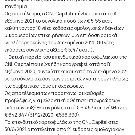
πανδημία.
Ως αποτέλεσμα, η CNL Capital επένδυσε κατά το Α’
εξάμηνο 2021 το συνολικό ποσό των € 5,55 εκατ.
καλύπτοντας 10 νέες εκδόσεις ομολογιακών δανείων
μικρομεσαίων επιχειρήσεων, μια επίδοση οριακά
υψηλότερη εκείνης του Α’ εξαμήνου 2020 (10 νέες
εκδόσεις συνολικής αξίας € 5,47 εκατ.).
Η θετική πορεία του επενδυτικού χαρτοφυλακίου της
CNL Capital που είχε ήδη καταγραφεί κατά το Β’
εξάμηνο 2020, συνεχίστηκε και κατά το Α’ εξάμηνο 2021,
με το σύνολο σχεδόν των εταιρειών να τηρούν πλήρως
τις συμβατικές τους υποχρεώσεις.
Ως αποτέλεσμα των παραπάνω, οι καθαρές
προβλέψεις για μελλοντική αθέτηση υποχρεώσεων
εκδοτών αυξήθηκαν μόλις κατά € 6.457 και ανήλθαν σε
€ 642.847 (31/12/2020: €636.390).
Το επενδυτικό χαρτοφυλάκιο της CNL Capital στις
30/6/2021 αποτελείται από 21 εκδόσεις ομολογιακών