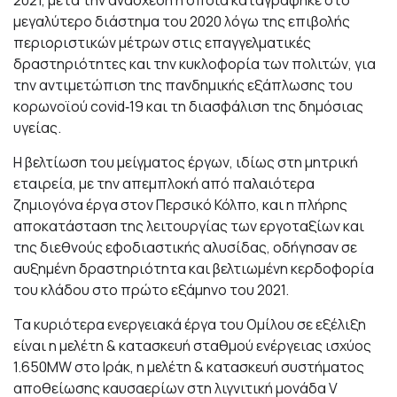
2021, μετά την ανάσχεση η οποία καταγράφηκε στο
μεγαλύτερο διάστημα του 2020 λόγω της επιβολής
περιοριστικών μέτρων στις επαγγελματικές
δραστηριότητες και την κυκλοφορία των πολιτών, για
την αντιμετώπιση της πανδημικής εξάπλωσης του
κορωνοϊού covid‐19 και τη διασφάλιση της δημόσιας
υγείας.
Η βελτίωση του μείγματος έργων, ιδίως στη μητρική
εταιρεία, με την απεμπλοκή από παλαιότερα
ζημιογόνα έργα στον Περσικό Κόλπο, και η πλήρης
αποκατάσταση της λειτουργίας των εργοταξίων και
της διεθνούς εφοδιαστικής αλυσίδας, οδήγησαν σε
αυξημένη δραστηριότητα και βελτιωμένη κερδοφορία
του κλάδου στο πρώτο εξάμηνο του 2021.
Τα κυριότερα ενεργειακά έργα του Ομίλου σε εξέλιξη
είναι η μελέτη & κατασκευή σταθμού ενέργειας ισχύος
1.650MW στο Ιράκ, η μελέτη & κατασκευή συστήματος
αποθείωσης καυσαερίων στη λιγνιτική μονάδα V