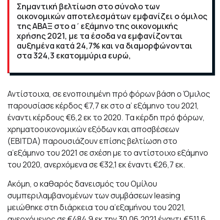
Σημαντική βελτίωση στο σύνολο των
οικονομικών αποτελεσμάτων εμφανίζει ο όμιλος
της ΑΒΑΞ στο α΄εξάμηνο της οικονομικής
χρήσης 2021, με τα έσοδα να εμφανίζονται
αυξημένα κατά 24,7% και να διαμορφώνονται
στα 324,3 εκατομμύρια ευρώ,
Αντίστοιχα, σε ενοποιημένη πρό φόρων βάση ο Όμιλος
παρουσίασε κέρδος €7,7 εκ στο α’ εξάμηνο του 2021,
έναντι κέρδους €6,2 εκ το 2020. Τα κέρδη πρό φόρων,
χρηματοοικονομικών εξόδων και αποσβέσεων
(EBITDA) παρουσιάζουν επίσης βελτίωση στο
α’εξάμηνο του 2021 σε σχέση με το αντίστοιχο εξάμηνο
του 2020, ανερχόμενα σε €32,1 εκ έναντι €26,7 εκ.
Ακόμη, ο καθαρός δανεισμός του Ομίλου
συμπεριλαμβανομένων των συμβάσεων leasing
μειώθηκε στη διάρκεια του α’εξαμήνου του 2021,
ανερχόμενος σε €484,9 εκ την 30.06.2021 έναντι €511,6