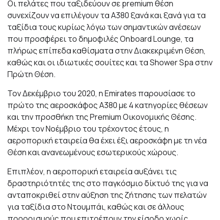
Οι πελάτες που ταξιδεύουν σε premium θέση
συνεχίζουν να επιλέγουν τα A380 ξανά και ξανά για τα
ταξίδια τους κυρίως λόγω των σημαντικών ανέσεων
που προσφέρει το δημοφιλές Onboard Lounge, τα
πλήρως επίπεδα καθίσματα στην Διακεκριμένη Θέση,
καθώς και οι ιδιωτικές σουίτες και τα Shower Spa στην
Πρώτη Θέση.
Τον Δεκέμβριο του 2020, η Emirates παρουσίασε το
πρώτο της αεροσκάφος A380 με 4 κατηγορίες θέσεων
και την προσθήκη της Premium Οικονομικής Θέσης.
Μέχρι τον Νοέμβριο του τρέχοντος έτους, η
αεροπορική εταιρεία θα έχει έξι αεροσκάφη με τη νέα
Θέση και ανανεωμένους εσωτερικούς χώρους.
Επιπλέον, η αεροπορική εταιρεία αυξάνει τις
δραστηριότητές της στο παγκόσμιο δίκτυό της για να
ανταποκριθεί στην αύξηση της ζήτησης των πελατών
για ταξίδια στο Ντουμπάι, καθώς και σε άλλους
προορισμούς που επιτρέπουν την είσοδο χωρίς