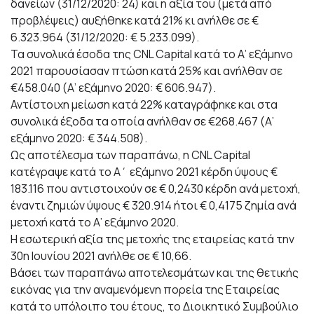
δανείων (31/12/2020: 24) και η αξία του (μετά από
προβλέψεις) αυξήθηκε κατά 21% κι ανήλθε σε €
6.323.964 (31/12/2020: € 5.233.099).
Τα συνολικά έσοδα της CNL Capital κατά το Α’ εξάμηνο
2021 παρουσίασαν πτώση κατά 25% και ανήλθαν σε
€458.040 (Α’ εξάμηνο 2020: € 606.947).
Αντίστοιχη μείωση κατά 22% καταγράφηκε και στα
συνολικά έξοδα τα οποία ανήλθαν σε €268.467 (Α’
εξάμηνο 2020: € 344.508).
Ως αποτέλεσμα των παραπάνω, η CNL Capital
κατέγραψε κατά το Α΄ εξάμηνο 2021 κέρδη ύψους €
183.116 που αντιστοιχούν σε € 0,2430 κέρδη ανά μετοχή,
έναντι ζημιών ύψους € 320.914 ήτοι € 0,4175 ζημία ανά
μετοχή κατά το Α’ εξάμηνο 2020.
Η εσωτερική αξία της μετοχής της εταιρείας κατά την
30η Ιουνίου 2021 ανήλθε σε € 10,66.
Βάσει των παραπάνω αποτελεσμάτων και της θετικής
εικόνας για την αναμενόμενη πορεία της Εταιρείας
κατά το υπόλοιπο του έτους, το Διοικητικό Συμβούλιο