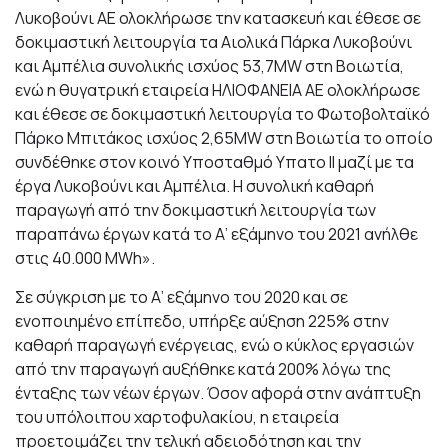
Λυκοβούνι ΑΕ ολοκλήρωσε την κατασκευή και έθεσε σε
δοκιμαστική λειτουργία τα Αιολικά Πάρκα Λυκοβούνι
και Αμπέλια συνολικής ισχύος 53,7MW στη Βοιωτία,
ενώ η θυγατρική εταιρεία ΗΛΙΟΦΑΝΕΙΑ ΑΕ ολοκλήρωσε
και έθεσε σε δοκιμαστική λειτουργία το Φωτοβολταϊκό
Πάρκο Μπιτάκος ισχύος 2,65MW στη Βοιωτία το οποίο
συνδέθηκε στον κοινό Υποσταθμό Υπατο ΙΙ μαζί με τα
έργα Λυκοβούνι και Αμπέλια. Η συνολική καθαρή
παραγωγή από την δοκιμαστική λειτουργία των
παραπάνω έργων κατά το Α’ εξάμηνο του 2021 ανήλθε
στις 40.000 MWh».
Σε σύγκριση με το Α’ εξάμηνο του 2020 και σε
ενοποιημένο επίπεδο, υπήρξε αύξηση 225% στην
καθαρή παραγωγή ενέργειας, ενώ ο κύκλος εργασιών
από την παραγωγή αυξήθηκε κατά 200% λόγω της
ένταξης των νέων έργων. Όσον αφορά στην ανάπτυξη
του υπόλοιπου χαρτοφυλακίου, η εταιρεία
προετοιμάζει την τελική αδειοδότηση και την