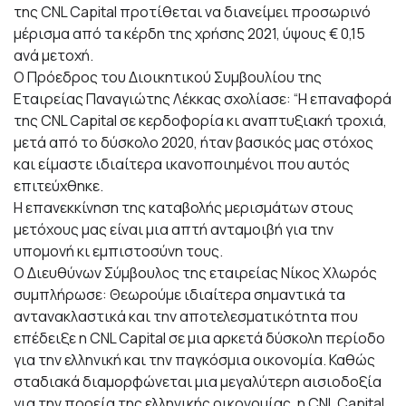
της CNL Capital προτίθεται να διανείμει προσωρινό
μέρισμα από τα κέρδη της χρήσης 2021, ύψους € 0,15
ανά μετοχή.
Ο Πρόεδρος του Διοικητικού Συμβουλίου της
Εταιρείας Παναγιώτης Λέκκας σχολίασε: “Η επαναφορά
της CNL Capital σε κερδοφορία κι αναπτυξιακή τροχιά,
μετά από το δύσκολο 2020, ήταν βασικός μας στόχος
και είμαστε ιδιαίτερα ικανοποιημένοι που αυτός
επιτεύχθηκε.
Η επανεκκίνηση της καταβολής μερισμάτων στους
μετόχους μας είναι μια απτή ανταμοιβή για την
υπομονή κι εμπιστοσύνη τους.
Ο Διευθύνων Σύμβουλος της εταιρείας Νίκος Χλωρός
συμπλήρωσε: Θεωρούμε ιδιαίτερα σημαντικά τα
αντανακλαστικά και την αποτελεσματικότητα που
επέδειξε η CNL Capital σε μια αρκετά δύσκολη περίοδο
για την ελληνική και την παγκόσμια οικονομία. Καθώς
σταδιακά διαμορφώνεται μια μεγαλύτερη αισιοδοξία
για την πορεία της ελληνικής οικονομίας, η CNL Capital