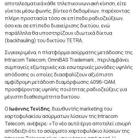
αποτελεσματικά κάθε τηλεπικοινωνιακή κίνηση, είτε
γίνεται μέσω φωνής, βίντεο ή δεδομένων, παρέχοντας
πλήρη προστασία τόσο σε επίπεδο ραδιοζεύξεων,
όσο και σε επίπεδο διαχείρισης δικτύου, ενώ
παράλληλα θα υποστηρίζουν ιδιωτικά δίκτυα
(backhauling) του δικτύου TETRA.
Συγκεκριμένα, η πλατφόρμα ασύρματης μετάδοσης της
Intracom Telecom, OmniBAS Trademark , περιλαμβάνει
συμπαγείς εξωτερικές και εσωτερικές μονάδες υψηλής
απόδοσης οι οποίες διασφαλίζουν αξιόπιστη
αμφίδρομη μετάδοση διαμόρφωσης 4096-QAM,
προσφέροντας υψηλής ποιότητας ραδιοζεύξεις για
μέγιστη διαθεσιμότητα δικτύου.
Ο
Ιωάννης Τενίδης
, διευθυντής marketing του
χαρτοφυλακίου ασύρματων λύσεων της Intracom
Telecom, ανέφερε: «Το νέο αυτό έργο αποτελεί ισχυρή
απόδειξη ότι το ασύρματο χαρτοφυλάκιο λύσεων της