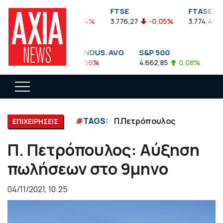
FTSEA
FTSE
FTASE
899,47
-0,04%
3.776,27
-0,05%
3.774,48
DOW JONES INDUS. AVG
S&P 500
NA
35.911,81
-0,56%
4.662,85
0,08%
14.
#
TAGS:
Π.Πετρόπουλος
ΕΠΙΧΕΙΡΗΣΕΙΣ
Π. Πετρόπουλος: Αύξηση
πωλήσεων στο 9μηνο
04/11/2021, 10:25