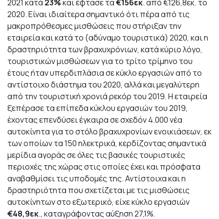
2021 κατά
23%
και έφτασε τα
€156εκ
. από €126,8εκ. το
2020. Είναι ιδιαίτερα σημαντικό ότι πέρα από τις
μακροπρόθεσμες μισθώσεις που στήριξαν την
εταιρεία και κατά το (αδύναμο τουριστικά) 2020, και η
δραστηριότητα των βραχυχρόνιων, κατά κύριο λόγο,
τουριστικών μισθώσεων για το τρίτο τρίμηνο του
έτους ήταν υπερδιπλάσια σε κύκλο εργασιών από το
αντίστοιχο διάστημα του 2020, αλλά και μεγαλύτερη
από την τουριστική χρονιά ρεκόρ του 2019. Η εταιρεία
ξεπέρασε τα επίπεδα κύκλου εργασιών του 2019,
έχοντας επενδύσει έγκαιρα σε σχεδόν 4.000 νέα
αυτοκίνητα για το στόλο βραχυχρονίων ενοικιάσεων, εκ
των οποίων τα 150 ηλεκτρικά, κερδίζοντας σημαντικά
μερίδια αγοράς σε όλες τις βασικές τουριστικές
περιοχές της χώρας στις οποίες έχει και πρόσφατα
αναβαθμίσει τις υποδομές της. Αντίστοιχα και η
δραστηριότητα που σχετίζεται με τις μισθώσεις
αυτοκίνητων στο εξωτερικό, είχε κύκλο εργασιών
€48,9εκ
., καταγράφοντας αύξηση 27,1%.