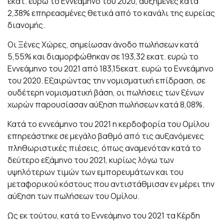
εκατ. ευρώ το Εννεάμηνο του 2020, αυξημένες κατά
2,38% επηρεασμένες θετικά από το κανάλι της ευρείας
διανομής.
Οι Ξένες Χώρες, σημείωσαν άνοδο πωλήσεων κατά
5,55% και διαμορφώθηκαν σε 193,32 εκατ. ευρώ το
Εννεάμηνο του 2021 από 183,15εκατ. ευρώ το Εννεάμηνο
του 2020. Εξαιρώντας την νομισματική επίδραση, σε
ουδέτερη νομισματική βάση, οι πωλήσεις των ξένων
χωρών παρουσίασαν αύξηση πωλήσεων κατά 8,08%.
Κατά το εννεάμηνο του 2021 η κερδοφορία του Ομίλου
επηρεάστηκε σε μεγάλο βαθμό από τις αυξανόμενες
πληθωριστικές πιέσεις, όπως αναμενόταν κατά το
δεύτερο εξάμηνο του 2021, κυρίως λόγω των
υψηλότερων τιμών των εμπορευμάτων και του
μεταφορικού κόστους που αντιστάθμισαν εν μέρει την
αύξηση των πωλήσεων του Ομίλου.
Ως εκ τούτου, κατά το Εννεάμηνο του 2021 τα Κέρδη