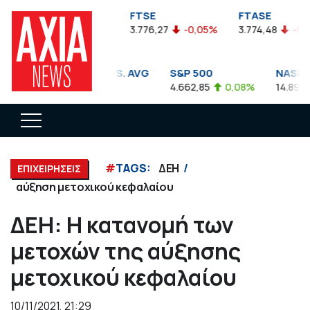
FTSEA
FTSE
FTASE
899,47
-0,04%
3.776,27
-0,05%
3.774,48
-0,10
DOW JONES INDUS. AVG
S&P 500
NASDAQ
35.911,81
-0,56%
4.662,85
0,08%
14.893,75
#
TAGS:
ΔΕΗ
ΕΠΙΧΕΙΡΗΣΕΙΣ
αύξηση μετοχικού κεφαλαίου
ΔΕΗ: Η κατανομή των
μετοχών της αύξησης
μετοχικού κεφαλαίου
10/11/2021, 21:29