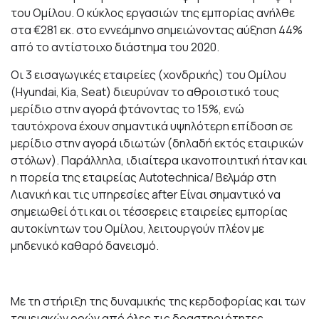
του Ομίλου. Ο κύκλος εργασιών της εμπορίας ανήλθε
στα €281 εκ. στο εννεάμηνο σημειώνοντας αύξηση 44%
από το αντίστοιχο διάστημα του 2020.
Οι 3 εισαγωγικές εταιρείες (χονδρικής) του Ομίλου
(Hyundai, Kia, Seat) διευρύναν το αθροιστικό τους
μερίδιο στην αγορά φτάνοντας το 15%, ενώ
ταυτόχρονα έχουν σημαντικά υψηλότερη επίδοση σε
μερίδιο στην αγορά ιδιωτών (δηλαδή εκτός εταιρικών
στόλων). Παράλληλα, ιδιαίτερα ικανοποιητική ήταν και
η πορεία της εταιρείας Autotechnica/ Βελμάρ στη
Λιανική και τις υπηρεσίες after Είναι σημαντικό να
σημειωθεί ότι και οι τέσσερεις εταιρείες εμπορίας
αυτοκίνητων του Ομίλου, λειτουργούν πλέον με
μηδενικό καθαρό δανεισμό.
Με τη στήριξη της δυναμικής της κερδοφορίας και των
ταμειακών ροών από όλες τις δραστηριότητες