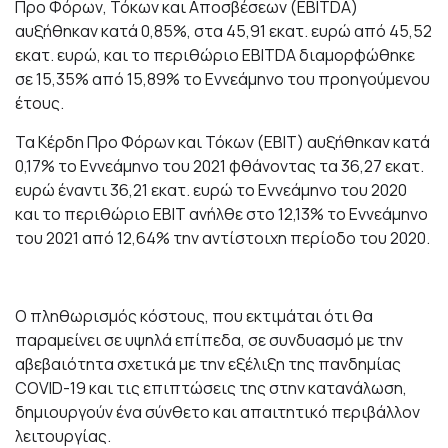
Προ Φόρων, Τόκων και Αποσβέσεων (EBITDA)
αυξήθηκαν κατά 0,85%, στα 45,91 εκατ. ευρώ από 45,52
εκατ. ευρώ, και το περιθώριο EBITDA διαμορφώθηκε
σε 15,35% από 15,89% το Εννεάμηνο του προηγούμενου
έτους.
Τα Κέρδη Προ Φόρων και Τόκων (EBIT) αυξήθηκαν κατά
0,17% το Εννεάμηνο του 2021 φθάνοντας τα 36,27 εκατ.
ευρώ έναντι 36,21 εκατ. ευρώ το Εννεάμηνο του 2020
και το περιθώριο EBIT ανήλθε στο 12,13% το Εννεάμηνο
του 2021 από 12,64% την αντίστοιχη περίοδο του 2020.
Ο πληθωρισμός κόστους, που εκτιμάται ότι θα
παραμείνει σε υψηλά επίπεδα, σε συνδυασμό με την
αβεβαιότητα σχετικά με την εξέλιξη της πανδημίας
COVID-19 και τις επιπτώσεις της στην κατανάλωση,
δημιουργούν ένα σύνθετο και απαιτητικό περιβάλλον
λειτουργίας.