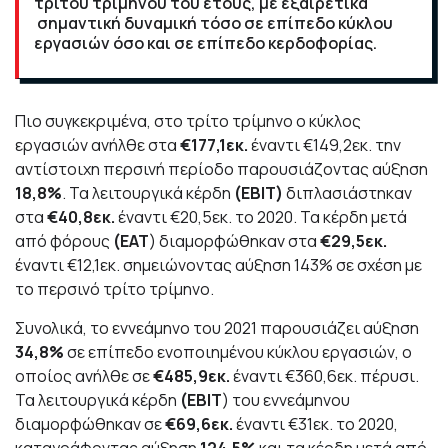
τρίτου τριμήνου του έτους, με εξαιρετικά
σημαντική δυναμική τόσο σε επίπεδο κύκλου
εργασιών όσο και σε επίπεδο κερδοφορίας.
Πιο συγκεκριμένα, στο τρίτο τρίμηνο ο κύκλος
εργασιών ανήλθε στα
€177,1εκ.
έναντι €149,2εκ. την
αντίστοιχη περσινή περίοδο παρουσιάζοντας αύξηση
18,8%
. Τα λειτουργικά κέρδη
(ΕΒΙΤ)
διπλασιάστηκαν
στα
€40,8εκ.
έναντι €20,5εκ. το 2020. Τα κέρδη μετά
από φόρους
(ΕΑΤ
) διαμορφώθηκαν στα
€29,5εκ.
έναντι €12,1εκ. σημειώνοντας αύξηση 143% σε σχέση με
το περσινό τρίτο τρίμηνο.
Συνολικά, το εννεάμηνο του 2021 παρουσιάζει αύξηση
34,8%
σε επίπεδο ενοποιημένου κύκλου εργασιών, ο
οποίος ανήλθε σε
€485,9εκ.
έναντι €360,6εκ. πέρυσι.
Τα λειτουργικά κέρδη
(ΕΒΙΤ
) του εννεάμηνου
διαμορφώθηκαν σε
€69,6εκ.
έναντι €31εκ. το 2020,
καταγράφοντας αύξηση
124,5%
και τα κέρδη μετά από