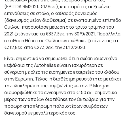
(EBITDA 9M2021: €139εκ.), και παρά τις αυξημένες
επενδύσεις σε στόλο, ο καθαρός δανεισμός
(δανεισμός μείον διαθέσιμα) σε ενοποιημένο επίπεδο
Ομίλου, παρουσίασε μείωση στο τρίτο τρίμηνο του
2021 φτάνοντας τα €337,3εκ. την 30/9/2021. Παράλληλα,
η καθαρή θέση του Ομίλου ενισχύθηκε, φτάνοντας τα
€312,8εκ. από €273,2εκ. την 31/12/2020.
Είναι σημαντικό να σημειωθεί ότι η σχέση ιδίων/ξένα
κεφάλαια της Autohellas είναι η ισχυρότερη σε
σύγκριση με όλες τις εισηγμένες εταιρείες του κλάδου
στην Ευρώπη. Τέλος, η διαθέσιμη ρευστότητα μετά και
την ολοκλήρωση της συμφωνίας με την JP Morgan
διαμορφώθηκε το εννεάμηνο στα €150 εκ., σημαντικό
μέρος των οποίων διατέθηκε τον Οκτώβριο για την
πρόωρη αποπληρωμή παλαιοτέρων συμβάσεων
δανεισμού με μεγαλύτερο κόστος.