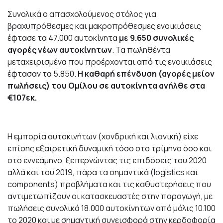
Συνολικά ο απασχολούμενος στόλος για
βραχυπρόθεσμες και μακροπρόθεσμες ενοικιάσεις
έφτασε τα 47.000 αυτοκίνητα
με 9.650 συνολικές
αγορές νέων αυτοκίνητων
. Τα πωληθέντα
μεταχειρισμένα που προέρχονται από τις ενοικιάσεις
έφτασαν τα 5.850.
Η καθαρή επένδυση (αγορές μείον
πωλήσεις) του Ομίλου σε αυτοκίνητα ανήλθε στα
€107εκ.
Η εμπορία αυτοκινήτων (χονδρική και λιανική) είχε
επίσης εξαιρετική δυναμική τόσο στο τρίμηνο όσο και
στο εννεάμηνο, ξεπερνώντας τις επιδόσεις του 2020
αλλά και του 2019, πάρα τα σημαντικά (logistics και
components) προβλήματα και τις καθυστερήσεις που
αντιμετωπίζουν οι κατασκευαστές στην παραγωγή, με
πωλήσεις συνολικά 18.000 αυτοκίνητων από μόλις 10.100
το 2020 και με σημαντική συνεισφορά στην κερδοφορία