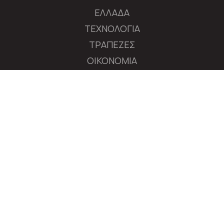
ΕΛΛΑΔΑ
ΤΕΧΝΟΛΟΓΙΑ
ΤΡΑΠΕΖΕΣ
ΟΙΚΟΝΟΜΙΑ
ΔΙΕΘΝΕΙΣ ΑΓΟΡΕΣ
ΕΠΙΧΕΙΡΗΣΕΙΣ
ΧΡΗΜΑΤΙΣΤΗΡΙΟ
ΠΟΛΙΤΙΚΗ
ΔΙΕΘΝΗ
MEDIA
ΑΚΟΛΟΥΘΗΣΤΕ ΤΟ AXIANEWS.GR
|
Tαυτότητα
Όροι Χρήσης
Πολιτική Απορρήτου