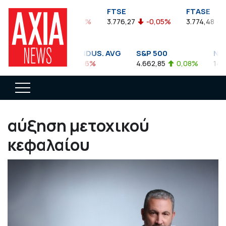
FTSEA
FTSE
FTASE
899,47
-0,04%
3.776,27
-0,05%
3.774,48
-0,1
DOW JONES INDUS. AVG
S&P 500
NASDA
35.911,81
-0,56%
4.662,85
0,08%
14.893,
αύξηση μετοχικού
κεφαλαίου