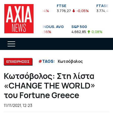
FTSEA
FTSE
FTASE
899,47
-0,04%
3.776,27
-0,05%
3.774,48
DOW JONES INDUS. AVG
S&P 500
NA
35.911,81
-0,56%
4.662,85
0,08%
14.
#
TAGS:
Κωτσόβολος
ΕΠΙΧΕΙΡΗΣΕΙΣ
Κωτσόβολος: Στη λίστα
«CHANGE THE WORLD»
του Fortune Greece
11/11/2021, 12:23