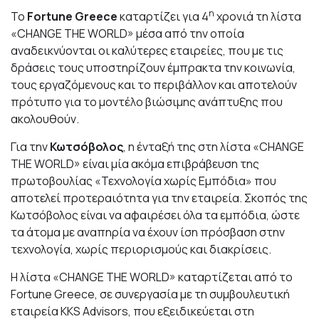
η
Το
Fortune Greece
καταρτίζει για 4
χρονιά τη λίστα
«CHANGE THE WORLD» μέσα από την οποία
αναδεικνύονται οι καλύτερες εταιρείες, που με τις
δράσεις τους υποστηρίζουν έμπρακτα την κοινωνία,
τους εργαζόμενους και το περιβάλλον και αποτελούν
πρότυπο για το μοντέλο βιώσιμης ανάπτυξης που
ακολουθούν.
Για την
Κωτσόβολος
, η ένταξή της στη λίστα «CHANGE
THE WORLD» είναι μία ακόμα επιβράβευση της
πρωτοβουλίας «Τεχνολογία χωρίς Εμπόδια» που
αποτελεί προτεραιότητα για την εταιρεία. Σκοπός της
Κωτσόβολος είναι να αφαιρέσει όλα τα εμπόδια, ώστε
τα άτομα με αναπηρία να έχουν ίση πρόσβαση στην
τεχνολογία, χωρίς περιορισμούς και διακρίσεις.
Η λίστα «CHANGE THE WORLD» καταρτίζεται από το
Fortune Greece, σε συνεργασία με τη συμβουλευτική
εταιρεία KKS Advisors, που εξειδικεύεται στη