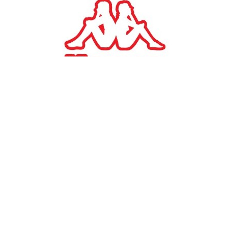
#
TAGS:
Τιτάν
ΕΠΙΧΕΙΡΗΣΕΙΣ
ΤΙΤΑΝ: Ανοδικά ο κύκλος
εργασιών στο 9μηνο του