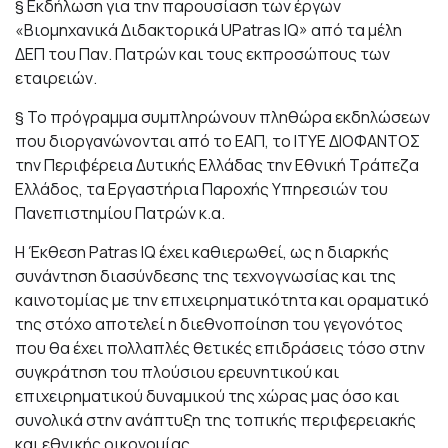
§ Εκδήλωση για την παρουσίαση των έργων
«Βιομηχανικά Διδακτορικά UPatras IQ» από τα μέλη
ΔΕΠ του Παν. Πατρών και τους εκπροσώπους των
εταιρειών.
§ Το πρόγραμμα συμπληρώνουν πληθώρα εκδηλώσεων
που διοργανώνονται από το ΕΑΠ, το ΙΤΥΕ ΔΙΟΦΑΝΤΟΣ
την Περιφέρεια Δυτικής Ελλάδας την Εθνική Τράπεζα
Ελλάδος, τα Εργαστήρια Παροχής Υπηρεσιών του
Πανεπιστημίου Πατρών κ.α.
Η Έκθεση Patras IQ έχει καθιερωθεί, ως η διαρκής
συνάντηση διασύνδεσης της τεχνογνωσίας και της
καινοτομίας με την επιχειρηματικότητα και οραματικό
της στόχο αποτελεί η διεθνοποίηση του γεγονότος
που θα έχει πολλαπλές θετικές επιδράσεις τόσο στην
συγκράτηση του πλούσιου ερευνητικού και
επιχειρηματικού δυναμικού της χώρας μας όσο και
συνολικά στην ανάπτυξη της τοπικής περιφερειακής
και εθνικής οικονομίας.