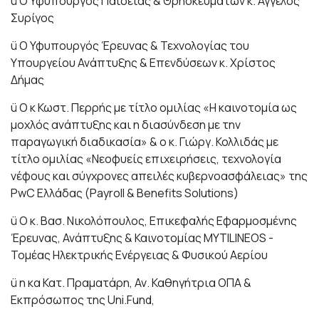
ü Ο Υφυπουργός Παιδείας & Θρησκευμάτων κ. Άγγελος
Συρίγος
ü Ο Υφυπουργός Έρευνας & Τεχνολογίας του
Υπουργείου Ανάπτυξης & Επενδύσεων κ. Χρίστος
Δήμας
ü Ο κ Κωστ. Περρής με τίτλο ομιλίας «Η καινοτομία ως
μοχλός ανάπτυξης και η διασύνδεση με την
παραγωγική διαδικασία» & ο κ. Γιώργ. Κολλιδάς με
τίτλο ομιλίας «Νεοφυείς επιχειρήσεις, τεχνολογία
νέφους και σύγχρονες απειλές κυβερνοασφάλειας» της
PwC Ελλάδας (Payroll & Benefits Solutions)
ü Ο κ. Βασ. Νικολόπουλος, Επικεφαλής Εφαρμοσμένης
Έρευνας, Ανάπτυξης & Καινοτομίας MYTILINEOS -
Τομέας Ηλεκτρικής Ενέργειας & Φυσικού Αερίου
ü η κα Κατ. Πραματάρη, Αν. Καθηγήτρια ΟΠΑ &
Εκπρόσωπος της Uni.Fund,