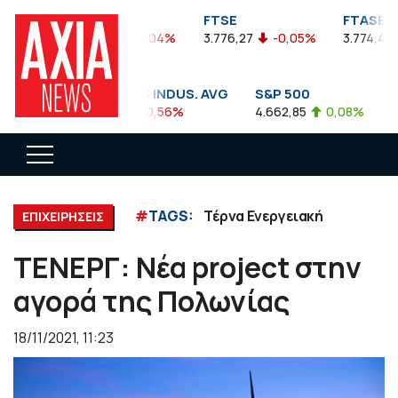
FTSEA
FTSE
FTASE
899,47
-0,04%
3.776,27
-0,05%
3.774,48
DOW JONES INDUS. AVG
S&P 500
NA
35.911,81
-0,56%
4.662,85
0,08%
14.
#
TAGS:
Τέρνα Ενεργειακή
ΕΠΙΧΕΙΡΗΣΕΙΣ
ΤΕΝΕΡΓ: Νέα project στην
αγορά της Πολωνίας
18/11/2021, 11:23