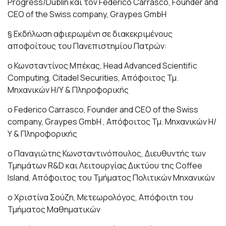
Progress/Dublin και τον Federico Carrasco, Founder and
CEO of the Swiss company, Graypes GmbH
§ Εκδήλωση αφιερωμένη σε διακεκριμένους
αποφοίτους του Πανεπιστημίου Πατρών:
o Κωνσταντίνος Μπέκας, Head Advanced Scientific
Computing, Citadel Securities, Απόφοιτος Τμ.
Μηχανικών Η/Υ & Πληροφορικής
o Federico Carrasco, Founder and CEO of the Swiss
company, Graypes GmbH , Απόφοιτος Τμ. Μηχανικών Η/
Υ & Πληροφορικής
o Παναγιώτης Κωνσταντινόπουλος, Διευθυντής των
Τμημάτων R&D και Λειτουργίας Δικτύου της Coffee
Island, Απόφοιτος του Τμήματος Πολιτικών Μηχανικών
o Χριστίνα Σούζη, Μετεωρολόγος, Απόφοιτη του
Τμήματος Μαθηματικών