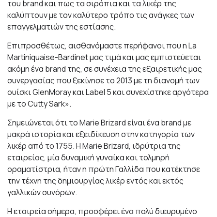
του brand και πως τα σιρόπια και τα λικέρ της
καλύπτουν με τον καλύτερο τρόπο τις ανάγκες των
επαγγελματιών της εστίασης.
Επιπροσθέτως, αισθανόμαστε περήφανοι που η La
Martiniquaise-Bardinet μας τιμά και μας εμπιστεύεται
ακόμη ένα brand της, σε συνέχεια της εξαιρετικής μας
συνεργασίας που ξεκίνησε το 2013 με τη διανομή των
ουίσκι GlenMoray και Label 5 και συνεχίστηκε αργότερα
με το Cutty Sark».
Σημειώνεται ότι τo Marie Brizard είναι ένα brand με
μακρά ιστορία και εξειδίκευση στην κατηγορία των
λικέρ από το 1755. Η Marie Brizard, ιδρύτρια της
εταιρείας, μία δυναμική γυναίκα και τολμηρή
οραματίστρια, ήταν η πρώτη Γαλλίδα που κατέκτησε
την τέχνη της δημιουργίας λικέρ εντός και εκτός
γαλλικών συνόρων.
Η εταιρεία σήμερα, προσφέρει ένα πολύ διευρυμένο