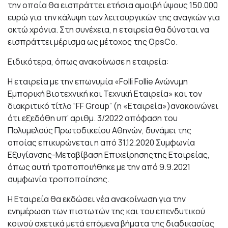
την οποία θα εισπράττει ετήσια αμοιβή ύψους 150.000
ευρώ για την κάλυψη των λειτουργικών της αναγκών για
οκτώ χρόνια. Στη συνέχεια, η εταιρεία θα δύναται να
εισπράττει μέρισμα ως μέτοχος της OpsCo.
Ειδικότερα, όπως ανακοίνωσε η εταιρεία:
Η εταιρεία με την επωνυμία «Folli Follie Ανώνυμη
Εμπορική Βιοτεχνική και Τεχνική Εταιρεία» και τον
διακριτικό τίτλο “FF Group” (η «Εταιρεία»)ανακοινώνει
ότι εξεδόθη υπ’ αριθμ. 3/2022 απόφαση του
Πολυμελούς Πρωτοδικείου Αθηνών, δυνάμει της
οποίας επικυρώνεται η από 31.12.2020 Συμφωνία
Εξυγίανσης-Μεταβίβαση Επιχείρησηςτης Εταιρείας,
όπως αυτή τροποποιήθηκε με την από 9.9.2021
συμφωνία τροποποίησης.
Η Εταιρεία θα εκδώσει νέα ανακοίνωση για την
ενημέρωση των πιστωτών της και του επενδυτικού
κοινού σχετικά μετά επόμενα βήματα της διαδικασίας