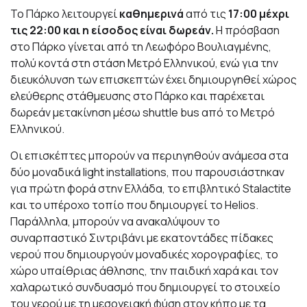
Το Πάρκο λειτουργεί
καθημερινά
από τις
17:00 μέχρι
τις 22:00 και η
είσοδος είναι δωρεάν.
Η πρόσβαση
στο Πάρκο γίνεται από τη Λεωφόρο Βουλιαγμένης,
πολύ κοντά στη στάση Μετρό Ελληνικού, ενώ για την
διευκόλυνση των επισκεπτών έχει δημιουργηθεί χώρος
ελεύθερης στάθμευσης στο Πάρκο και παρέχεται
δωρεάν μετακίνηση μέσω shuttle bus από το Μετρό
Ελληνικού.
Oι επισκέπτες μπορούν να περιηγηθούν ανάμεσα στα
δύο μοναδικά light installations, που παρουσιάστηκαν
για πρώτη φορά στην Ελλάδα, το επιβλητικό Stalactite
και το υπέροχο τοπίο που δημιουργεί το Helios.
Παράλληλα, μπορούν να ανακαλύψουν το
συναρπαστικό Σιντριβάνι με εκατοντάδες πίδακες
νερού που δημιουργούν μοναδικές χορογραφίες, το
χώρο υπαίθριας άθλησης, την παιδική χαρά και τον
χαλαρωτικό συνδυασμό που δημιουργεί το στοιχείο
του νερού με τη μεσογειακή φύση στον κήπο με τα