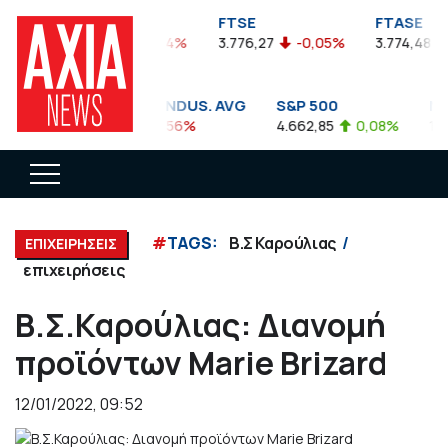
FTSEA
FTSE
FTASE
899,47
-0,04%
3.776,27
-0,05%
3.774,48
-
DOW JONES INDUS. AVG
S&P 500
NAS
35.911,81
-0,56%
4.662,85
0,08%
14.89
#
TAGS:
Β.Σ Καρούλιας
ΕΠΙΧΕΙΡΗΣΕΙΣ
επιχειρήσεις
Β.Σ.Καρούλιας: Διανομή
προϊόντων Marie Brizard
12/01/2022, 09:52