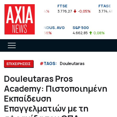
FTSEA
FTSE
FTASE
899,47
-0,04%
3.776,27
-0,05%
3.774,48
DOW JONES INDUS. AVG
S&P 500
NAS
35.911,81
-0,56%
4.662,85
0,08%
14.8
#
TAGS:
Douleutaras
ΕΠΙΧΕΙΡΗΣΕΙΣ
Douleutaras Pros
Academy: Πιστοποιημένη
Εκπαίδευση
Επαγγελματιών με τη