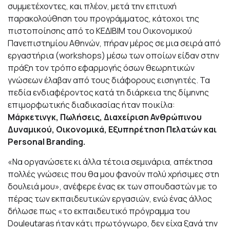
συμμετέχοντες, και πλέον, μετά την επιτυχή
παρακολούθηση του προγράμματος, κάτοχοι της
πιστοποίησης από το ΚΕΔΙΒΙΜ του Οικονομικού
Πανεπιστημίου Αθηνών, πήραν μέρος σε μια σειρά από
εργαστήρια (workshops) μέσω των οποίων είδαν στην
πράξη τον τρόπο εφαρμογής όσων θεωρητικών
γνώσεων έλαβαν από τους διάφορους εισηγητές. Τα
πεδία ενδιαφέροντος κατά τη διάρκεια της δίμηνης
επιμορφωτικής διαδικασίας ήταν ποικίλα:
Μάρκετινγκ, Πωλήσεις, Διαχείριση Ανθρώπινου
Δυναμικού,
O
ικονομικά, Εξυπηρέτηση Πελατών και
Personal Branding
.
«Να οργανώσετε κι άλλα τέτοια σεμινάρια, απέκτησα
πολλές γνώσεις που θα μου φανούν πολύ χρήσιμες στη
δουλειά μου», ανέφερε ένας εκ των σπουδαστών με το
πέρας των εκπαιδευτικών εργασιών, ενώ ένας άλλος
δήλωσε πως «το εκπαιδευτικό πρόγραμμα του
Douleutaras ήταν κάτι πρωτόγνωρο, δεν είχα ξανά την