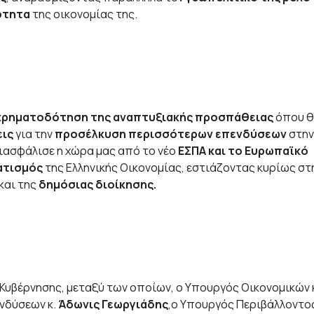
ότητα
της οικονομίας της.
χρηματοδότηση της αναπτυξιακής προσπάθειας
όπου 
εις
για την
προσέλκυση περισσότερων επενδύσεων
στην
ιασφάλισε η χώρα μας από το νέο
ΕΣΠΑ και το Ευρωπαϊκό
ατισμός
της Ελληνικής Οικονομίας, εστιάζοντας κυρίως στ
και της
δημόσιας διοίκησης.
Κυβέρνησης, μεταξύ των οποίων, ο Υπουργός Οικονομικών 
ενδύσεων κ.
Άδωνις Γεωργιάδης
,ο Υπουργός Περιβάλλοντο