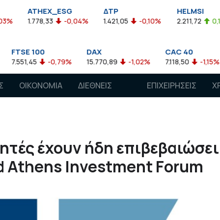
THEX_ESG
ΔΤΡ
HELMSI
Ι
778,33
-0,04%
1.421,05
-0,10%
2.211,72
0,13%
3
100
DAX
CAC 40
AEX
5
-0,79%
15.770,89
-1,02%
7.118,50
-1,15%
770,
Σ
ΟΙΚΟΝΟΜΙΑ
ΔΙΕΘΝΕΙΣ
ΕΠΙΧΕΙΡΗΣΕΙΣ
Χ
ΑΓΟΡΕΣ
ητές έχουν ήδη επιβεβαιώσει
d Athens Investment Forum