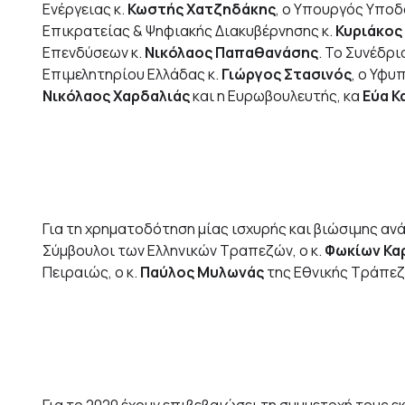
Ενέργειας κ.
Κωστής Χατζηδάκης
, ο Υπουργός Υπο
Επικρατείας & Ψηφιακής Διακυβέρνησης κ.
Κυριάκος
Επενδύσεων κ.
Νικόλαος Παπαθανάσης
. Το Συνέδρι
Επιμελητηρίου Ελλάδας κ.
Γιώργος Στασινός
, ο Υφυ
Νικόλαος Χαρδαλιάς
και η Ευρωβουλευτής, κα
Εύα Κ
Για τη χρηματοδότηση μίας ισχυρής και βιώσιμης αν
Σύμβουλοι των Ελληνικών Τραπεζών, ο κ.
Φωκίων Κα
Πειραιώς, ο κ.
Παύλος Μυλωνάς
της Εθνικής Τράπεζα