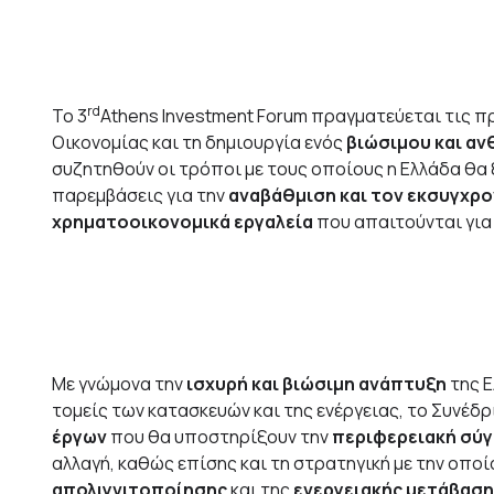
rd
Το 3
Athens Investment Forum πραγματεύεται τις π
Οικονομίας και τη δημιουργία ενός
βιώσιμου και αν
συζητηθούν οι τρόποι με τους οποίους η Ελλάδα θα
παρεμβάσεις για την
αναβάθμιση και τον εκσυγχρ
χρηματοοικονομικά εργαλεία
που απαιτούνται για
Με γνώμονα την
ισχυρή και βιώσιμη ανάπτυξη
της Ε
τομείς των κατασκευών και της ενέργειας, το Συνέδρ
έργων
που θα υποστηρίξουν την
περιφερειακή σύγ
αλλαγή, καθώς επίσης και τη στρατηγική με την οποί
απολιγνιτοποίησης
και της
ενεργειακής μετάβαση