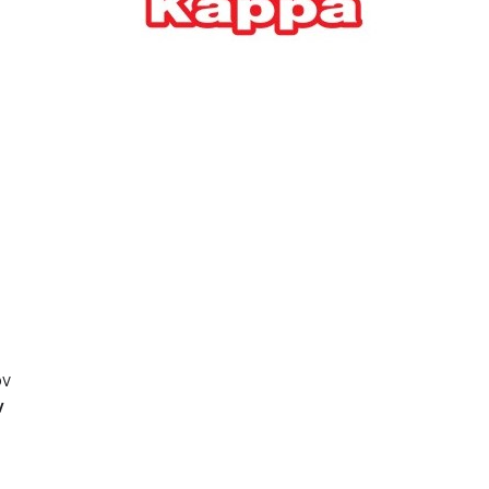
Ελλήνων
ΟΙΚΟΝΟΜΙΑ
22/07/2026, 12:11
Οι επιχειρήσεις ανοίγουν
την ατζέντα της ΔΕΘ – Τα
αιτήματα προς τον
πρωθυπουργό
ΕΠΙΧΕΙΡΗΣΕΙΣ
22/07/2026, 12:09
ΕΣΠΑ για επιχειρήσεις:
Όλα όσα πρέπει να
γνωρίζετε πριν ανοίξει ο
φάκελος της αίτησης
ν
ΟΙΚΟΝΟΜΙΑ
21/07/2026, 12:36
ν
Τουρισμός: Διψήφια