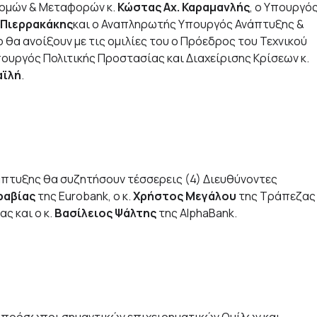
δομών & Μεταφορών κ.
Κώστας Αχ. Καραμανλής
, ο Υπουργό
 Πιερρακάκης
και ο Αναπληρωτής Υπουργός Ανάπτυξης &
ο θα ανοίξουν με τις ομιλίες του ο Πρόεδρος του Τεχνικού
πουργός Πολιτικής Προστασίας και Διαχείρισης Κρίσεων κ.
αϊλή
.
άπτυξης θα συζητήσουν τέσσερεις (4) Διευθύνοντες
ραβίας
της Eurobank, ο κ.
Χρήστος Μεγάλου
της Τράπεζας
ς και ο κ.
Βασίλειος Ψάλτης
της AlphaBank.