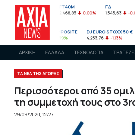
SE
FT40M
ΓΔ
A
4,48
-0,10%
2.468,83
0,00%
1.545,63
-0,03%
1.
NASDAQ COMPOSITE
DJ EURO STOXX 50 €
FTSE 
14.893,75
0,59%
4.253,76
-1,13%
7.551,4
ΑΡΧΙΚΗ
ΕΛΛΑΔΑ
ΤΕΧΝΟΛΟΓΙΑ
ΤΡΑΠΕΖΕ
ΤΑ ΝΕΑ ΤΗΣ ΑΓΟΡΑΣ
Περισσότεροι από 35 ομιλ
τη συμμετοχή τους στο 3r
29/09/2020, 12:27