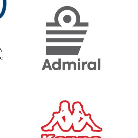
«Η ακρίβεια «γονατίζει»
την κοινωνία - Νέα μεγάλη
έρευνα της Pulse για το
Ε.Ε.Α.
ΟΙΚΟΝΟΜΙΑ
23/07/2026, 12:50
ή
ης
Aktor: Δεν θα γίνουν
δεκτές προσφορές κάτω
των 11,25 ευρώ στην
αύξηση κεφαλαίου
ΕΠΙΧΕΙΡΗΣΕΙΣ
22/07/2026, 12:12
Κ. Πιερρακάκης: Νέα
εποχή για το Ολυμπιακό
Κωπηλατοδρόμιο - Η
δημόσια περιουσία είναι
περιουσία όλων των