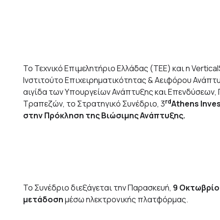
Το Τεχνικό Επιμελητήριο Ελλάδας (ΤΕΕ) και η Vertica
Ινστιτούτο Επιχειρηματικότητας & Αειφόρου Ανάπτυξη
αιγίδα των Υπουργείων Ανάπτυξης και Επενδύσεων, 
rd
Τραπεζών, το Στρατηγικό Συνέδριο, 3
Athens Inve
στην Πρόκληση της Βιώσιμης Ανάπτυξης.
Το Συνέδριο διεξάγεται την Παρασκευή,
9 Οκτωβρίο
μετάδοση
μέσω ηλεκτρονικής πλατφόρμας.