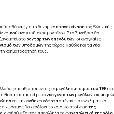
ροϋποθέσεις για τη δυναμική
επανεκκίνηση
της Ελληνικής
θεκτικού
αναπτυξιακού μοντέλου. Στο Συνέδριο θα
 ξαναμπεί στο
ραντάρ των επενδυτών
, οι αναγκαίες
ονισμό των υποδομών
της χώρας, καθώς και τα
νέα
 τη χρηματοδότησή τους.
λλάδας και αξιοποιώντας τη
μεγάλη εμπειρία του ΤΕΕ
στο
ιο θα καταπιαστεί με τη
νέα γενιά των μεγάλων και μικρώ
κλιση
και την
ανθεκτικότητα
απέναντι στην κλιματική
α η χώρα μας θα κερδίσει το κρίσιμο στοίχημα
της
ς
, αναβαθμίζοντας παράλληλα τον
γεωπολιτικό της ρόλο