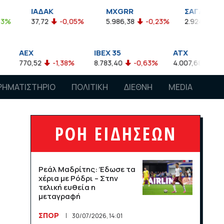
ΑΔΑΚ
MXGRR
ΣΑΓΔ
7,72
-0,05%
5.986,38
-0,23%
2.924,61
-0,03%
IBEX 35
ATX
NI
52
-1,38%
8.783,40
-0,63%
4.007,68
-0,57%
28
ΡΗΜΑΤΙΣΤΗΡΙΟ
ΠΟΛΙΤΙΚΗ
ΔΙΕΘΝΗ
MEDIA
ΡΟΗ ΕΙΔΗΣΕΩΝ
Ρεάλ Μαδρίτης: Έδωσε τα
χέρια με Ρόδρι – Στην
τελική ευθεία η
μεταγραφή
ΣΠΟΡ
30/07/2026, 14:01