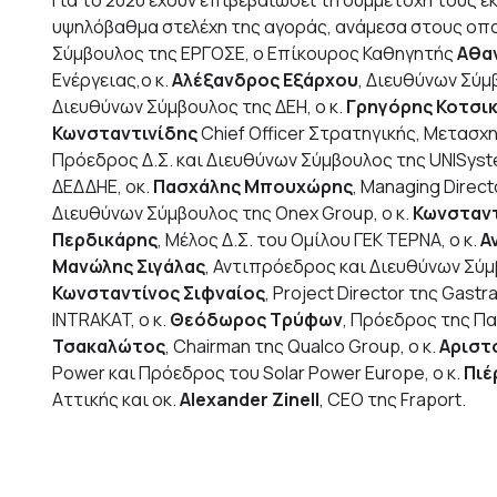
Για το 2020 έχουν επιβεβαιώσει τη συμμετοχή τους
υψηλόβαθμα στελέχη της αγοράς, ανάμεσα στους οποί
Σύμβουλος της ΕΡΓΟΣΕ, ο Επίκουρος Καθηγητής
Αθα
Ενέργειας,ο κ.
Αλέξανδρος Εξάρχου
, Διευθύνων Σύμ
Διευθύνων Σύμβουλος της ΔΕΗ, ο κ.
Γρηγόρης Κοτσι
Κωνσταντινίδης
Chief Officer Στρατηγικής, Μετασχ
Πρόεδρος Δ.Σ. και Διευθύνων Σύμβουλος της UNISyste
ΔΕΔΔΗΕ, oκ.
Πασχάλης Μπουχώρης
, Managing Direct
Διευθύνων Σύμβουλος της Onex Group, ο κ.
Κωνσταντ
Περδικάρης
, Μέλος Δ.Σ. του Ομίλου ΓΕΚ ΤΕΡΝΑ, ο κ.
Α
Μανώλης Σιγάλας
, Αντιπρόεδρος και Διευθύνων Σύμβο
Κωνσταντίνος Σιφναίος
, Project Director της Gastra
INTRAKAT, ο κ.
Θεόδωρος Τρύφων
, Πρόεδρος της Π
Τσακαλώτος
, Chairman της Qualco Group, ο κ.
Αριστ
Power και Πρόεδρος του Solar Power Europe, ο κ.
Πιέ
Αττικής και οκ.
Alexander Zinell
, CEO της Fraport.