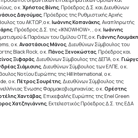
 εκπρόσωποι σημαντικών επιχειρηματικών Ομίλων και
ους, ο κ.
Χρήστος Βίνης
, Πρόεδρος Δ.Σ. και Διευθύνων
νάσιος Δαγούμας
, Πρόεδρος της Ρυθμιστικής Αρχής
βουλος του ΑΚΤΩΡ,ο κ.
Ιωάννης Κοπανάκης
, Αναπληρωτής
κάρης
, Πρόεδρος Δ.Σ. της «IKNOWHOW», , ο κ.
Ιωάννης
ηματισμού & Παρόχων του Ομίλου ΟΤΕ,ο κ.
Γιάννης Λουμάκ
ms, ο κ.
Αναστάσιος Μάνος
, Διευθύνων Σύμβουλος του
orτης Black Rock, ο κ.
Πάνος Ξενοκώστας
, Πρόεδρος και
ίνος Ξιφαράς
, Διευθύνων Σύμβουλος της ΔΕΠΑ, ο κ.
Γιώργ
νδρέας Σιάμισιης
, Διευθύνων Σύμβουλος των ΕΛΠΕ, ο κ.
υλος Νοτίου Ευρώπης της Hill International, ο κ.
de, ο κ.
Πέτρος Σουρέτης
, Διευθύνων Σύμβουλος της
ανελλήνιας Ένωσης Φαρμακοβιομηχανίας, ο κ.
Ορέστης
οτέλης Χαντάβας
, Επικεφαλής Ευρώπης της Enel Green
ρρος Χατζηγιάννης
, Εκτελεστικός Πρόεδρος Δ.Σ. της ΕΔΑ