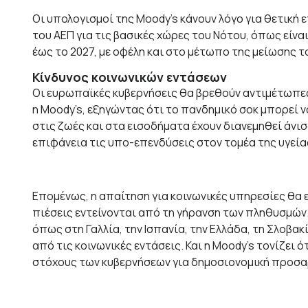
Οι υπολογισμοί της Moody’s κάνουν λόγο για θετικ
του ΑΕΠ για τις βασικές χώρες του Νότου, όπως είναι 
έως το 2027, με οφέλη και στο μέτωπο της μείωσης τ
Κίνδυνος κοινωνικών εντάσεων
Οι ευρωπαϊκές κυβερνήσεις θα βρεθούν αντιμέτωπες
η Moody’s, εξηγώντας ότι το πανδημικό σοκ μπορεί ν
στις ζωές και στα εισοδήματα έχουν διανεμηθεί άνισα
επιφάνεια τις υπο-επενδύσεις στον τομέα της υγεία
Επομένως, η απαίτηση για κοινωνικές υπηρεσίες θα 
πιέσεις εντείνονται από τη γήρανση των πληθυσμών.
όπως στη Γαλλία, την Ισπανία, την Ελλάδα, τη Σλοβακ
από τις κοινωνικές εντάσεις. Και η Moody’s τονίζει 
στόχους των κυβερνήσεων για δημοσιονομική προσα