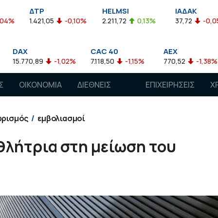
HELMSI
ΙΑΔΑΚ
MXGR
5
-0,10%
2.211,72
0,13%
37,72
-0,05%
5.986,
CAC 40
AEX
IBEX 35
-1,02%
7.118,50
-1,15%
770,52
-1,38%
8.783,40
Σ
ΟΙΚΟΝΟΜΙΑ
ΔΙΕΘΝΕΙΣ
ΕΠΙΧΕΙΡΗΣΕΙΣ
Χ
ΑΓΟΡΕΣ
ρισμός
εμβολιασμοί
θλήτρια στη μείωση του