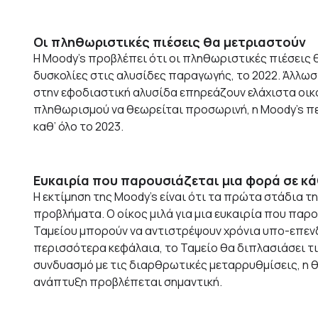
Οι πληθωριστικές πιέσεις θα μετριαστούν
Η Moody’s προβλέπει ότι οι πληθωριστικές πιέσεις 
δυσκολίες στις αλυσίδες παραγωγής, το 2022. Άλλωσ
στην εφοδιαστική αλυσίδα επηρεάζουν ελάχιστα οικον
πληθωρισμού να θεωρείται προσωρινή, η Moody’s περ
καθ’ όλο το 2023.
Ευκαιρία που παρουσιάζεται μια φορά σε κά
Η εκτίμηση της Moody’s είναι ότι τα πρώτα στάδια 
προβλήματα. Ο οίκος μιλά για μια ευκαιρία που παρο
Ταμείου μπορούν να αντιστρέψουν χρόνια υπο-επενδ
περισσότερα κεφάλαια, το Ταμείο θα διπλασιάσει τι
συνδυασμό με τις διαρθρωτικές μεταρρυθμίσεις, η 
ανάπτυξη προβλέπεται σημαντική.