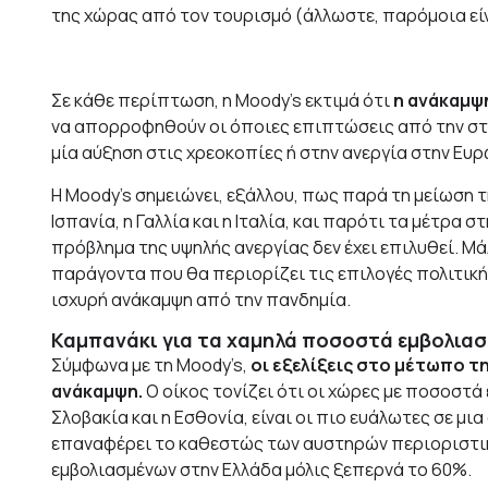
της χώρας από τον τουρισμό (άλλωστε, παρόμοια είναι
Σε κάθε περίπτωση, η Moody’s εκτιμά ότι
η ανάκαμψη
να απορροφηθούν οι όποιες επιπτώσεις από την στα
μία αύξηση στις χρεοκοπίες ή στην ανεργία στην Ευ
Η Moody’s σημειώνει, εξάλλου, πως παρά τη μείωση τ
Ισπανία, η Γαλλία και η Ιταλία, και παρότι τα μέτρα
πρόβλημα της υψηλής ανεργίας δεν έχει επιλυθεί. Μάλ
παράγοντα που θα περιορίζει τις επιλογές πολιτική
ισχυρή ανάκαμψη από την πανδημία.
Καμπανάκι για τα χαμηλά ποσοστά εμβολια
Σύμφωνα με τη Moody’s,
οι εξελίξεις στο μέτωπο τ
ανάκαμψη.
Ο οίκος τονίζει ότι οι χώρες με ποσοστά
Σλοβακία και η Εσθονία, είναι οι πιο ευάλωτες σε 
επαναφέρει το καθεστώς των αυστηρών περιοριστι
εμβολιασμένων στην Ελλάδα μόλις ξεπερνά το 60%.