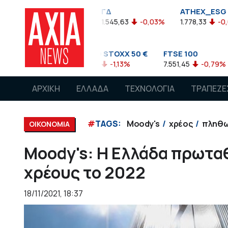
ΓΔ
ATHEX_ESG
ΔΤΡ
0,00%
1.545,63
-0,03%
1.778,33
-0,04%
1.421,0
DJ EURO STOXX 50 €
FTSE 100
DAX
4.253,76
-1,13%
7.551,45
-0,79%
15.770,89
ΑΡΧΙΚΗ
ΕΛΛΑΔΑ
ΤΕΧΝΟΛΟΓΙΑ
ΤΡΑΠΕΖΕ
#
TAGS:
Moody's
χρέος
πληθω
ΟΙΚΟΝΟΜΙΑ
Moody's: Η Ελλάδα πρωτα
χρέους το 2022
18/11/2021, 18:37