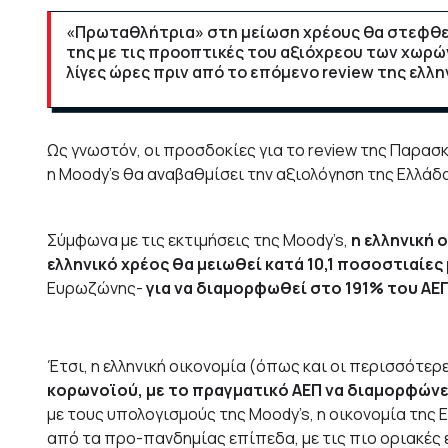
«Πρωταθλήτρια» στη μείωση χρέους θα στεφθεί 
της με τις προοπτικές του αξιόχρεου των χωρώ
λίγες ώρες πριν από το επόμενο review της ελλη
Ως γνωστόν, οι προσδοκίες για το review της Παρασκ
η Moody’s θα αναβαθμίσει την αξιολόγηση της Ελλάδα
Σύμφωνα με τις εκτιμήσεις της Moody’s,
η ελληνική 
ελληνικό χρέος θα μειωθεί κατά 10,1 ποσοστιαίες
Ευρωζώνης-
για να διαμορφωθεί στο 191% του ΑΕΠ
Έτσι, η ελληνική οικονομία (όπως και οι περισσότε
κορωνοϊού, με το πραγματικό ΑΕΠ να διαμορφώνε
με τους υπολογισμούς της Moody’s, η οικονομία της 
από τα προ-πανδημίας επίπεδα, με τις πιο οριακές