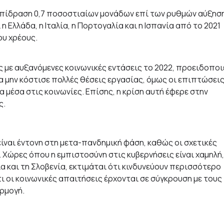
ή επίδραση 0,7 ποσοστιαίων μονάδων επί των ρυθμών αύξησ
η Ελλάδα, η Ιταλία, η Πορτογαλία και η Ισπανία από το 2021
ου χρέους.
 με αυξανόμενες κοινωνικές εντάσεις το 2022, προειδοποι
α μην κόστισε πολλές θέσεις εργασίας, όμως οι επιπτώσει
 μέσα στις κοινωνίες. Επίσης, η κρίση αυτή έφερε στην
ς.
είναι έντονη στη μετα-πανδημική φάση, καθώς οι σχετικές
 Χώρες όπου η εμπιστοσύνη στις κυβερνήσεις είναι χαμηλή,
ία και τη Σλοβενία, εκτιμάται ότι κινδυνεύουν περισσότερο
ότι οι κοινωνικές απαιτήσεις έρχονται σε σύγκρουση με τους
ρμογή.