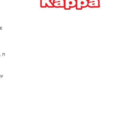
Ελλήνων
ΟΙΚΟΝΟΜΙΑ
22/07/2026, 12:11
ε
Οι επιχειρήσεις ανοίγουν
την ατζέντα της ΔΕΘ – Τα
αιτήματα προς τον
πρωθυπουργό
, η
ΕΠΙΧΕΙΡΗΣΕΙΣ
22/07/2026, 12:09
ην
ΕΣΠΑ για επιχειρήσεις:
Όλα όσα πρέπει να
γνωρίζετε πριν ανοίξει ο
φάκελος της αίτησης
ΟΙΚΟΝΟΜΙΑ
21/07/2026, 12:36
Τουρισμός: Διψήφια