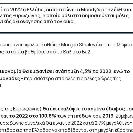
το 2022 η Ελλάδα, διαπιστώνει η Moody’s στην έκθεσή
ν της Ευρωζώνης, η οποία μάλιστα δημοσιεύεται μόλις
νικής αξιολόγησης από τον οίκο.
ευής είναι υψηλές, καθώς η Morgan Stanley έχει προβλέψει 
ς κατά μία βαθμίδα, από το Ba3 στο Ba2.
οικονομία θα εμφανίσει ανάπτυξη 4,3% το 2022, ενώ το
 μονάδες
–περισσότερο από όλες τις άλλες χώρες της
.
ρες της Ευρωζώνης)
θα έχει καλύψει το χαμένο έδαφος το
ται το 2022 στο 100,6% των επιπέδων του 2019.
Σύμφω
Ευρωζώνης συνολικά θα είναι το 2022 κατά 2,7% μεγαλύτερη
 επιδόσεις της Ελλάδας να αποδίδονται στη μεγάλη εξάρτη