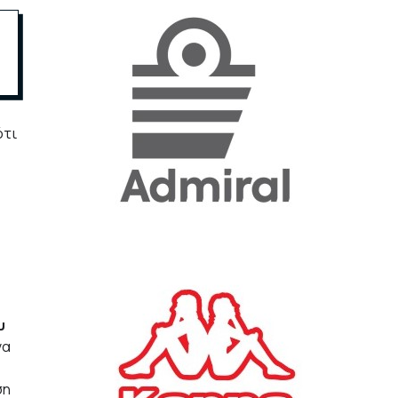
«Η ακρίβεια «γονατίζει»
την κοινωνία - Νέα μεγάλη
έρευνα της Pulse για το
Ε.Ε.Α.
ΟΙΚΟΝΟΜΙΑ
ότι
23/07/2026, 12:50
Aktor: Δεν θα γίνουν
δεκτές προσφορές κάτω
των 11,25 ευρώ στην
αύξηση κεφαλαίου
ΕΠΙΧΕΙΡΗΣΕΙΣ
22/07/2026, 12:12
υ
Κ. Πιερρακάκης: Νέα
να
εποχή για το Ολυμπιακό
Κωπηλατοδρόμιο - Η
δημόσια περιουσία είναι
ση
περιουσία όλων των