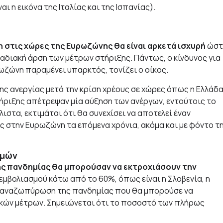
 η εικόνα της Ιταλίας και της Ισπανίας).
 στις χώρες της Ευρωζώνης θα είναι αρκετά ισχυρή
ώστ
διακή άρση των μέτρων στήριξης. Πάντως, ο κίνδυνος για
ρωζώνη παραμένει υπαρκτός, τονίζει ο οίκος.
ης ανεργίας μετά την κρίση χρέους σε χώρες όπως η Ελλάδα
 στήριξης απέτρεψαν μία αύξηση των ανέργων, εντούτοις το
ιστα, εκτιμάται ότι θα συνεχίσει να αποτελεί έναν
ς στην Ευρωζώνη τα επόμενα χρόνια, ακόμα και με φόντο τ
σμών
ης πανδημίας θα μπορούσαν να εκτροχιάσουν την
 εμβολιασμού κάτω από το 60%, όπως είναι η Σλοβενία, η
μια αναζωπύρωση της πανδημίας που θα μπορούσε να
κών μέτρων. Σημειώνεται ότι το ποσοστό των πλήρως