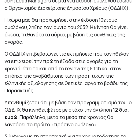
Joint Lead Managers σε μια νέα έκδοση ομολόγου έδωσε
ο Οργανισμός Διαχείρισης Δημοσίου Χρέους (ΟΔΔΗΧ).
Η χώρα μας θα προχωρήσει στην έκδοση 10ετούς
ομολόγου, λήξης τον Ιούνιο του 2032. Η κίνηση θα γίνει
άμεσα, πιθανότατα αύριο, με βάση τις συνθήκες της
αγοράς.
Ο ΟΔΔΗΧ επιβεβαιώνει τις εκτιμήσεις που τον ήθελαν
να επιχειρεί την πρώτη έξοδο στις αγορές για τη
χρονιά, έπειτα και από το review της Fitch και στον
απόηχο της αναβάθμισης των προοπτικών της
ελληνικής αξιολόγησης σε θετικές, αργά το βράδυ της
Παρασκευής.
Υπενθυμίζεται ότι με βάση τον προγραμματισμό του, ο
ΟΔΔΗΧ θα κινηθεί φέτος με στόχο την άντληση
12 δισ.
ευρώ.
Παράλληλα, μετά το μέσο της χρονιάς θα
λανσάρει το πρώτο «πράσινο ομόλογο».
Σύμφωνα με τη στρατηγική για τη χρηματοδότηση το