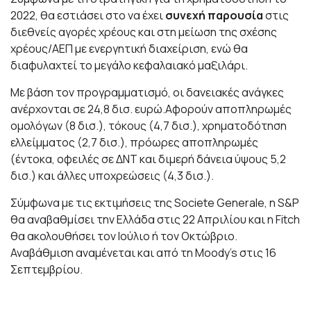
2022, θα εστιάσει στο να έχει
συνεχή παρουσία
στις
διεθνείς αγορές χρέους και στη μείωση της σχέσης
χρέους/ΑΕΠ με ενεργητική διαχείριση, ενώ θα
διαφυλαχτεί το μεγάλο κεφαλαιακό μαξιλάρι.
Με βάση τον προγραμματισμό, οι δανειακές ανάγκες
ανέρχονται σε 24,8 δισ. ευρώ.Αφορούν αποπληρωμές
ομολόγων (8 δισ.), τόκους (4,7 δισ.), χρηματοδότηση
ελλείμματος (2,7 δισ.), πρόωρες αποπληρωμές
(έντοκα, οφειλές σε ΔΝΤ και διμερή δάνεια ύψους 5,2
δισ.) και άλλες υποχρεώσεις (4,3 δισ.).
Σύμφωνα με τις εκτιμήσεις της Societe Generale, η S&P
θα αναβαθμίσει την Ελλάδα στις 22 Απριλίου και η Fitch
θα ακολουθήσει τον Ιούλιο ή τον Οκτώβριο.
Αναβάθμιση αναμένεται και από τη Moody’s στις 16
Σεπτεμβρίου.