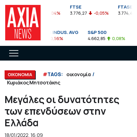
FTSEA
FTSE
FTASE
899,47
-0,04%
3.776,27
-0,05%
3.774,48
DOW JONES INDUS. AVG
S&P 500
NA
35.911,81
-0,56%
4.662,85
0,08%
14.
#
TAGS:
οικονομία
ΟΙΚΟΝΟΜΙΑ
Κυριάκος Μητσοτάκης
Μεγάλες οι δυνατότητες
των επενδύσεων στην
Ελλάδα
18/01/2022, 16:09